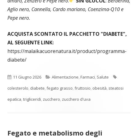
amaro, Zenzero e Pepe nero
.
SIN GLUCOL
:
Berberina,
Aglio nero, Cannella, Cardo mariano, Coenzima-Q10 e
Pepe nero.
ACQUISTA SCONTATO IL PACCHETTO "DIABETE",
AL SEGUENTE LINK:
https://malaikacuorenatura.it/product/programma-
diabete/
Pubblicato
Categorie
Tag
11 Giugno 2026
Alimentazione
,
Farmaci
,
Salute
colesterolo
,
diabete
,
fegato grasso
,
fruttosio
,
obesità
,
steatosi
epatica
,
trigliceridi
,
zucchero
,
zucchero d'uva
Fegato e metabolismo degli