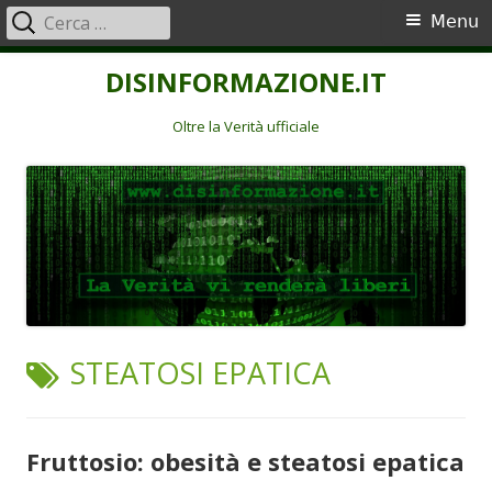
Ricerca
Menu
Menu
per:
principale
Vai
DISINFORMAZIONE.IT
al
contenuto
Oltre la Verità ufficiale
TAG:
STEATOSI EPATICA
Fruttosio: obesità e steatosi epatica