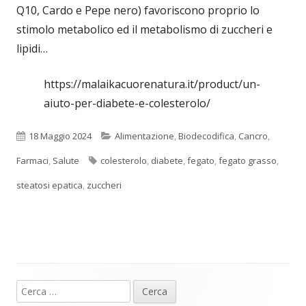
Q10, Cardo e Pepe nero) favoriscono proprio lo
stimolo metabolico ed il metabolismo di zuccheri e
lipidi…
https://malaikacuorenatura.it/product/un-
aiuto-per-diabete-e-colesterolo/
Pubblicato
Categorie
18 Maggio 2024
Alimentazione
,
Biodecodifica
,
Cancro
,
Tag
Farmaci
,
Salute
colesterolo
,
diabete
,
fegato
,
fegato grasso
,
steatosi epatica
,
zuccheri
Ricerca
Barra
per: