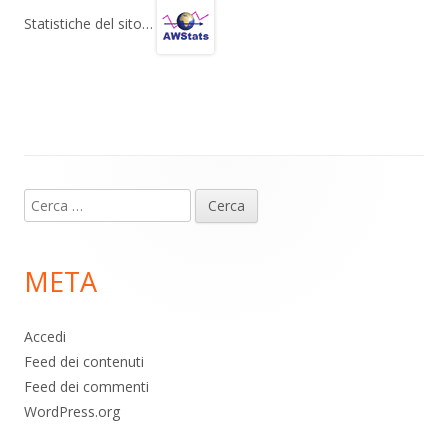
gr
s
b
di
Statistiche del sito…
a
A
o
vi
m
p
o
di
p
k
Contenuto
Ricerca
piè
per:
di
META
pagina
Accedi
Feed dei contenuti
Feed dei commenti
WordPress.org