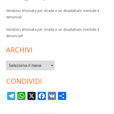
Vendono limonata per strada e un disadattato mentale li
denuncia!
Vendono limonata per strada e un disadattato mentale li
denuncia!!!
ARCHIVI
Archivi
CONDIVIDI
T
W
X
F
V
C
el
h
ac
K
o
e
at
e
n