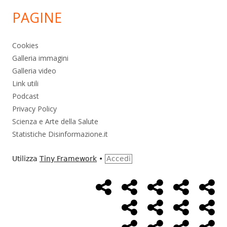
PAGINE
Cookies
Galleria immagini
Galleria video
Link utili
Podcast
Privacy Policy
Scienza e Arte della Salute
Statistiche Disinformazione.it
Utilizza
Tiny Framework
•
Accedi
Home
Alimentazione
Ambiente
Bambini
Bio
Menù
Page
social
Cancro
Controllo
Economia
Eso
link
Farmaci
Massoneria
NWO
Poli