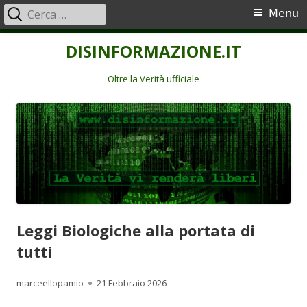
Ricerca
Menu
Menu
per:
principale
Vai
DISINFORMAZIONE.IT
al
contenuto
Oltre la Verità ufficiale
Leggi Biologiche alla portata di
tutti
Autore
Pubblicato
marceellopamio
21 Febbraio 2026