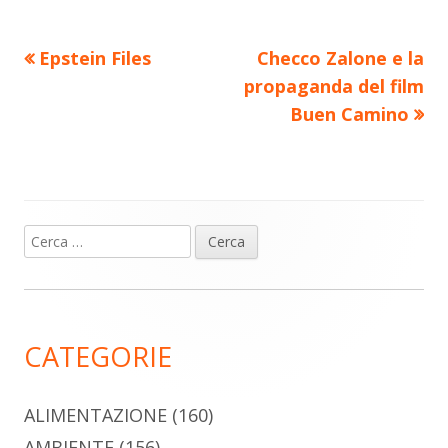
di
Precedente
Nuovo
Epstein Files
Checco Zalone e la
Navigazione
articolo:
articolo:
propaganda del film
articoli
Buen Camino
Ricerca
Barra
per:
laterale
principale
CATEGORIE
ALIMENTAZIONE
(160)
AMBIENTE
(156)