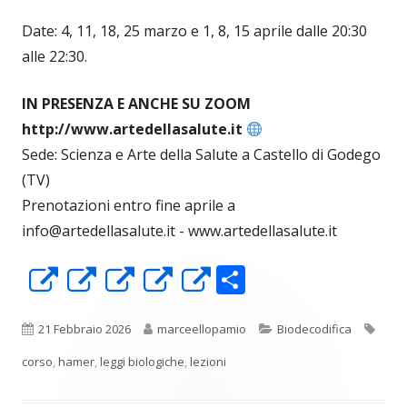
Date: 4, 11, 18, 25 marzo e 1, 8, 15 aprile dalle 20:30
alle 22:30.
IN PRESENZA E ANCHE SU ZOOM
http://www.artedellasalute.it
Sede: Scienza e Arte della Salute a Castello di Godego
(TV)
Prenotazioni entro fine aprile a
info@artedellasalute.it - www.artedellasalute.it
C
Apre
Apre
Apre
Apre
Apre
o
in
in
in
in
in
n
una
una
una
una
una
Pubblicato
Autore
Categorie
Tag
21 Febbraio 2026
marceellopamio
Biodecodifica
di
nuova
nuova
nuova
nuova
nuova
corso
,
hamer
,
leggi biologiche
,
lezioni
vi
finestra
finestra
finestra
finestra
finestra