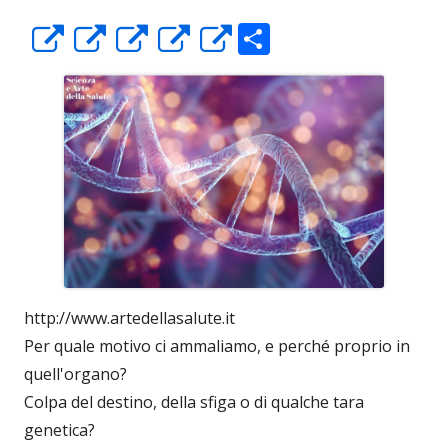
C
Apre
Apre
Apre
Apre
Apre
o
in
in
in
in
in
n
una
una
una
una
una
di
nuova
nuova
nuova
nuova
nuova
vi
finestra
finestra
finestra
finestra
finestra
di
http://www.artedellasalute.it
Per quale motivo ci ammaliamo, e perché proprio in
quell'organo?
Colpa del destino, della sfiga o di qualche tara
genetica?