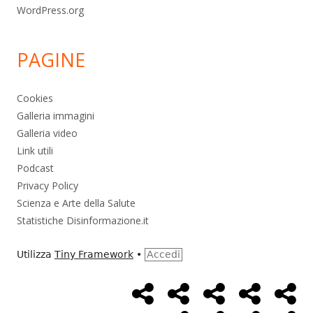
WordPress.org
PAGINE
Cookies
Galleria immagini
Galleria video
Link utili
Podcast
Privacy Policy
Scienza e Arte della Salute
Statistiche Disinformazione.it
Utilizza
Tiny Framework
•
Accedi
Home
Alimentazione
Ambiente
Bambini
Bio
Menù
Page
social
Cancro
Controllo
Economia
Eso