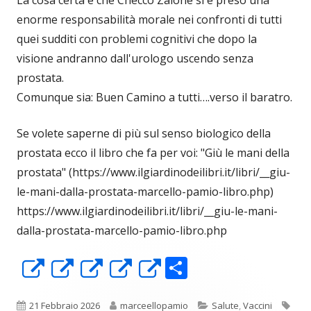
La cosa certa è che Checco Zalone si è preso una
enorme responsabilità morale nei confronti di tutti
quei sudditi con problemi cognitivi che dopo la
visione andranno dall'urologo uscendo senza
prostata.
Comunque sia: Buen Camino a tutti….verso il baratro.
Se volete saperne di più sul senso biologico della
prostata ecco il libro che fa per voi: "Giù le mani della
prostata" (https://www.ilgiardinodeilibri.it/libri/__giu-
le-mani-dalla-prostata-marcello-pamio-libro.php)
https://www.ilgiardinodeilibri.it/libri/__giu-le-mani-
dalla-prostata-marcello-pamio-libro.php
C
Apre
Apre
Apre
Apre
Apre
o
in
in
in
in
in
Pubblicato
Autore
Categorie
Tag
21 Febbraio 2026
marceellopamio
Salute
,
Vaccini