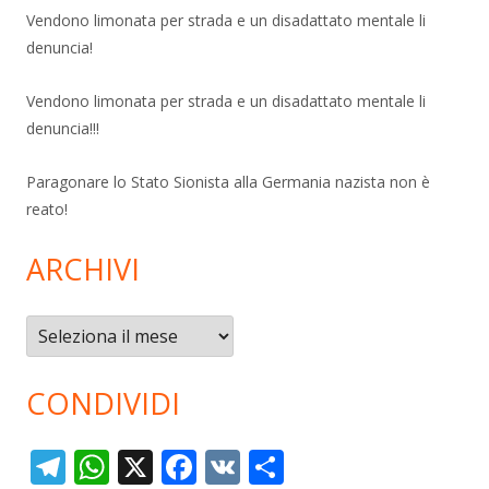
Vendono limonata per strada e un disadattato mentale li
denuncia!
Vendono limonata per strada e un disadattato mentale li
denuncia!!!
Paragonare lo Stato Sionista alla Germania nazista non è
reato!
ARCHIVI
Archivi
CONDIVIDI
T
W
X
F
V
C