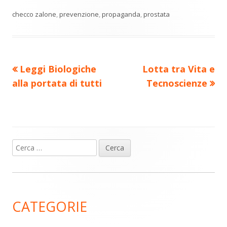
n
una
una
una
una
una
di
nuova
nuova
nuova
nuova
nuova
checco zalone
,
prevenzione
,
propaganda
,
prostata
vi
finestra
finestra
finestra
finestra
finestra
di
Precedente
Nuovo
Leggi Biologiche
Lotta tra Vita e
Navigazione
articolo:
articolo:
alla portata di tutti
Tecnoscienze
articoli
Ricerca
Barra
per:
laterale
principale
CATEGORIE