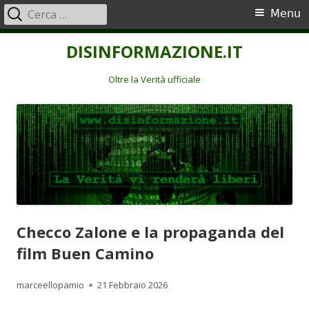
Ricerca
Menu
Menu
per:
principale
Vai
DISINFORMAZIONE.IT
al
contenuto
Oltre la Verità ufficiale
Checco Zalone e la propaganda del
film Buen Camino
Autore
Pubblicato
marceellopamio
21 Febbraio 2026