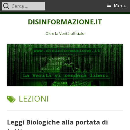
Ricerca
Menu
Menu
per:
principale
Vai
DISINFORMAZIONE.IT
al
contenuto
Oltre la Verità ufficiale
TAG:
LEZIONI
Leggi Biologiche alla portata di