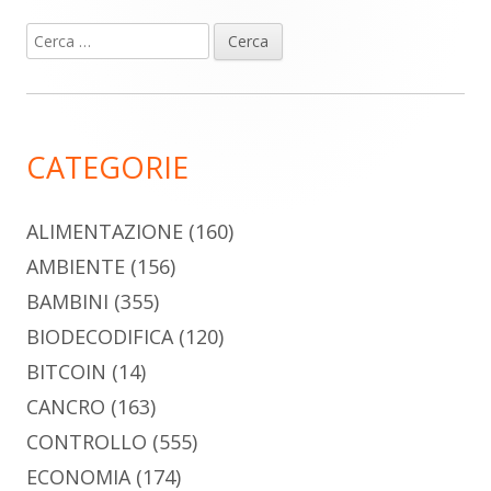
Ricerca
Barra
per:
laterale
principale
CATEGORIE
ALIMENTAZIONE
(160)
AMBIENTE
(156)
BAMBINI
(355)
BIODECODIFICA
(120)
BITCOIN
(14)
CANCRO
(163)
CONTROLLO
(555)
ECONOMIA
(174)