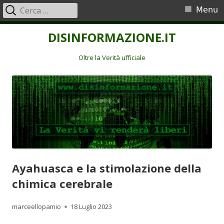
Ricerca
Menu
Menu
per:
principale
Vai
DISINFORMAZIONE.IT
al
contenuto
Oltre la Verità ufficiale
Ayahuasca e la stimolazione della
chimica cerebrale
Autore
Pubblicato
marceellopamio
18 Luglio 2023