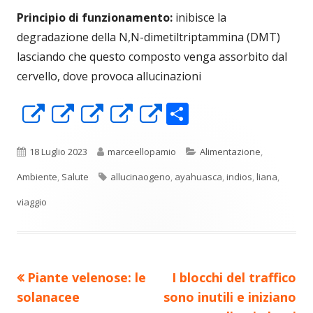
Principio di funzionamento:
inibisce la
degradazione della N,N-dimetiltriptammina (DMT)
lasciando che questo composto venga assorbito dal
cervello, dove provoca allucinazioni
C
Apre
Apre
Apre
Apre
Apre
o
in
in
in
in
in
n
una
una
una
una
una
Pubblicato
Autore
Categorie
18 Luglio 2023
marceellopamio
Alimentazione
,
di
nuova
nuova
nuova
nuova
nuova
Tag
Ambiente
,
Salute
allucinaogeno
,
ayahuasca
,
indios
,
liana
,
vi
finestra
finestra
finestra
finestra
finestra
viaggio
di
Precedente
Nuovo
Piante velenose: le
I blocchi del traffico
Navigazione
articolo:
articolo:
solanacee
sono inutili e iniziano
articoli