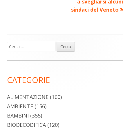
a svegliarsi alcuni
sindaci del Veneto
Ricerca
Barra
per:
laterale
principale
CATEGORIE
ALIMENTAZIONE
(160)
AMBIENTE
(156)
BAMBINI
(355)
BIODECODIFICA
(120)