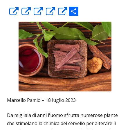
C
Apre
Apre
Apre
Apre
Apre
o
in
in
in
in
in
n
una
una
una
una
una
di
nuova
nuova
nuova
nuova
nuova
vi
finestra
finestra
finestra
finestra
finestra
di
Marcello Pamio – 18 luglio 2023
Da migliaia di anni l'uomo sfrutta numerose piante
che stimolano la chimica del cervello per alterare il