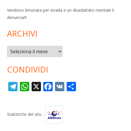
Vendono limonata per strada e un disadattato mentale li
denuncia!!!
ARCHIVI
Archivi
CONDIVIDI
T
W
X
F
V
C
el
h
ac
K
o
e
at
e
n
gr
s
b
di
Statistiche del sito…
a
A
o
vi