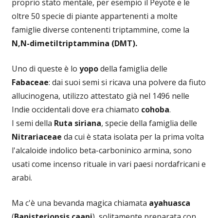
proprio stato mentale, per esempio il Peyote e le
oltre 50 specie di piante appartenenti a molte
famiglie diverse contenenti triptammine, come la
N,N-dimetiltriptammina (DMT).
Uno di queste è lo
yopo
della famiglia delle
Fabaceae
: dai suoi semi si ricava una polvere da fiuto
allucinogena, utilizzo attestato già nel 1496 nelle
Indie occidentali dove era chiamato
cohoba
.
I semi della
Ruta siriana
, specie della famiglia delle
Nitrariaceae
da cui è stata isolata per la prima volta
l'alcaloide indolico beta-carboninico armina, sono
usati come incenso rituale in vari paesi nordafricani e
arabi.
Ma c'è una bevanda magica chiamata
ayahuasca
(
Banisteriopsis caapi
), solitamente preparata con