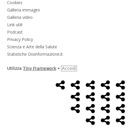
Cookies
Galleria immagini
Galleria video
Link utili
Podcast
Privacy Policy
Scienza e Arte della Salute
Statistiche Disinformazione.it
Utilizza
Tiny Framework
•
Accedi
Home
Alimentazione
Ambiente
Bambini
Bio
Menù
Page
social
Cancro
Controllo
Economia
Eso
link
Farmaci
Massoneria
NWO
Poli
Salute
Storia
Pod