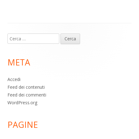
m
p
o
di
p
k
Contenuto
Ricerca
piè
per:
di
META
pagina
Accedi
Feed dei contenuti
Feed dei commenti
WordPress.org
PAGINE