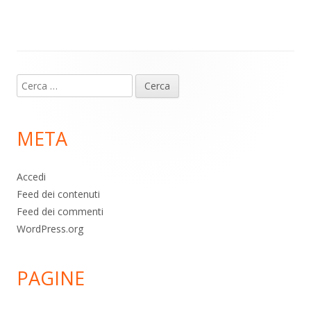
m
p
o
di
p
k
Contenuto
Ricerca
piè
per:
di
META
pagina
Accedi
Feed dei contenuti
Feed dei commenti
WordPress.org
PAGINE