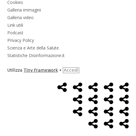
Cookies
Galleria immagini
Galleria video
Link utili
Podcast
Privacy Policy
Scienza e Arte della Salute
Statistiche Disinformazione.it
Utilizza
Tiny Framework
•
Accedi
Home
Alimentazione
Ambiente
Bambini
Bio
Menù
Page
social
Cancro
Controllo
Economia
Eso
link
Farmaci
Massoneria
NWO
Poli
Salute
Storia
Pod