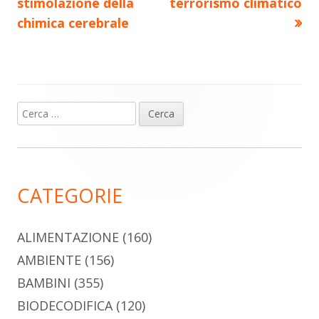
articolo:
articolo:
stimolazione della
terrorismo climatico
articoli
chimica cerebrale
Ricerca
Barra
per:
laterale
principale
CATEGORIE
ALIMENTAZIONE
(160)
AMBIENTE
(156)
BAMBINI
(355)
BIODECODIFICA
(120)