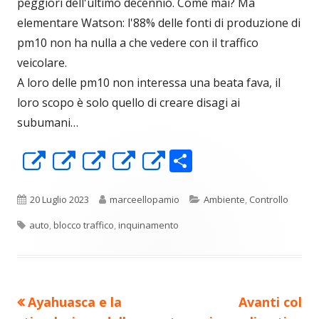
peggiori dell'ultimo decennio. Come mai? Ma
elementare Watson: l'88% delle fonti di produzione di
pm10 non ha nulla a che vedere con il traffico
veicolare.
A loro delle pm10 non interessa una beata fava, il
loro scopo è solo quello di creare disagi ai
subumani…
C
Apre
Apre
Apre
Apre
Apre
o
in
in
in
in
in
n
una
una
una
una
una
Pubblicato
Autore
Categorie
20 Luglio 2023
marceellopamio
Ambiente
,
Controllo
di
nuova
nuova
nuova
nuova
nuova
Tag
auto
,
blocco traffico
,
inquinamento
vi
finestra
finestra
finestra
finestra
finestra
di
Precedente
Nuovo
Ayahuasca e la
Avanti col
Navigazione