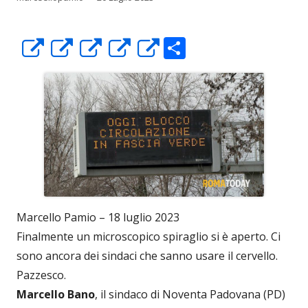
C
Apre
Apre
Apre
Apre
Apre
o
in
in
in
in
in
n
una
una
una
una
una
di
nuova
nuova
nuova
nuova
nuova
vi
finestra
finestra
finestra
finestra
finestra
di
Marcello Pamio – 18 luglio 2023
Finalmente un microscopico spiraglio si è aperto. Ci
sono ancora dei sindaci che sanno usare il cervello.
Pazzesco.
Marcello Bano
, il sindaco di Noventa Padovana (PD)