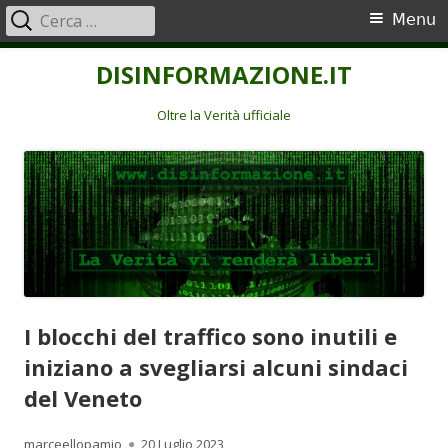
Ricerca
Menu
Menu
per:
principale
Vai
DISINFORMAZIONE.IT
al
contenuto
Oltre la Verità ufficiale
I blocchi del traffico sono inutili e
iniziano a svegliarsi alcuni sindaci
del Veneto
Autore
Pubblicato
marceellopamio
20 Luglio 2023