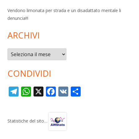
Vendono limonata per strada e un disadattato mentale li
denuncia!!!
ARCHIVI
Archivi
CONDIVIDI
T
W
X
F
V
C
el
h
ac
K
o
e
at
e
n
gr
s
b
di
Statistiche del sito…
a
A
o
vi