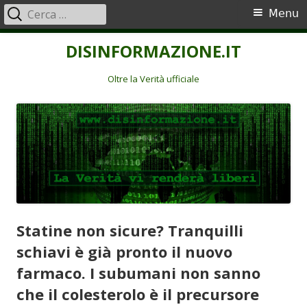
Ricerca
Menu
Menu
per:
principale
Vai
DISINFORMAZIONE.IT
al
contenuto
Oltre la Verità ufficiale
Statine non sicure? Tranquilli
schiavi è già pronto il nuovo
farmaco. I subumani non sanno
che il colesterolo è il precursore