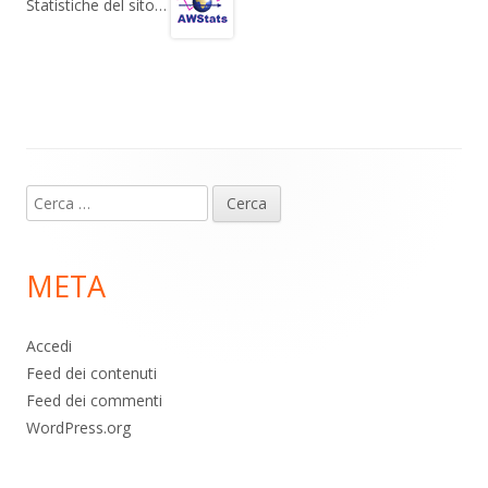
gr
s
b
di
Statistiche del sito…
a
A
o
vi
m
p
o
di
p
k
Contenuto
Ricerca
piè
per:
di
META
pagina
Accedi
Feed dei contenuti
Feed dei commenti
WordPress.org