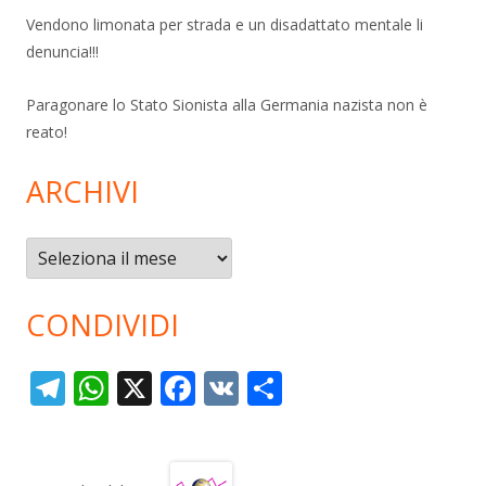
Vendono limonata per strada e un disadattato mentale li
denuncia!!!
Paragonare lo Stato Sionista alla Germania nazista non è
reato!
ARCHIVI
Archivi
CONDIVIDI
T
W
X
F
V
C
el
h
ac
K
o
e
at
e
n