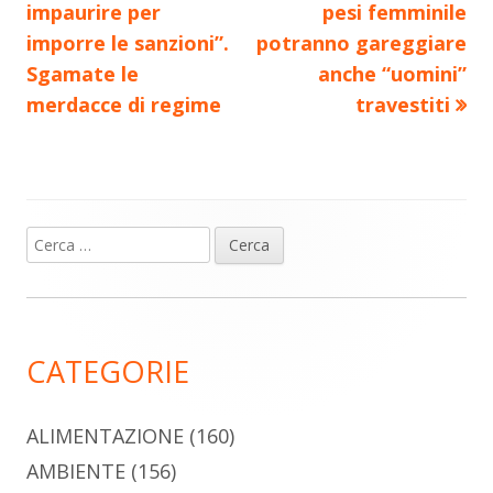
articolo:
articolo:
impaurire per
pesi femminile
articoli
imporre le sanzioni”.
potranno gareggiare
Sgamate le
anche “uomini”
merdacce di regime
travestiti
Ricerca
Barra
per:
laterale
principale
CATEGORIE
ALIMENTAZIONE
(160)
AMBIENTE
(156)