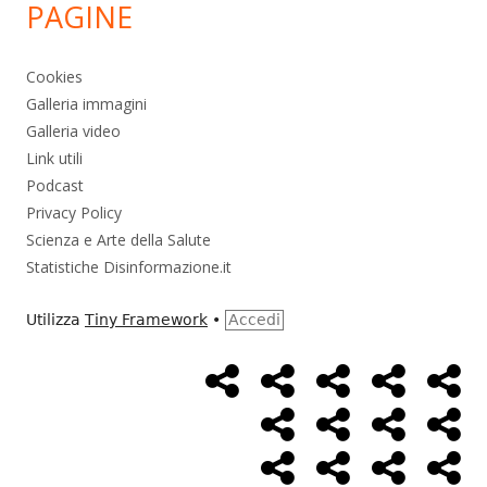
PAGINE
Cookies
Galleria immagini
Galleria video
Link utili
Podcast
Privacy Policy
Scienza e Arte della Salute
Statistiche Disinformazione.it
Utilizza
Tiny Framework
•
Accedi
Home
Alimentazione
Ambiente
Bambini
Bio
Menù
Page
social
Cancro
Controllo
Economia
Eso
link
Farmaci
Massoneria
NWO
Poli