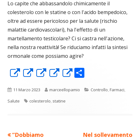
Lo capite che abbassandolo chimicamente il
colesterolo con le statine o con l'acido bempedoico,
oltre ad essere pericoloso per la salute (rischio
malattie cardiovascolari), ha l'effetto di un
martellamento testicolare? Ci si castra nell'azione,
nella nostra reattività! Se riduciamo infatti la sintesi
ormonale come possiamo agire?
C
Apre
Apre
Apre
Apre
Apre
o
in
in
in
in
in
n
una
una
una
una
una
Pubblicato
Autore
Categorie
11 Marzo 2023
marceellopamio
Controllo
,
Farmaci
,
di
nuova
nuova
nuova
nuova
nuova
Tag
Salute
colesterolo
,
statine
vi
finestra
finestra
finestra
finestra
finestra
di
Precedente
Nuovo
“Dobbiamo
Nel sollevamento
Navigazione