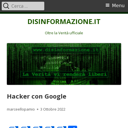
Ricerca
Menu
Menu
per:
principale
Vai
DISINFORMAZIONE.IT
al
contenuto
Oltre la Verità ufficiale
Hacker con Google
Autore
Pubblicato
marceellopamio
3 Ottobre 2022