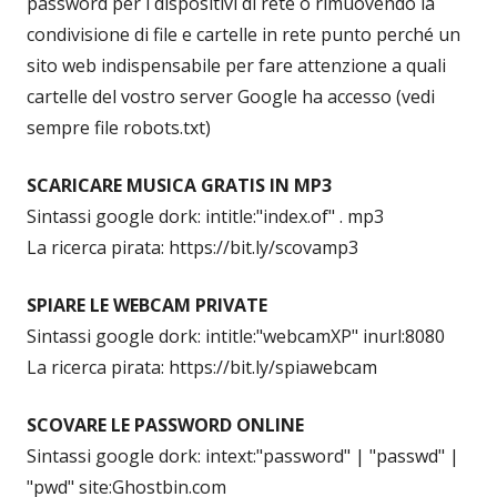
password per i dispositivi di rete o rimuovendo la
condivisione di file e cartelle in rete punto perché un
sito web indispensabile per fare attenzione a quali
cartelle del vostro server Google ha accesso (vedi
sempre file robots.txt)
SCARICARE MUSICA GRATIS IN MP3
Sintassi google dork: intitle:"index.of" . mp3
La ricerca pirata: https://bit.ly/scovamp3
SPIARE LE WEBCAM PRIVATE
Sintassi google dork: intitle:"webcamXP" inurl:8080
La ricerca pirata: https://bit.ly/spiawebcam
SCOVARE LE PASSWORD ONLINE
Sintassi google dork: intext:"password" | "passwd" |
"pwd" site:Ghostbin.com