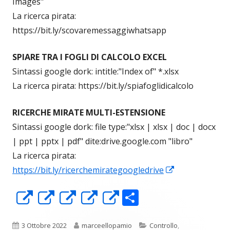
Images"
La ricerca pirata:
https://bit.ly/scovaremessaggiwhatsapp
SPIARE TRA I FOGLI DI CALCOLO EXCEL
Sintassi google dork: intitle:"Index of" *.xlsx
La ricerca pirata: https://bit.ly/spiafoglidicalcolo
RICERCHE MIRATE MULTI-ESTENSIONE
Sintassi google dork: file type:"xlsx | xlsx | doc | docx
| ppt | pptx | pdf" dite:drive.google.com "libro"
La ricerca pirata:
Apre
https://bit.ly/ricerchemirategoogledrive
in
C
Apre
Apre
Apre
Apre
Apre
una
o
in
in
in
in
in
nuova
Pubblicato
Autore
Categorie
3 Ottobre 2022
marceellopamio
Controllo
,
finestra