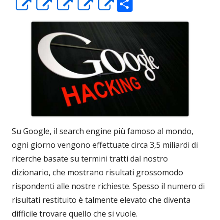
C
Apre
Apre
Apre
Apre
Apre
o
in
in
in
in
in
n
una
una
una
una
una
di
nuova
nuova
nuova
nuova
nuova
vi
finestra
finestra
finestra
finestra
finestra
di
Su Google, il search engine più famoso al mondo,
ogni giorno vengono effettuate circa 3,5 miliardi di
ricerche basate su termini tratti dal nostro
dizionario, che mostrano risultati grossomodo
rispondenti alle nostre richieste. Spesso il numero di
risultati restituito è talmente elevato che diventa
difficile trovare quello che si vuole.