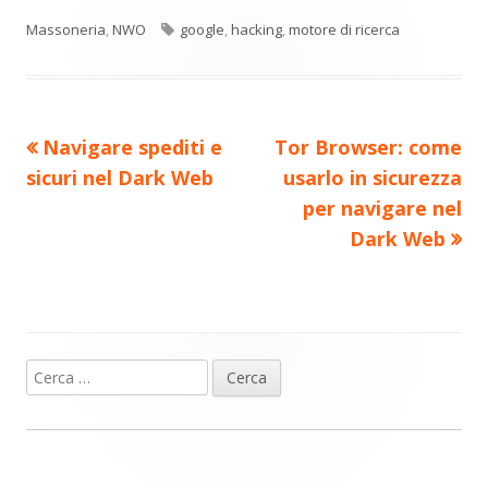
n
una
una
una
una
una
di
nuova
nuova
nuova
nuova
nuova
Tag
Massoneria
,
NWO
google
,
hacking
,
motore di ricerca
vi
finestra
finestra
finestra
finestra
finestra
di
Precedente
Nuovo
Navigare spediti e
Tor Browser: come
Navigazione
articolo:
articolo:
sicuri nel Dark Web
usarlo in sicurezza
articoli
per navigare nel
Dark Web
Ricerca
Barra
per:
laterale
principale