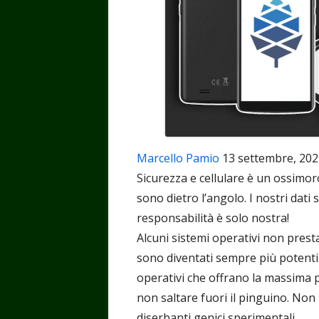
Marcello Pamio
13 settembre, 202
Sicurezza e cellulare è un ossimor
sono dietro l’angolo. I nostri dati
responsabilità è solo nostra!
Alcuni sistemi operativi non presta
sono diventati sempre più potenti
operativi che offrano la massima p
non saltare fuori il pinguino. Non 
diserbanti genici sperimentali...