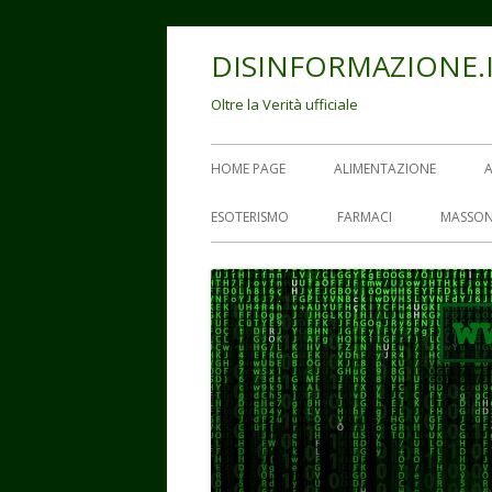
Vai
DISINFORMAZIONE.
al
contenuto
Oltre la Verità ufficiale
Menu
HOME PAGE
ALIMENTAZIONE
principale
ESOTERISMO
FARMACI
MASSON