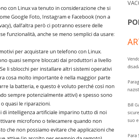
VAC
ono con Linux va tenuto in considerazione che si
 come Google Foto, Instagram e Facebook (non a
PO
vacy), dall’altra però ci potranno essere delle
esse funzionalità, anche se meno semplici da usare:
AR
i motivi per acquistare un telefono con Linux.
Vendo
ono quasi sempre bloccati dai produttori a livello
disad
 Se li sblocchi per installare altri sistemi operativi
’altra cosa molto importante è nella maggior parte
Parag
rre la batteria, e questo è voluto perché così non
nazis
do sempre potenzialmente attivi) e spesso sono
o quasi le riparazioni.
Bill 
i intelligenza artificiale imparino tutto di noi
sicure
suo e
isattivare microfono o telecamere quando non
sto che non possiamo evitare che applicazioni che
Para 
attive (in ascolto per esempio da remoto)...