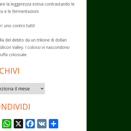
vare la leggerezza estiva contrastando le
osi e le fermentazioni
: uno contro tutti!
la del debito da un trilione di dollari
Silicon Valley. I colossi vi nascondono
ruffa colossale
CHIVI
vi
NDIVIDI
T
W
X
F
V
C