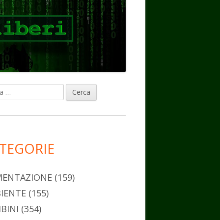
ca
rra
erale
ncipale
TEGORIE
MENTAZIONE
(159)
IENTE
(155)
BINI
(354)