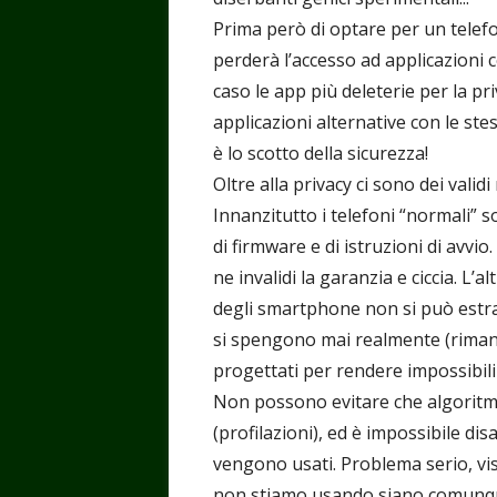
Prima però di optare per un telef
perderà l’accesso ad applicazioni
caso le app più deleterie per la pri
applicazioni alternative con le st
è lo scotto della sicurezza!
Oltre alla privacy ci sono dei valid
Innanzitutto i telefoni “normali” s
di firmware e di istruzioni di avvio.
ne invalidi la garanzia e ciccia. L
degli smartphone non si può estra
si spengono mai realmente (riman
progettati per rendere impossibili 
Non possono evitare che algoritmi d
(profilazioni), ed è impossibile d
vengono usati. Problema serio, vi
non stiamo usando siano comunque 