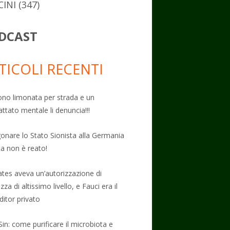
CINI
(347)
DCAST
TICOLI RECENTI
no limonata per strada e un
attato mentale li denuncia!!!
onare lo Stato Sionista alla Germania
ta non è reato!
Gates aveva un’autorizzazione di
zza di altissimo livello, e Fauci era il
ditor privato
Sin: come purificare il microbiota e