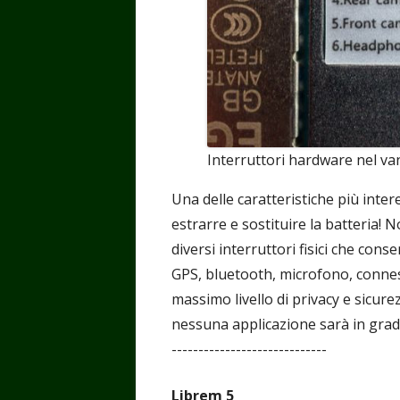
Interruttori hardware nel va
Una delle caratteristiche più inter
estrarre e sostituire la batteria! 
diversi interruttori fisici che cons
GPS, bluetooth, microfono, conness
massimo livello di privacy e sicu
nessuna applicazione sarà in grado di
-----------------------------
Librem 5