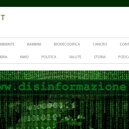
IT
AMBIENTE
BAMBINI
BIODECODIFICA
CANCRO
CON
ERIA
NWO
POLITICA
SALUTE
STORIA
PODC