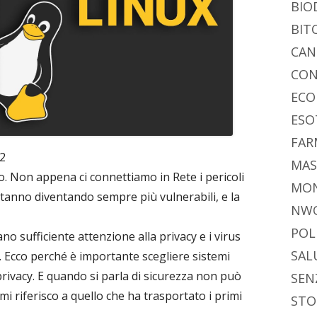
di
BIO
BIT
CAN
CON
ECO
ESO
FAR
2
MAS
o. Non appena ci connettiamo in Rete i pericoli
MO
 stanno diventando sempre più vulnerabili, e la
NW
POL
no sufficiente attenzione alla privacy e i virus
SAL
. Ecco perché è importante scegliere sistemi
rivacy. E quando si parla di sicurezza non può
SEN
mi riferisco a quello che ha trasportato i primi
STO