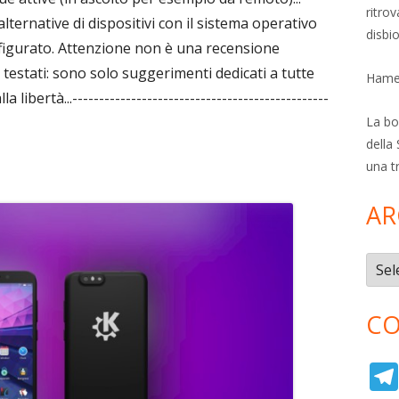
ritro
 alternative di dispositivi con il sistema operativo
disbi
figurato. Attenzione non è una recensione
estati: sono solo suggerimenti dedicati a tutte
Hamer
 libertà...------------------------------------------------
La bol
della 
una t
AR
Archi
CO