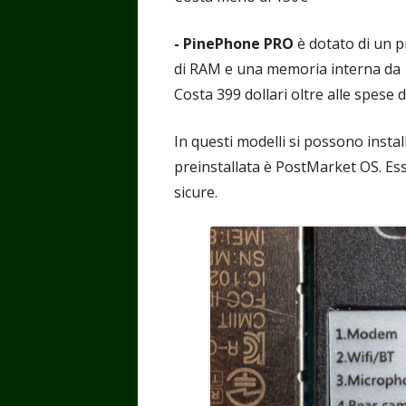
- PinePhone PRO
è dotato di un p
di RAM e una memoria interna da 1
Costa 399 dollari oltre alle spese d
In questi modelli si possono instal
preinstallata è PostMarket OS. Es
sicure.