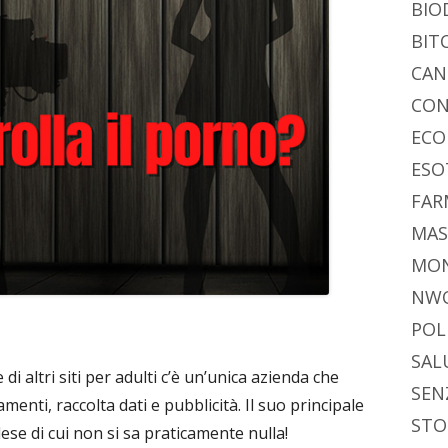
di
BIO
BIT
CAN
CON
ECO
ESO
FAR
MAS
MO
NW
POL
SAL
 altri siti per adulti c’è un’unica azienda che
SEN
nti, raccolta dati e pubblicità. Il suo principale
STO
ese di cui non si sa praticamente nulla!