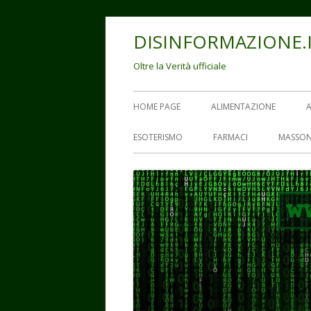
Vai
DISINFORMAZIONE.
al
contenuto
Oltre la Verità ufficiale
Menu
HOME PAGE
ALIMENTAZIONE
principale
ESOTERISMO
FARMACI
MASSON