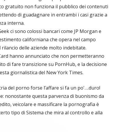
otto gratuito non funziona il pubblico dei contenuti
ttendo di guadagnare in entrambi i casi grazie a
nza interna.
dGeek ci sono colossi bancari come JP Morgan e
vestimento californiana che opera nel campo
 rilancio delle aziende molto indebitate.
rCard hanno annunciato che non permetteranno
redito di fare transizione su PornHub, e la decisione
iesta giornalistica del New York Times.
ia del porno forse l’affare si fa un po'….duro!
ale: nonostante questa parvenza di buonismo da
redito, veicolare e massificare la pornografia è
rto tipo di Sistema che mira al controllo e alla