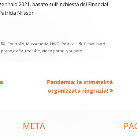
gennaio 2021, basato sull'inchiesta del Financial
Patricia Nilsson
C
re
o
Categorie
Tag
Controllo
,
Massoneria
,
NWO
,
Politica
filmati hard
,
n
a
,
pornografia
,
redtube
,
video porno
,
youporn
di
ova
vi
ra
estra
di
Nuovo
sa
Pandemia: la criminalità
articolo:
organizzata ringrazia!
META
PA