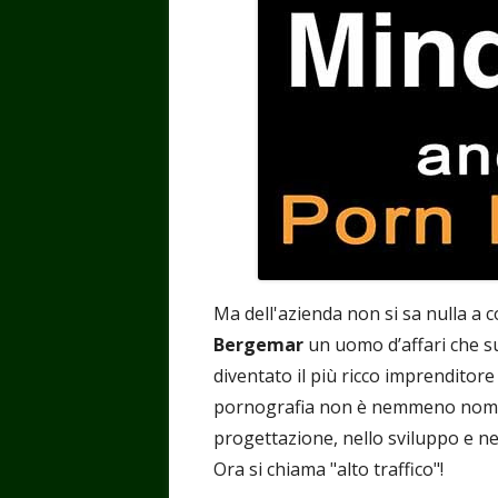
Ma dell'azienda non si sa nulla a 
Bergemar
un uomo d’affari che su
diventato il più ricco imprenditor
pornografia non è nemmeno nominata
progettazione, nello sviluppo e nell
Ora si chiama "alto traffico"!