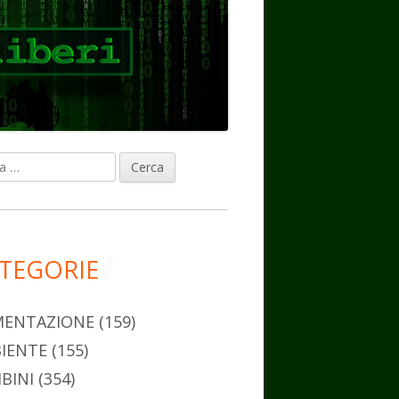
ca
rra
erale
ncipale
TEGORIE
MENTAZIONE
(159)
IENTE
(155)
BINI
(354)