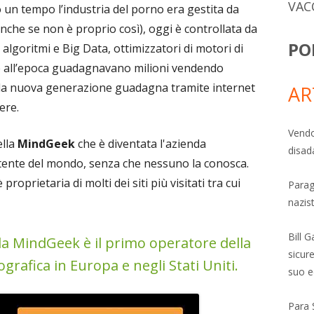
VAC
 un tempo l’industria del porno era gestita da
(anche se non è proprio così), oggi è controllata da
PO
algoritmi e Big Data, ottimizzatori di motori di
re all’epoca guadagnavano milioni vendendo
gi la nuova generazione guadagna tramite internet
AR
ere.
Vendo
ella
MindGeek
che è diventata l'azienda
disad
tente del mondo, senza che nessuno la conosca.
oprietaria di molti dei siti più visitati tra cui
Parag
nazis
Bill 
i la MindGeek è il primo operatore della
sicure
grafica in Europa e negli Stati Uniti.
suo e
Para 