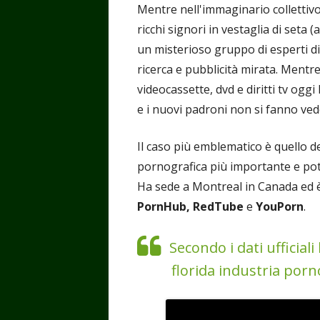
Mentre nell'immaginario collettivo
ricchi signori in vestaglia di seta 
un misterioso gruppo di esperti di 
ricerca e pubblicità mirata. Ment
videocassette, dvd e diritti tv og
e i nuovi padroni non si fanno ved
Il caso più emblematico è quello d
pornografica più importante e po
Ha sede a Montreal in Canada ed è pr
PornHub, RedTube
e
YouPorn
.
Secondo i dati ufficial
florida industria porno