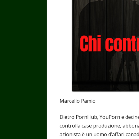
Marcello Pamio
Dietro PornHub, YouPorn e decine di
controlla case produzione, abboname
azionista è un uomo d’affari canad