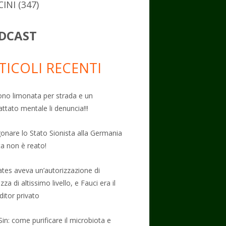
CINI
(347)
DCAST
TICOLI RECENTI
no limonata per strada e un
attato mentale li denuncia!!!
onare lo Stato Sionista alla Germania
ta non è reato!
Gates aveva un’autorizzazione di
zza di altissimo livello, e Fauci era il
ditor privato
Sin: come purificare il microbiota e