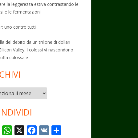
vare la leggerezza estiva contrastando le
osi e le fermentazioni
: uno contro tutti!
la del debito da un trilione di dollari
Silicon Valley. I colossi vi nascondono
ruffa colossale
CHIVI
vi
NDIVIDI
T
W
X
F
V
C