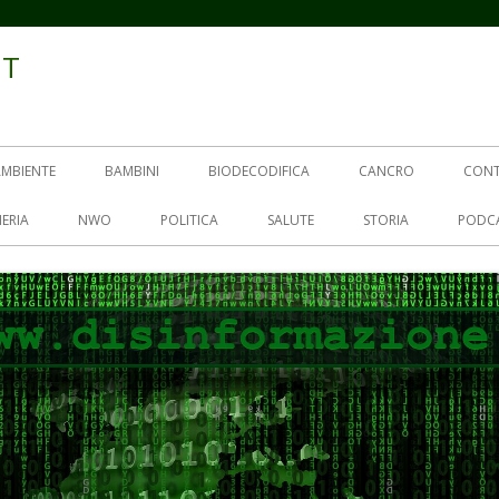
IT
AMBIENTE
BAMBINI
BIODECODIFICA
CANCRO
CON
ERIA
NWO
POLITICA
SALUTE
STORIA
PODC