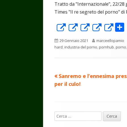
Tratto da "Internazionale", 22/28 
Times "Il re segreto del porno" di 
Apre
Apre
Apre
Apre
Ap
in
in
in
in
in
Pubblicato
Autore
29 Gennaio 2021
marceellopamio
una
una
una
una
un
hard
,
industria del porno
,
pornhub
,
porno
nuova
nuova
nuova
nuova
nu
finestra
finestra
finestra
finest
fin
Precedente
Sanremo e l’ennesima pre
Navigazione
articolo:
per il culo!
articoli
Contenuto
Ricerca
piè
per: