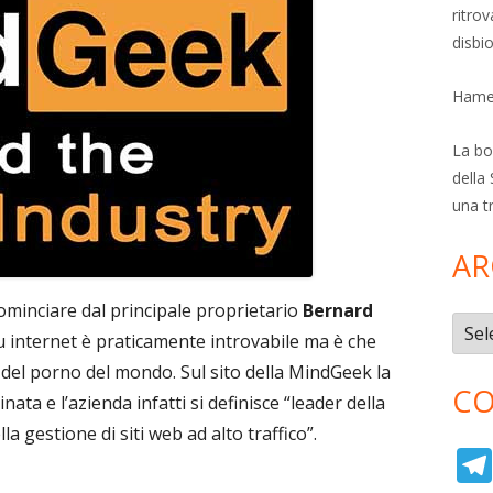
ritro
disbi
Hamer
La bol
della 
una t
AR
cominciare dal principale proprietario
Bernard
Archi
 internet è praticamente introvabile ma è che
e del porno del mondo. Sul sito della MindGeek la
CO
 e l’azienda infatti si definisce “leader della
a gestione di siti web ad alto traffico”.