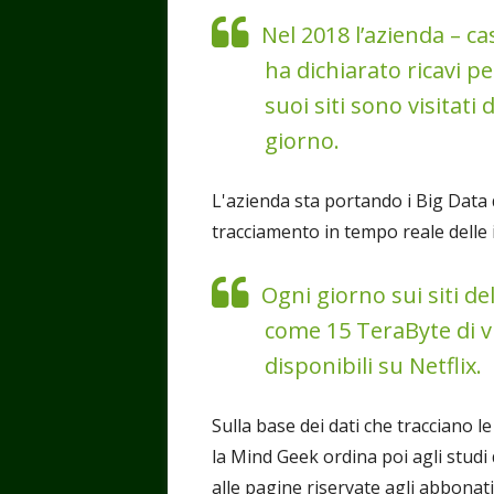
Nel 2018 l’azienda – 
ha dichiarato ricavi pe
suoi siti sono visitati
giorno.
L'azienda sta portando i Big Data d
tracciamento in tempo reale delle i
Ogni giorno sui siti d
come 15 TeraByte di vi
disponibili su Netflix.
Sulla base dei dati che tracciano le
la Mind Geek ordina poi agli studi 
alle pagine riservate agli abbona