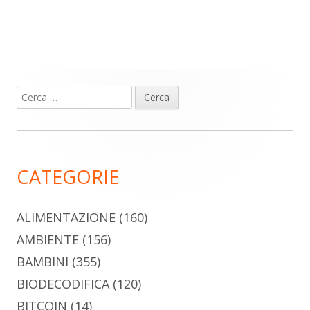
Ricerca
Barra
per:
laterale
principale
CATEGORIE
ALIMENTAZIONE
(160)
AMBIENTE
(156)
BAMBINI
(355)
BIODECODIFICA
(120)
BITCOIN
(14)