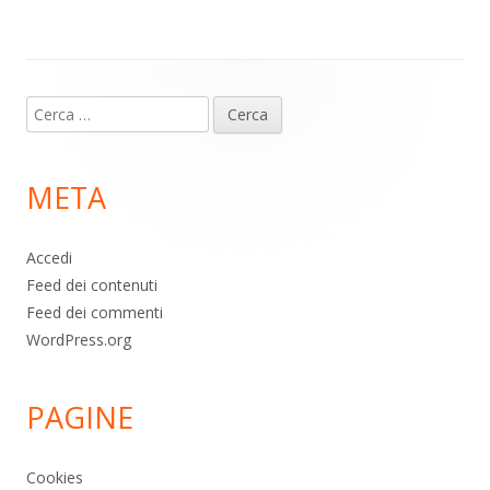
p
k
Contenuto
Ricerca
piè
per:
di
META
pagina
Accedi
Feed dei contenuti
Feed dei commenti
WordPress.org
PAGINE
Cookies