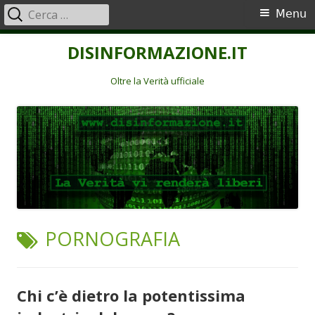
Ricerca
Menu
Menu
per:
principale
Vai
DISINFORMAZIONE.IT
al
contenuto
Oltre la Verità ufficiale
TAG:
PORNOGRAFIA
Chi c’è dietro la potentissima