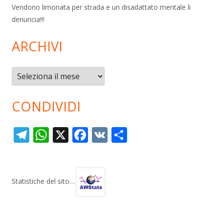
Vendono limonata per strada e un disadattato mentale li
denuncia!!!
ARCHIVI
Archivi
CONDIVIDI
T
W
X
F
V
C
el
h
ac
K
o
e
at
e
n
gr
s
b
di
Statistiche del sito…
a
A
o
vi
m
p
o
di