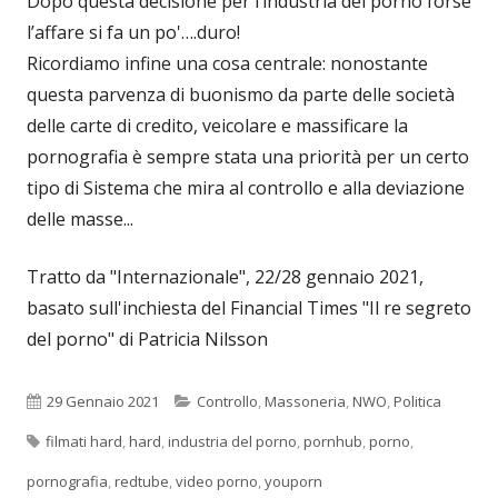
Dopo questa decisione per l’industria del porno forse
l’affare si fa un po'….duro!
Ricordiamo infine una cosa centrale: nonostante
questa parvenza di buonismo da parte delle società
delle carte di credito, veicolare e massificare la
pornografia è sempre stata una priorità per un certo
tipo di Sistema che mira al controllo e alla deviazione
delle masse...
Tratto da "Internazionale", 22/28 gennaio 2021,
basato sull'inchiesta del Financial Times "Il re segreto
del porno" di Patricia Nilsson
Pubblicato
Categorie
29 Gennaio 2021
Controllo
,
Massoneria
,
NWO
,
Politica
Tag
filmati hard
,
hard
,
industria del porno
,
pornhub
,
porno
,
pornografia
,
redtube
,
video porno
,
youporn