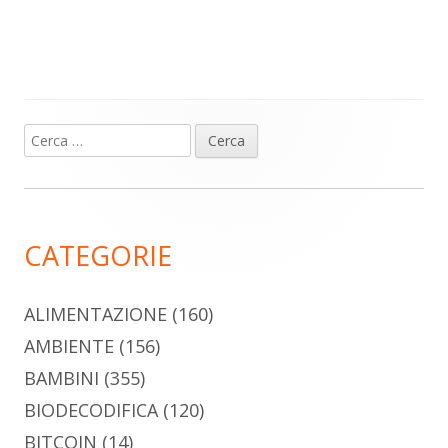
Ricerca
Barra
per:
laterale
principale
CATEGORIE
ALIMENTAZIONE
(160)
AMBIENTE
(156)
BAMBINI
(355)
BIODECODIFICA
(120)
BITCOIN
(14)