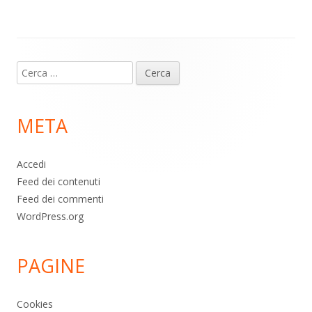
p
k
Contenuto
Ricerca
piè
per:
di
META
pagina
Accedi
Feed dei contenuti
Feed dei commenti
WordPress.org
PAGINE
Cookies