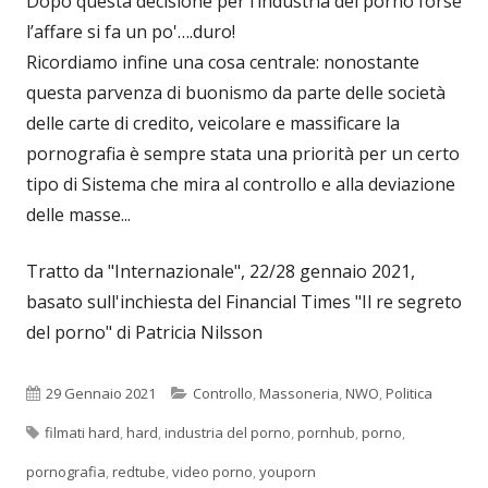
Dopo questa decisione per l’industria del porno forse
l’affare si fa un po'….duro!
Ricordiamo infine una cosa centrale: nonostante
questa parvenza di buonismo da parte delle società
delle carte di credito, veicolare e massificare la
pornografia è sempre stata una priorità per un certo
tipo di Sistema che mira al controllo e alla deviazione
delle masse...
Tratto da "Internazionale", 22/28 gennaio 2021,
basato sull'inchiesta del Financial Times "Il re segreto
del porno" di Patricia Nilsson
Pubblicato
Categorie
29 Gennaio 2021
Controllo
,
Massoneria
,
NWO
,
Politica
Tag
filmati hard
,
hard
,
industria del porno
,
pornhub
,
porno
,
pornografia
,
redtube
,
video porno
,
youporn