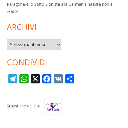
Paragonare lo Stato Sionista alla Germania nazista non è
reato!
ARCHIVI
Archivi
CONDIVIDI
T
W
X
F
V
C
el
h
ac
K
o
e
at
e
n
gr
s
b
di
Statistiche del sito…
a
A
o
vi
m
p
o
di