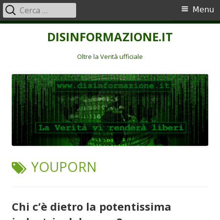
Ricerca
Menu
Menu
per:
principale
Vai
DISINFORMAZIONE.IT
al
contenuto
Oltre la Verità ufficiale
TAG:
YOUPORN
Chi c’è dietro la potentissima