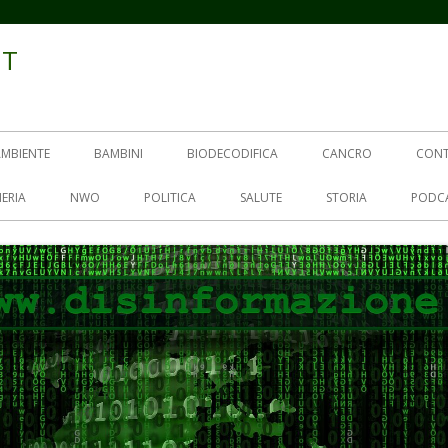
IT
AMBIENTE
BAMBINI
BIODECODIFICA
CANCRO
CON
ERIA
NWO
POLITICA
SALUTE
STORIA
PODC