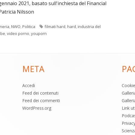
gennaio 2021, basato sull'inchiesta del Financial
Patricia Nilsson
Tag
neria
,
NWO
,
Politica
filmati hard
,
hard
,
industria del
ube
,
video porno
,
youporn
META
PA
Accedi
Cooki
Feed dei contenuti
Galler
Feed dei commenti
Galleri
WordPress.org
Link uti
Podca
Privac
Scienz