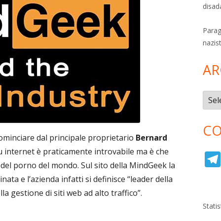
disad
Parag
nazis
AR
Archi
CO
cominciare dal principale proprietario
Bernard
 internet è praticamente introvabile ma è che
e del porno del mondo. Sul sito della MindGeek la
 e l’azienda infatti si definisce “leader della
a gestione di siti web ad alto traffico”.
Stati