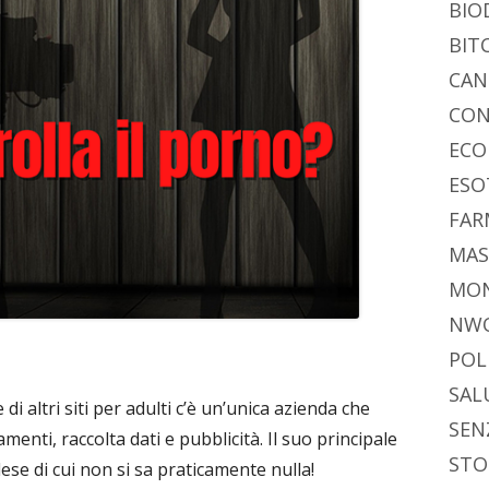
BIO
BIT
CAN
CON
ECO
ESO
FAR
MAS
MO
NW
POL
SAL
 altri siti per adulti c’è un’unica azienda che
SEN
nti, raccolta dati e pubblicità. Il suo principale
STO
ese di cui non si sa praticamente nulla!