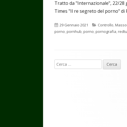
Tratto da "Internazionale", 22/28 
Times "Il re segreto del porno" di 
Pubblicato
Categorie
29 Gennaio 2021
Controllo
,
Masso
porno
,
pornhub
,
porno
,
pornografia
,
redt
Contenuto
Ricerca
piè
per:
di
pagina