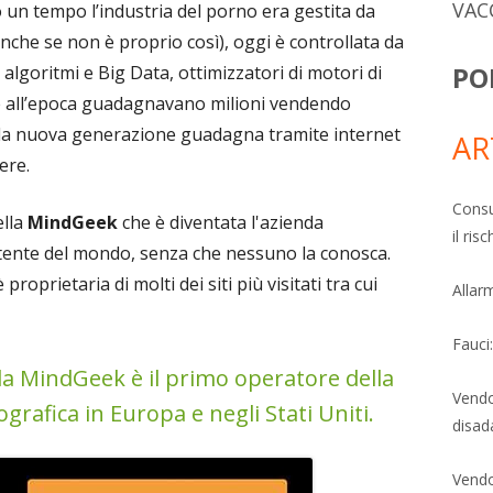
VAC
 un tempo l’industria del porno era gestita da
(anche se non è proprio così), oggi è controllata da
PO
algoritmi e Big Data, ottimizzatori di motori di
re all’epoca guadagnavano milioni vendendo
gi la nuova generazione guadagna tramite internet
AR
ere.
Consu
ella
MindGeek
che è diventata l'azienda
il ri
tente del mondo, senza che nessuno la conosca.
oprietaria di molti dei siti più visitati tra cui
Allarm
Fauci
i la MindGeek è il primo operatore della
Vendo
grafica in Europa e negli Stati Uniti.
disad
Vendo