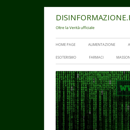
Vai
DISINFORMAZIONE.
al
contenuto
Oltre la Verità ufficiale
Menu
HOME PAGE
ALIMENTAZIONE
principale
ESOTERISMO
FARMACI
MASSON