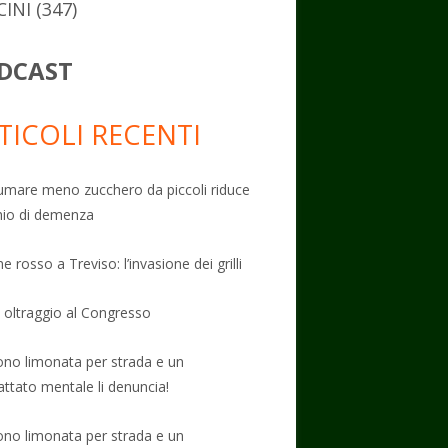
CINI
(347)
DCAST
TICOLI RECENTI
mare meno zucchero da piccoli riduce
schio di demenza
e rosso a Treviso: l’invasione dei grilli
: oltraggio al Congresso
no limonata per strada e un
attato mentale li denuncia!
no limonata per strada e un