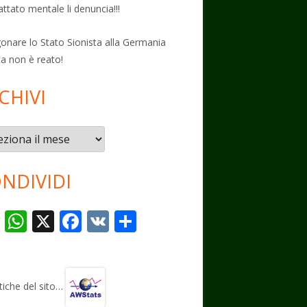
attato mentale li denuncia!!!
onare lo Stato Sionista alla Germania
ta non è reato!
CHIVI
vi
NDIVIDI
T
W
X
F
V
C
el
h
ac
K
o
e
at
e
n
gr
s
b
di
stiche del sito…