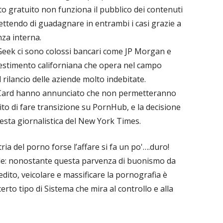
otto gratuito non funziona il pubblico dei contenuti
ttendo di guadagnare in entrambi i casi grazie a
nza interna.
dGeek ci sono colossi bancari come JP Morgan e
vestimento californiana che opera nel campo
 rilancio delle aziende molto indebitate.
rCard hanno annunciato che non permetteranno
redito di fare transizione su PornHub, e la decisione
iesta giornalistica del New York Times.
ia del porno forse l’affare si fa un po'….duro!
ale: nonostante questa parvenza di buonismo da
redito, veicolare e massificare la pornografia è
rto tipo di Sistema che mira al controllo e alla