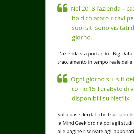
Nel 2018 l’azienda – 
ha dichiarato ricavi pe
suoi siti sono visitati
giorno.
L'azienda sta portando i Big Data d
tracciamento in tempo reale delle i
Ogni giorno sui siti d
come 15 TeraByte di vi
disponibili su Netflix.
Sulla base dei dati che tracciano le
la Mind Geek ordina poi agli studi 
alle pagine riservate agli abbona