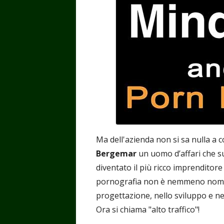
Ma dell'azienda non si sa nulla a 
Bergemar
un uomo d’affari che su
diventato il più ricco imprenditor
pornografia non è nemmeno nominata
progettazione, nello sviluppo e nell
Ora si chiama "alto traffico"!