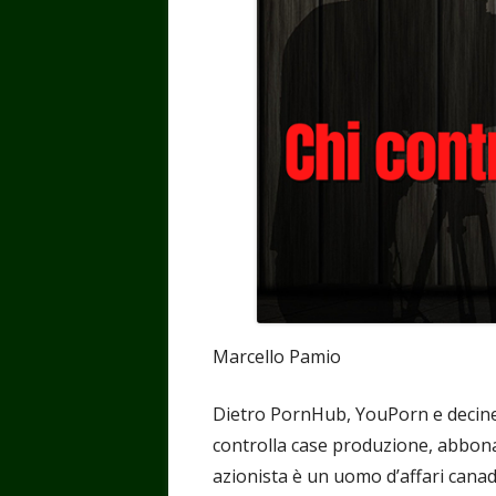
Marcello Pamio
Dietro PornHub, YouPorn e decine di
controlla case produzione, abboname
azionista è un uomo d’affari canad