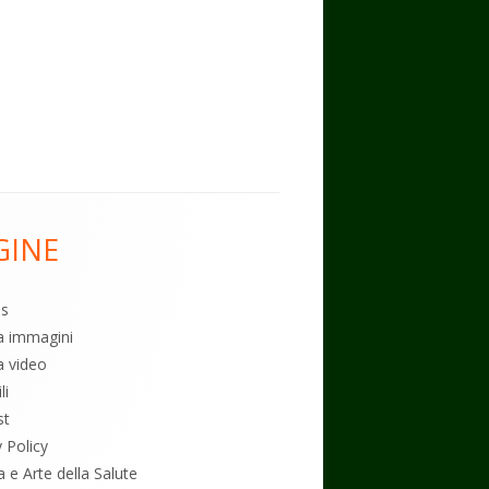
GINE
es
ia immagini
a video
li
st
y Policy
a e Arte della Salute