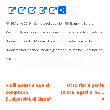
C
Apre
Apre
Apre
Apre
Apre
o
in
in
in
in
in
n
una
una
una
una
una
Pubblicato
Autore
Categorie
16 Aprile 2019
marceellopamio
Bambini
,
Salute
,
di
nuova
nuova
nuova
nuova
nuova
Tag
Vaccini
antroposofica
,
associazioni mediche antroposofiche
,
vi
finestra
finestra
finestra
finestra
finestra
dornach
,
incendio
,
IVAA
,
medicina antroposofica
,
notre dame
,
di
rudolf steiner
,
sezione medica goetheanum
,
steiner
,
vaccinazioni
,
Vaccini
Precedente
Nuovo
Bill Gates e GSK si
Otto rischi per la
Navigazione
articolo:
articolo:
comprano
salute legati al 5G…
articoli
l’Università di Siena?