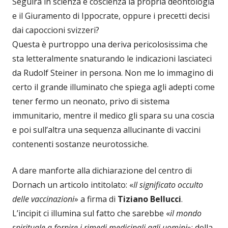
Seguirà in scienza e coscienza la propria deontologia
e il Giuramento di Ippocrate, oppure i precetti decisi
dai capoccioni svizzeri?
Questa è purtroppo una deriva pericolosissima che
sta letteralmente snaturando le indicazioni lasciateci
da Rudolf Steiner in persona. Non me lo immagino di
certo il grande illuminato che spiega agli adepti come
tener fermo un neonato, privo di sistema
immunitario, mentre il medico gli spara su una coscia
e poi sull’altra una sequenza allucinante di vaccini
contenenti sostanze neurotossiche.
A dare manforte alla dichiarazione del centro di
Dornach un articolo intitolato: «
Il significato occulto
delle vaccinazioni
» a firma di
Tiziano Bellucci
.
L’incipit ci illumina sul fatto che sarebbe «
il mondo
spirituale a fornire i rimedi medicinali agli uomini
»: della