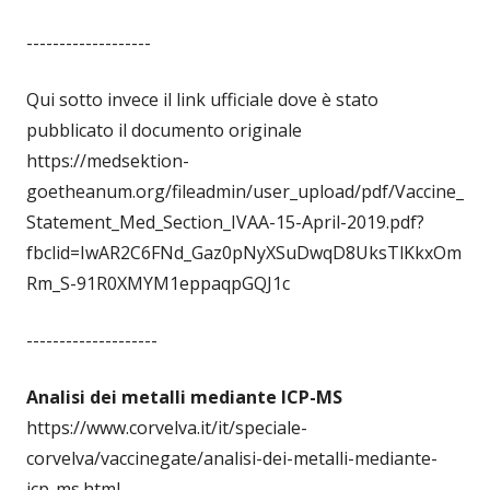
-------------------
Qui sotto invece il link ufficiale dove è stato
pubblicato il documento originale
https://medsektion-
goetheanum.org/fileadmin/user_upload/pdf/Vaccine_
Statement_Med_Section_IVAA-15-April-2019.pdf?
fbclid=IwAR2C6FNd_Gaz0pNyXSuDwqD8UksTlKkxOm
Rm_S-91R0XMYM1eppaqpGQJ1c
--------------------
Analisi dei metalli mediante ICP-MS
https://www.corvelva.it/it/speciale-
corvelva/vaccinegate/analisi-dei-metalli-mediante-
icp-ms.html