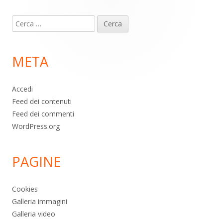
Contenuto
Ricerca
piè
per:
di
META
pagina
Accedi
Feed dei contenuti
Feed dei commenti
WordPress.org
PAGINE
Cookies
Galleria immagini
Galleria video