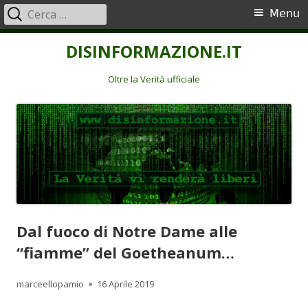
Ricerca
Menu
Menu
per:
principale
Vai
DISINFORMAZIONE.IT
al
contenuto
Oltre la Verità ufficiale
Dal fuoco di Notre Dame alle
“fiamme” del Goetheanum…
Autore
Pubblicato
marceellopamio
16 Aprile 2019