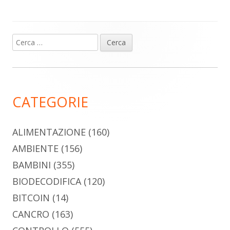
Ricerca
Barra
per:
laterale
principale
CATEGORIE
ALIMENTAZIONE
(160)
AMBIENTE
(156)
BAMBINI
(355)
BIODECODIFICA
(120)
BITCOIN
(14)
CANCRO
(163)