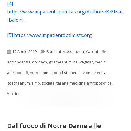
[4]
https://www.impatientoptimists.org/Authors/B/Elisa-
-Baldini
[5]
https://www.impatientoptimists.org
Pubblicato
Categorie
Tag
19 Aprile 2019
Bambini
,
Massoneria
,
Vaccini
antroposofia
,
dornach
,
goetheanum
,
ita wegmar
,
medici
antroposofi
,
notre dame
,
rodolf steiner
,
sezione medica
goetheanum
,
simo
,
società italiana medicina antroposofica
,
Vaccini
Dal fuoco di Notre Dame alle