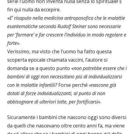
serie l’uomo non inventa nulla senza lo spirituale! E
fin qui nulla da eccepire.
«
E’ risaputo nella medicina antroposofica che le malattie
esantematiche secondo Rudolf Steiner sono necessarie
per ‘formare’ e far crescere l’individuo in modo regolare e
forte
».
Verissimo, ma visto che l’uomo ha fatto questa
scoperta epocale chiamata vaccini, l’autore si
domanda se a questo punto «
non potrebbe essere che i
bambini di oggi non necessitano più di individualizzarsi
con le malattie infantili?
Forse perché
«nascono già
dotati di forze individualizzanti, al punto di non
abbisognare di ulteriori lotte, per fortificarsi
».
Sicuramente i bambini che nascono oggi sono diversi
da quelli che nascevano oltre cento anni fa, ma viene
da sé allora che se i bambini di oggi hanno già delle