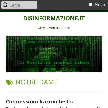
Ricerca
Menu
Menu
per:
principale
Vai
DISINFORMAZIONE.IT
al
contenuto
Oltre la Verità ufficiale
TAG:
NOTRE DAME
Connessioni karmiche tra