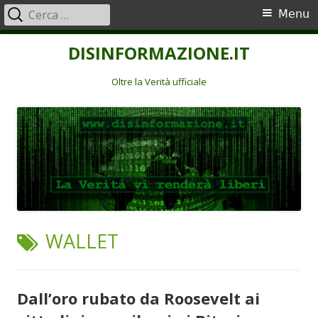
Ricerca
Menu
Menu
per:
principale
Vai
DISINFORMAZIONE.IT
al
contenuto
Oltre la Verità ufficiale
TAG:
WALLET
Dall’oro rubato da Roosevelt ai