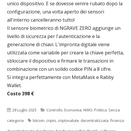
unico dispositivo. E se dovesse venire rubato dopo la
configurazione, una volta aperto dei sensori
all'interno cancelleranno tutto!
Il sensore biometrico di NGRAVE ZERO aggiunge un
livello di sicurezza per l'autenticazione e la
generazione di chiavi. L'impronta digitale viene
utilizzata come variabile per creare la chiave perfetta,
sbloccare il dispositivo e firmare le transazioni in
combinazione con un solido codice PIN a 8 cifre.
Si integra perfettamente con MetaMask e Rabby
Wallet.
Costo 398 €
Pubblicato
Categorie
28 Luglio 2025
Controllo
,
Economia
,
NWO
,
Politica
,
Senza
Tag
categoria
bitcoin
,
cripto
,
criptovalute
,
decentralizzata
,
finanza