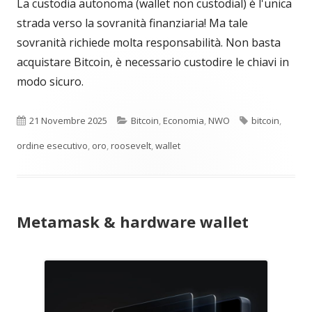
La custodia autonoma (wallet non custodial) è l'unica
strada verso la sovranità finanziaria! Ma tale
sovranità richiede molta responsabilità. Non basta
acquistare Bitcoin, è necessario custodire le chiavi in
modo sicuro.
Pubblicato
Categorie
Tag
21 Novembre 2025
Bitcoin
,
Economia
,
NWO
bitcoin
,
ordine esecutivo
,
oro
,
roosevelt
,
wallet
Metamask & hardware wallet