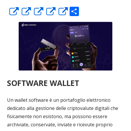
C
Apre
Apre
Apre
Apre
Apre
o
in
in
in
in
in
n
una
una
una
una
una
di
nuova
nuova
nuova
nuova
nuova
vi
finestra
finestra
finestra
finestra
finestra
di
SOFTWARE WALLET
Un wallet software è un portafoglio elettronico
dedicato alla gestione delle criptovalute digitali che
fisicamente non esistono, ma possono essere
archiviate, conservate, inviate e ricevute proprio