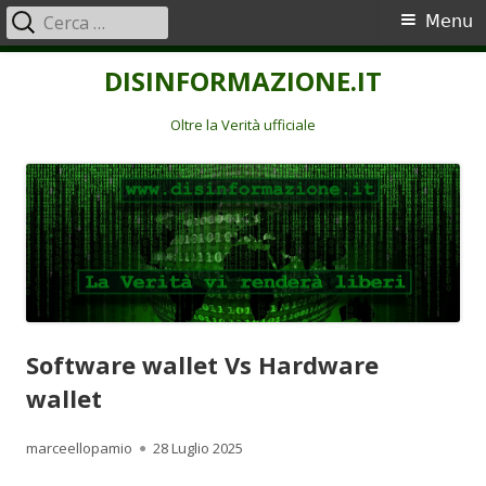
Ricerca
Menu
Menu
per:
principale
Vai
DISINFORMAZIONE.IT
al
contenuto
Oltre la Verità ufficiale
Software wallet Vs Hardware
wallet
Autore
Pubblicato
marceellopamio
28 Luglio 2025