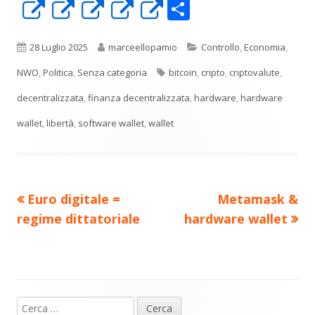
C
Apre
Apre
Apre
Apre
Apre
o
in
in
in
in
in
n
una
una
una
una
una
Pubblicato
Autore
Categorie
28 Luglio 2025
marceellopamio
Controllo
,
Economia
,
di
nuova
nuova
nuova
nuova
nuova
Tag
NWO
,
Politica
,
Senza categoria
bitcoin
,
cripto
,
criptovalute
,
vi
finestra
finestra
finestra
finestra
finestra
decentralizzata
,
finanza decentralizzata
,
hardware
,
hardware
di
wallet
,
libertà
,
software wallet
,
wallet
Precedente
Nuovo
Euro digitale =
Metamask &
Navigazione
articolo:
articolo:
regime dittatoriale
hardware wallet
articoli
Ricerca
Barra