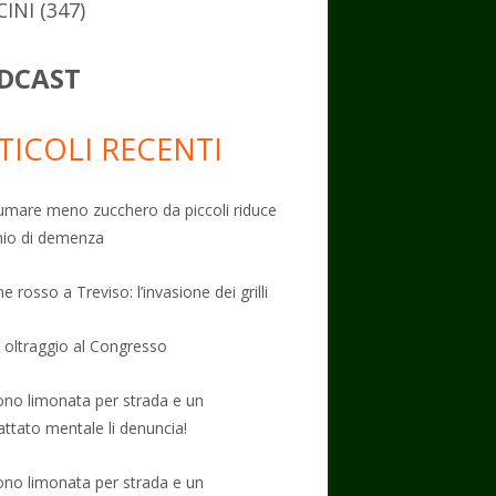
CINI
(347)
DCAST
TICOLI RECENTI
mare meno zucchero da piccoli riduce
schio di demenza
e rosso a Treviso: l’invasione dei grilli
: oltraggio al Congresso
no limonata per strada e un
attato mentale li denuncia!
no limonata per strada e un