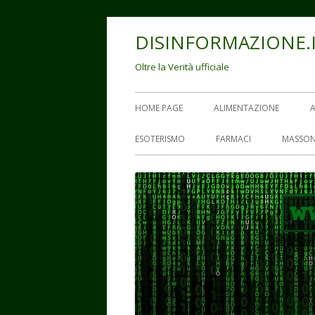
Vai
DISINFORMAZIONE.
al
contenuto
Oltre la Verità ufficiale
Menu
HOME PAGE
ALIMENTAZIONE
principale
ESOTERISMO
FARMACI
MASSON