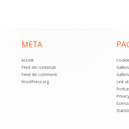
META
PA
Accedi
Cooki
Feed dei contenuti
Galler
Feed dei commenti
Galleri
WordPress.org
Link uti
Podca
Privac
Scienz
Statis