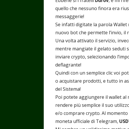
Ebbene sì i fratelli
Durov
, e mi ri
quello che nessuno finora era riusci
messaggerie!
Se infatti digitate la parola Wallet
nuovo bot che permette l’invio, il 
Una volta attivato il servizio, inv
mentre mangiate il gelato seduti s
inviare crypto, selezionando l’imp
deflagrante!
Quindi con un semplice clic voi pot
o acquistare prodotti, e tutto in a
del Sistema!
Poi potete aggiungere il wallet al 
rendere più semplice il suo utilizz
e/o comprare crypto. Al momento 
moneta ufficiale di Telegram,
USD