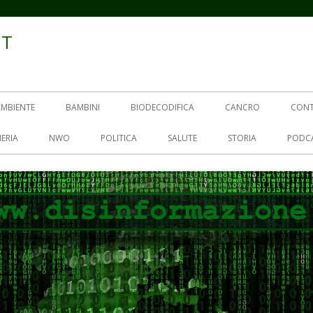
IT
AMBIENTE
BAMBINI
BIODECODIFICA
CANCRO
CON
ERIA
NWO
POLITICA
SALUTE
STORIA
PODC