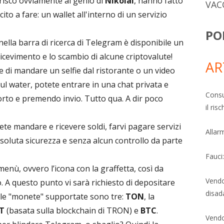
ferisco ovviamente al genio di
Nikolai
, hanno fatto
VAC
to a fare: un wallet all'interno di un servizio
PO
 nella barra di ricerca di Telegram è disponibile un
ricevimento e lo scambio di alcune criptovalute!
AR
ece di mandare un selfie dal ristorante o un video
ul water, potete entrare in una chat privata e
Consu
orto e premendo invio. Tutto qua. A dir poco
il ri
ete mandare e ricevere soldi, farvi pagare servizi
Allarm
ssoluta sicurezza e senza alcun controllo da parte
Fauci
menù, ovvero l’icona con la graffetta, così da
Vendo
o. A questo punto vi sarà richiesto di depositare
disad
le "monete" supportate sono tre:
TON
, la
T
(basata sulla blockchain di TRON) e
BTC
.
Vendo