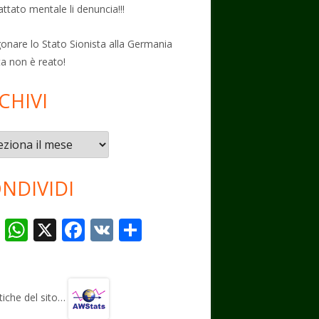
attato mentale li denuncia!!!
onare lo Stato Sionista alla Germania
ta non è reato!
CHIVI
vi
NDIVIDI
T
W
X
F
V
C
el
h
ac
K
o
e
at
e
n
gr
s
b
di
stiche del sito…