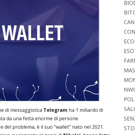
di
BIO
BIT
CAN
CON
ECO
ESO
FAR
MAS
MO
NW
POL
SAL
one di messaggistica
Telegram
ha 1 miliardo di
SEN
ata da una fetta enorme di persone.
e del problema, è il suo "wallet" nato nel 2021.
STO