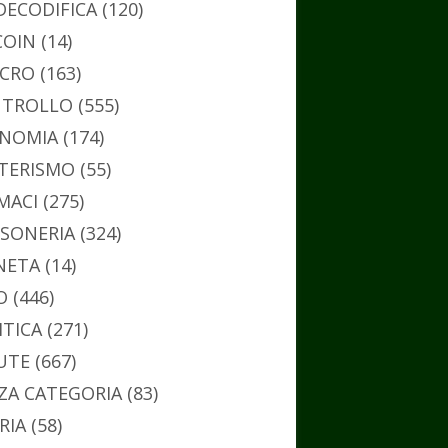
DECODIFICA
(120)
COIN
(14)
CRO
(163)
TROLLO
(555)
NOMIA
(174)
TERISMO
(55)
MACI
(275)
SONERIA
(324)
NETA
(14)
O
(446)
ITICA
(271)
UTE
(667)
ZA CATEGORIA
(83)
RIA
(58)