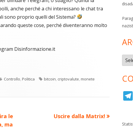
er blindare Telegram, o sbaglio? Quindi la
disad
 polli, anche perché a chi interessano le chat tra
ali sono proprio quelli del Sistema?
Parag
imparando queste cose, perché diventeranno molto
nazis
AR
elegram Disinformazione.it
Archi
C
re
o
CO
Categorie
Tag
Controllo
,
Politica
bitcoin
,
criptovalute
,
monete
n
a
di
ova
vi
ra
estra
di
Nuovo
ira le
Uscire dalla Matrix!
articolo:
a, ma
Stati