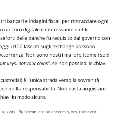
ri bancari e indagini fiscali per rintracciare ogni
 con l'oro digitale è interessante e utile.
sseforti delle banche fu requisito dal governo con
oggi i BTC lasciati sugli exchange possono
'occorrenza. Non sono nostri ma loro (come i soldi
our keys, not your coins
", se non possiedi le chiavi
ustodial) è l'unica strada verso la sovranità
hiede molta responsabilità. Non basta acquistare
chiavi in modo sicuro.
Tag
ia
,
NWO
bitcoin
,
ordine esecutivo
,
oro
,
roosevelt
,