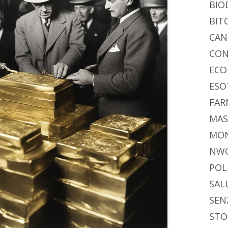
BIO
BIT
CAN
CON
ECO
ESO
FAR
MAS
MO
NW
POL
SAL
SEN
STO