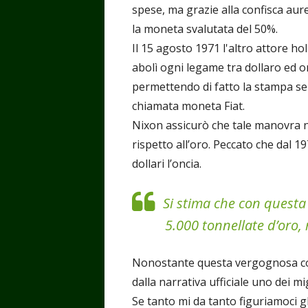
spese, ma grazie alla confisca aur
la moneta svalutata del 50%.
Il 15 agosto 1971 l'altro attore ho
abolì ogni legame tra dollaro ed o
permettendo di fatto la stampa sen
chiamata moneta Fiat.
Nixon assicurò che tale manovra n
rispetto all’oro. Peccato che dal 1
dollari l’oncia.
Si stima che con questa 
5.000 tonnellate d’oro, 
Nonostante questa vergognosa con
dalla narrativa ufficiale uno dei mi
Se tanto mi da tanto figuriamoci gl