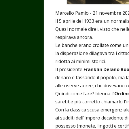
Marcello Pamio - 21 novembre 20
Il 5 aprile del 1933 era un normal
Quasi normale direi, visto che nelle
respirava ancora.
Le banche erano crollate come un c
la disperazione dilagava tra i citta
ridotta ai minimi storici.
Il presidente
Franklin Delano Ro
denaro e tassando il popolo, ma la
alle riserve auree, che dovevano c
Quindi come fare? Ideona: l’
Ordine
sarebbe più corretto chiamarlo l'i
Con la classica scusa emergenzial
ai sudditi dell'Impero decadente di
possesso (monete, lingotti e certifi