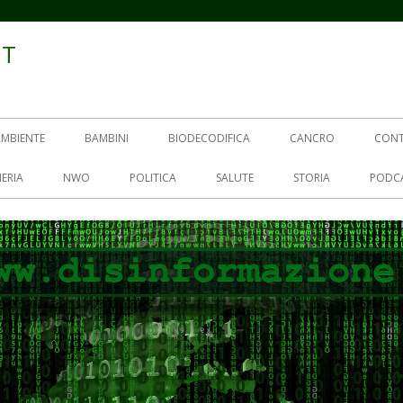
IT
AMBIENTE
BAMBINI
BIODECODIFICA
CANCRO
CON
ERIA
NWO
POLITICA
SALUTE
STORIA
PODC