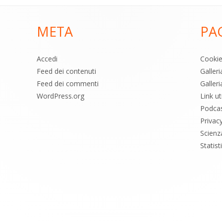
META
PA
Accedi
Cooki
Feed dei contenuti
Galler
Feed dei commenti
Galleri
WordPress.org
Link uti
Podca
Privac
Scienz
Statis