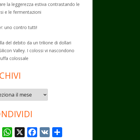
vare la leggerezza estiva contrastando le
osi e le fermentazioni
: uno contro tutti!
la del debito da un trilione di dollari
Silicon Valley. I colossi vi nascondono
ruffa colossale
CHIVI
vi
NDIVIDI
T
W
X
F
V
C