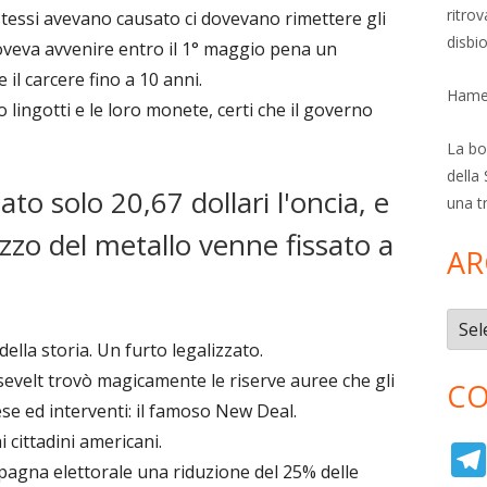
ritro
 stessi avevano causato ci dovevano rimettere gli
disbi
oveva avvenire entro il 1° maggio pena un
e il carcere fino a 10 anni.
Hamer
lingotti e le loro monete, certi che il governo
La bol
della 
to solo 20,67 dollari l'oncia, e
una t
ezzo del metallo venne fissato a
AR
Archi
della storia. Un furto legalizzato.
sevelt trovò magicamente le riserve auree che gli
CO
se ed interventi: il famoso New Deal.
 cittadini americani.
agna elettorale una riduzione del 25% delle