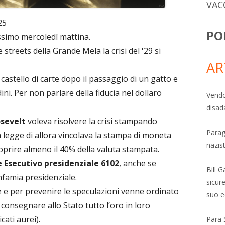
VAC
25
PO
issimo mercoledì mattina.
 streets della Grande Mela la crisi del '29 si
AR
astello di carte dopo il passaggio di un gatto e
dini. Per non parlare della fiducia nel dollaro
Vendo
disad
osevelt
voleva risolvere la crisi stampando
Parag
 legge di allora vincolava la stampa di moneta
nazis
oprire almeno il 40% della valuta stampata.
 Esecutivo presidenziale 6102
, anche se
Bill 
nfamia presidenziale.
sicure
e e per prevenire le speculazioni venne ordinato
suo e
 consegnare allo Stato tutto l’oro in loro
cati aurei).
Para 