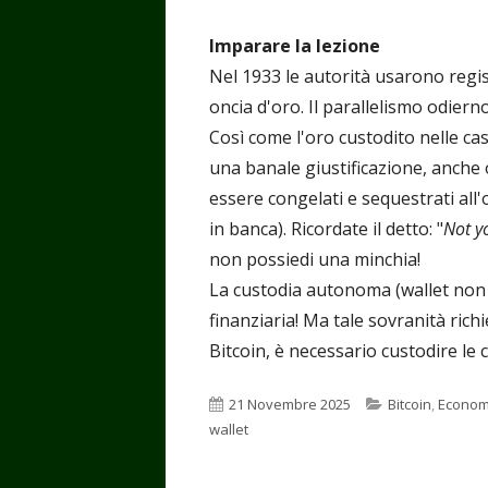
Imparare la lezione
Nel 1933 le autorità usarono regist
oncia d'oro. Il parallelismo odierno
Così come l'oro custodito nelle ca
una banale giustificazione, anche 
essere congelati e sequestrati all
in banca). Ricordate il detto: "
Not y
non possiedi una minchia!
La custodia autonoma (wallet non c
finanziaria! Ma tale sovranità ric
Bitcoin, è necessario custodire le 
Pubblicato
Categorie
21 Novembre 2025
Bitcoin
,
Econom
wallet