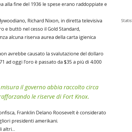
ea alla fine del 1936 le spese erano raddoppiate e
llywoodiano, Richard Nixon, in diretta televisiva
Stati
ro e buttò nel cesso il Gold Standard,
za alcuna riserva aurea della carta igienica
on avrebbe causato la svalutazione del dollaro
971 ad oggi l’oro è passato da $35 a più di 4.000
misura il governo abbia raccolto circa
rafforzando le riserve di Fort Knox.
fisca, Franklin Delano Roosevelt è considerato
gliori presidenti amerikani.
i altri…