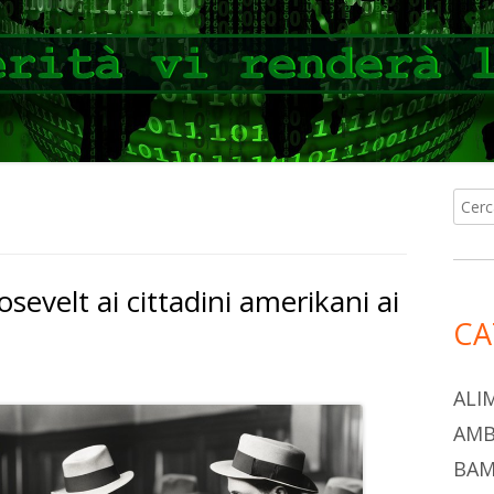
Ricer
Ba
per:
lat
sevelt ai cittadini amerikani ai
pri
CA
ALI
AMB
BAM