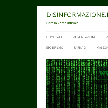
Vai
DISINFORMAZIONE.
al
contenuto
Oltre la Verità ufficiale
Menu
HOME PAGE
ALIMENTAZIONE
principale
ESOTERISMO
FARMACI
MASSON