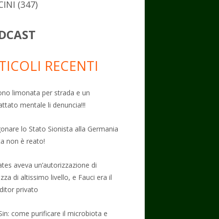
CINI
(347)
DCAST
TICOLI RECENTI
no limonata per strada e un
attato mentale li denuncia!!!
onare lo Stato Sionista alla Germania
ta non è reato!
Gates aveva un’autorizzazione di
zza di altissimo livello, e Fauci era il
ditor privato
Sin: come purificare il microbiota e