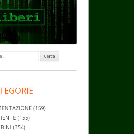
ca
rra
erale
ncipale
TEGORIE
MENTAZIONE
(159)
IENTE
(155)
BINI
(354)