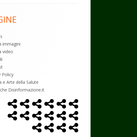
GINE
es
ia immagini
a video
li
st
y Policy
a e Arte della Salute
tiche Disinformazione.it
Home
Alimentazione
Ambiente
Bambini
Biodecodifica
Cancro
Menù
Page
social
Controllo
Economia
Esoterismo
Farmaci
Massoneria
NWO
link
Politica
Salute
Storia
Podcast