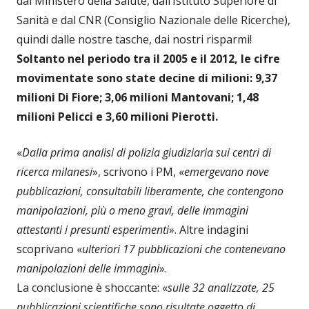
dal Ministero della Salute, dall’Istituto Superiore di
Sanità e dal CNR (Consiglio Nazionale delle Ricerche),
quindi dalle nostre tasche, dai nostri risparmi!
Soltanto nel periodo tra il 2005 e il 2012, le cifre
movimentate sono state decine di milioni: 9,37
milioni Di Fiore; 3,06 milioni Mantovani; 1,48
milioni Pelicci e 3,60 milioni Pierotti.
«
Dalla prima analisi di polizia giudiziaria sui centri di
ricerca milanesi
», scrivono i PM, «
emergevano nove
pubblicazioni, consultabili liberamente, che contengono
manipolazioni, più o meno gravi, delle immagini
attestanti i presunti esperimenti
». Altre indagini
scoprivano «
ulteriori 17 pubblicazioni che contenevano
manipolazioni delle immagini
».
La conclusione è shoccante: «
sulle 32 analizzate, 25
pubblicazioni scientifiche sono risultate oggetto di