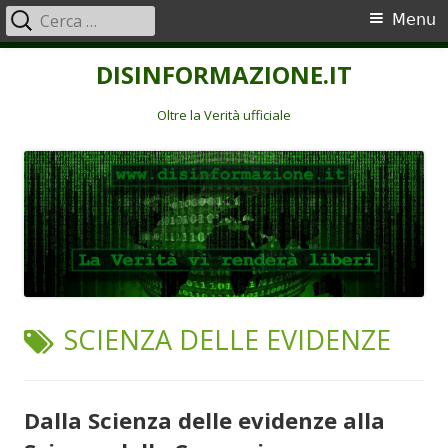
Ricerca
Menu
Menu
per:
principale
Vai
DISINFORMAZIONE.IT
al
contenuto
Oltre la Verità ufficiale
TAG:
SCIENZA DELLE EVIDENZE
Dalla Scienza delle evidenze alla