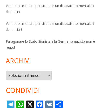
Vendono limonata per strada e un disadattato mentale li
denuncia!
Vendono limonata per strada e un disadattato mentale li
denuncia!!!
Paragonare lo Stato Sionista alla Germania nazista non è
reato!
ARCHIVI
Archivi
CONDIVIDI
T
W
X
F
V
C