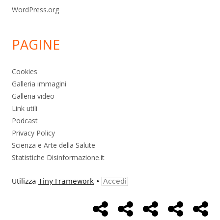
WordPress.org
PAGINE
Cookies
Galleria immagini
Galleria video
Link utili
Podcast
Privacy Policy
Scienza e Arte della Salute
Statistiche Disinformazione.it
Utilizza
Tiny Framework
•
Accedi
Home
Alimentazione
Ambiente
Bambini
Bio
Menù
Page