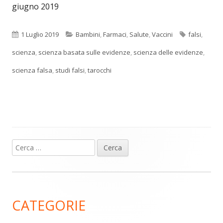
giugno 2019
Pubblicato
Categorie
Tag
1 Luglio 2019
Bambini
,
Farmaci
,
Salute
,
Vaccini
falsi
,
scienza
,
scienza basata sulle evidenze
,
scienza delle evidenze
,
scienza falsa
,
studi falsi
,
tarocchi
Ricerca
Barra
per:
laterale
principale
CATEGORIE