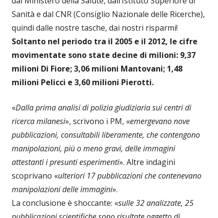
dal Ministero della Salute, dall’Istituto Superiore di
Sanità e dal CNR (Consiglio Nazionale delle Ricerche),
quindi dalle nostre tasche, dai nostri risparmi!
Soltanto nel periodo tra il 2005 e il 2012, le cifre
movimentate sono state decine di milioni: 9,37
milioni Di Fiore; 3,06 milioni Mantovani; 1,48
milioni Pelicci e 3,60 milioni Pierotti.
«
Dalla prima analisi di polizia giudiziaria sui centri di
ricerca milanesi
», scrivono i PM, «
emergevano nove
pubblicazioni, consultabili liberamente, che contengono
manipolazioni, più o meno gravi, delle immagini
attestanti i presunti esperimenti
». Altre indagini
scoprivano «
ulteriori 17 pubblicazioni che contenevano
manipolazioni delle immagini
».
La conclusione è shoccante: «
sulle 32 analizzate, 25
pubblicazioni scientifiche sono risultate oggetto di