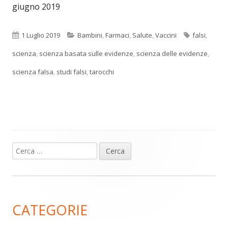
giugno 2019
Pubblicato
Categorie
Tag
1 Luglio 2019
Bambini
,
Farmaci
,
Salute
,
Vaccini
falsi
,
scienza
,
scienza basata sulle evidenze
,
scienza delle evidenze
,
scienza falsa
,
studi falsi
,
tarocchi
Ricerca
Barra
per:
laterale
principale
CATEGORIE