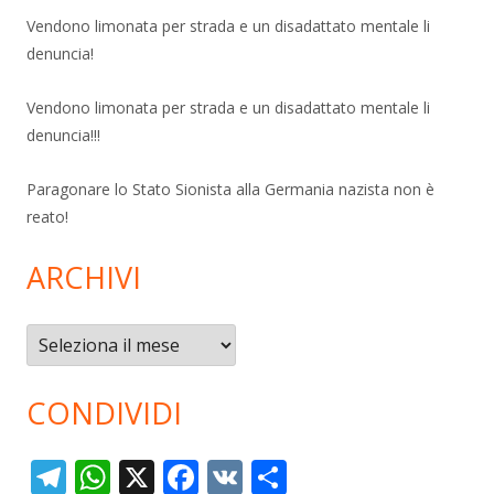
Vendono limonata per strada e un disadattato mentale li
denuncia!
Vendono limonata per strada e un disadattato mentale li
denuncia!!!
Paragonare lo Stato Sionista alla Germania nazista non è
reato!
ARCHIVI
Archivi
CONDIVIDI
T
W
X
F
V
C