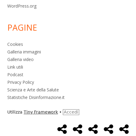
WordPress.org
PAGINE
Cookies
Galleria immagini
Galleria video
Link utili
Podcast
Privacy Policy
Scienza e Arte della Salute
Statistiche Disinformazione.it
Utilizza
Tiny Framework
•
Accedi
Home
Alimentazione
Ambiente
Bambini
Bio
Menù
Page