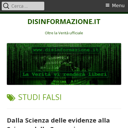
Ricerca
Menu
Menu
per:
principale
Vai
DISINFORMAZIONE.IT
al
contenuto
Oltre la Verità ufficiale
TAG:
STUDI FALSI
Dalla Scienza delle evidenze alla