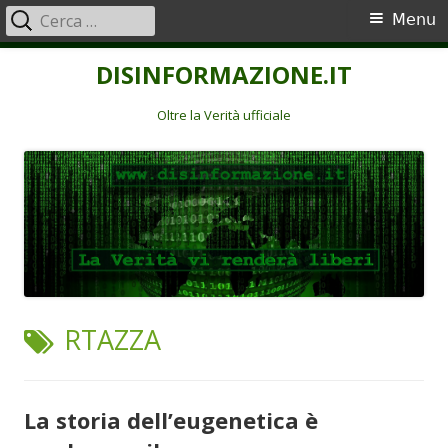
Ricerca
Menu
Menu
per:
principale
Vai
DISINFORMAZIONE.IT
al
contenuto
Oltre la Verità ufficiale
TAG:
RTAZZA
La storia dell’eugenetica è