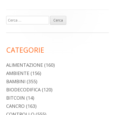
Ricerca
Barra
per:
laterale
principale
CATEGORIE
ALIMENTAZIONE
(160)
AMBIENTE
(156)
BAMBINI
(355)
BIODECODIFICA
(120)
BITCOIN
(14)
CANCRO
(163)
CONTROLLO
(555)