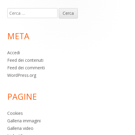
Contenuto
Ricerca
piè
per:
di
META
pagina
Accedi
Feed dei contenuti
Feed dei commenti
WordPress.org
PAGINE
Cookies
Galleria immagini
Galleria video