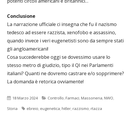
potenti circoli americani e britannici…
Conclusione
La narrazione ufficiale ci insegna che fu il nazismo
tedesco ad essere razzista, xenofobo e assassino,
quando invece i veri eugenetisti sono da sempre stati
gli angloamericani!
Cosa succederebbe oggi se dovessimo usare lo
stesso metro di giudizio, tipo il QI nei Parlamenti
italiani? Quanti ne dovremo castrare e/o sopprimere?
La domanda è retorica ovviamente!
Pubblicato
Categorie
18 Marzo 2024
Controllo
,
Farmaci
,
Massoneria
,
NWO
,
Tag
Storia
ebreio
,
eugenetica
,
hitler
,
razzismo
,
rtazza