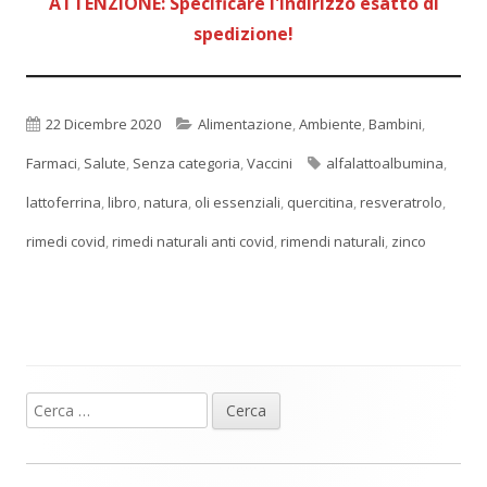
ATTENZIONE: Specificare l'indirizzo esatto di
spedizione!
Pubblicato
Categorie
22 Dicembre 2020
Alimentazione
,
Ambiente
,
Bambini
,
Tag
Farmaci
,
Salute
,
Senza categoria
,
Vaccini
alfalattoalbumina
,
lattoferrina
,
libro
,
natura
,
oli essenziali
,
quercitina
,
resveratrolo
,
rimedi covid
,
rimedi naturali anti covid
,
rimendi naturali
,
zinco
Ricerca
Barra
per:
laterale