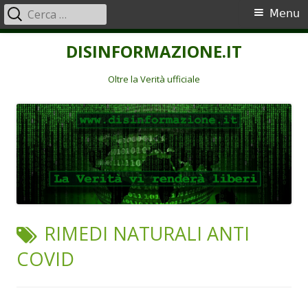
Ricerca
Menu
Menu
per:
principale
Vai
DISINFORMAZIONE.IT
al
contenuto
Oltre la Verità ufficiale
TAG:
RIMEDI NATURALI ANTI
COVID