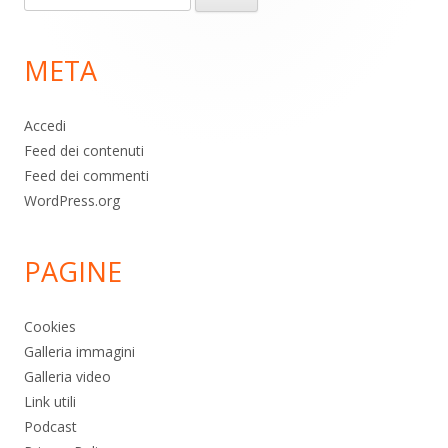
piè
per:
di
META
pagina
Accedi
Feed dei contenuti
Feed dei commenti
WordPress.org
PAGINE
Cookies
Galleria immagini
Galleria video
Link utili
Podcast