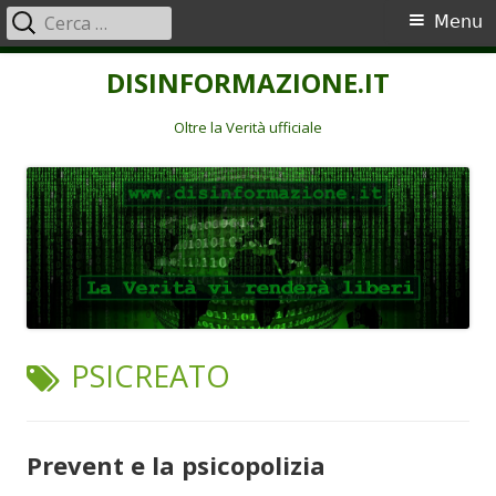
Ricerca
Menu
Menu
per:
principale
Vai
DISINFORMAZIONE.IT
al
contenuto
Oltre la Verità ufficiale
TAG:
PSICREATO
Prevent e la psicopolizia