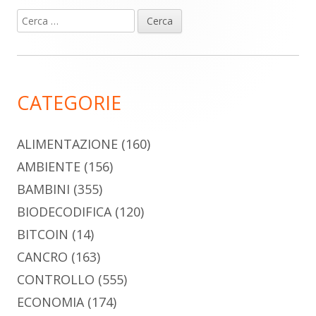
Ricerca
Barra
per:
laterale
principale
CATEGORIE
ALIMENTAZIONE
(160)
AMBIENTE
(156)
BAMBINI
(355)
BIODECODIFICA
(120)
BITCOIN
(14)
CANCRO
(163)
CONTROLLO
(555)
ECONOMIA
(174)