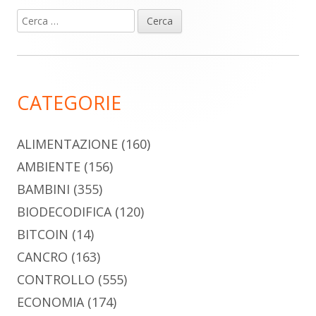
Ricerca
Barra
per:
laterale
principale
CATEGORIE
ALIMENTAZIONE
(160)
AMBIENTE
(156)
BAMBINI
(355)
BIODECODIFICA
(120)
BITCOIN
(14)
CANCRO
(163)
CONTROLLO
(555)
ECONOMIA
(174)