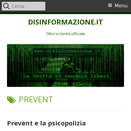
Ricerca
Menu
Menu
per:
principale
Vai
DISINFORMAZIONE.IT
al
contenuto
Oltre la Verità ufficiale
TAG:
PREVENT
Prevent e la psicopolizia