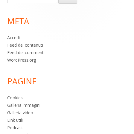
piè
per:
di
META
pagina
Accedi
Feed dei contenuti
Feed dei commenti
WordPress.org
PAGINE
Cookies
Galleria immagini
Galleria video
Link utili
Podcast