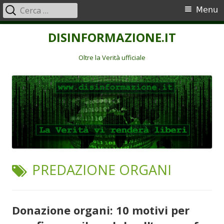
Ricerca
Menu
Menu
per:
principale
Vai
DISINFORMAZIONE.IT
al
contenuto
Oltre la Verità ufficiale
TAG:
PREDAZIONE ORGANI
Donazione organi: 10 motivi per