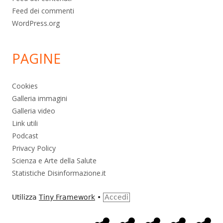
Feed dei commenti
WordPress.org
PAGINE
Cookies
Galleria immagini
Galleria video
Link utili
Podcast
Privacy Policy
Scienza e Arte della Salute
Statistiche Disinformazione.it
Utilizza
Tiny Framework
•
Accedi
Home
Alimentazione
Ambiente
Bambini
Bio
Menù