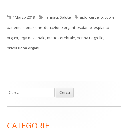
Pubblicato
Categorie
Tag
7 Marzo 2019
Farmaci
,
Salute
aido
,
cervello
,
cuore
battente
,
donazione
,
donazione organi
,
espianto
,
espianto
organi
,
lega nazionale
,
morte cerebrale
,
nerina negrello
,
predazione organi
Ricerca
Barra
per:
laterale
principale
CATEGORIE