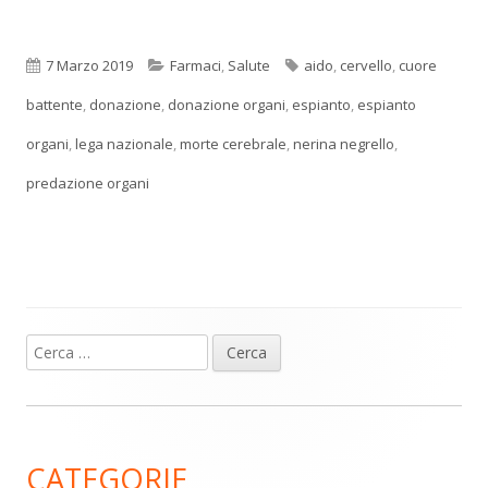
Pubblicato
Categorie
Tag
7 Marzo 2019
Farmaci
,
Salute
aido
,
cervello
,
cuore
battente
,
donazione
,
donazione organi
,
espianto
,
espianto
organi
,
lega nazionale
,
morte cerebrale
,
nerina negrello
,
predazione organi
Ricerca
Barra
per:
laterale
principale
CATEGORIE