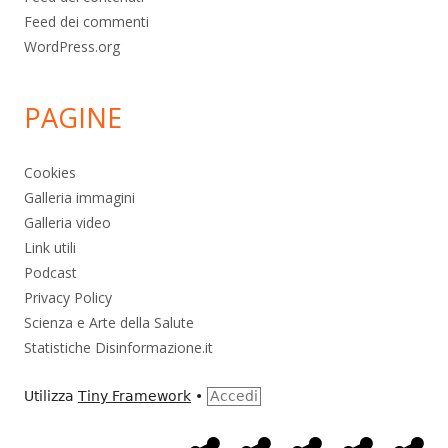
Feed dei commenti
WordPress.org
PAGINE
Cookies
Galleria immagini
Galleria video
Link utili
Podcast
Privacy Policy
Scienza e Arte della Salute
Statistiche Disinformazione.it
Utilizza
Tiny Framework
•
Accedi
Home
Alimentazione
Ambiente
Bambini
Bio
Menù