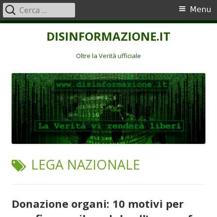
Ricerca
Menu
Menu
per:
principale
Vai
DISINFORMAZIONE.IT
al
contenuto
Oltre la Verità ufficiale
TAG:
LEGA NAZIONALE
Donazione organi: 10 motivi per