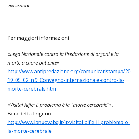
vivisezione.
”
Per maggiori informazioni
«
Lega Nazionale contro la Predazione di organi e la
morte a cuore battente
»
http://www.antipredazione.org/comunicatistampa/20
19_05_02_n.9_Convegno-internazionale-contro-la-
morte-cerebrale.htm
«
Visitai Alfie: il problema è la "morte cerebrale
"»,
Benedetta Frigerio
http://www.lanuovabq.it/it/visitai-alfie-il-problema-e-
la-morte-cerebrale