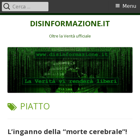
Ricerca
Menu
Menu
per:
principale
Vai
DISINFORMAZIONE.IT
al
contenuto
Oltre la Verità ufficiale
TAG:
PIATTO
L’inganno della “morte cerebrale”!