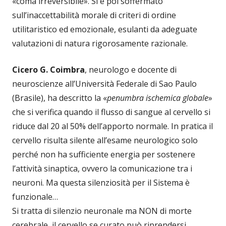
«coma irreversibile». Si è poi soffermato
sull’inaccettabilità morale di criteri di ordine
utilitaristico ed emozionale, esulanti da adeguate
valutazioni di natura rigorosamente razionale.
Cicero G. Coimbra
, neurologo e docente di
neuroscienze all’Università Federale di Sao Paulo
(Brasile), ha descritto la «
penumbra ischemica globale
»
che si verifica quando il flusso di sangue al cervello si
riduce dal 20 al 50% dell’apporto normale. In pratica il
cervello risulta silente all’esame neurologico solo
perché non ha sufficiente energia per sostenere
l’attività sinaptica, ovvero la comunicazione tra i
neuroni. Ma questa silenziosità per il Sistema è
funzionale…
Si tratta di silenzio neuronale ma NON di morte
cerebrale, il cervello se curato può riprendersi