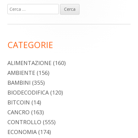
Ricerca
Barra
per:
laterale
principale
CATEGORIE
ALIMENTAZIONE
(160)
AMBIENTE
(156)
BAMBINI
(355)
BIODECODIFICA
(120)
BITCOIN
(14)
CANCRO
(163)
CONTROLLO
(555)
ECONOMIA
(174)