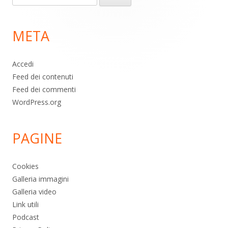
piè
per:
di
META
pagina
Accedi
Feed dei contenuti
Feed dei commenti
WordPress.org
PAGINE
Cookies
Galleria immagini
Galleria video
Link utili
Podcast