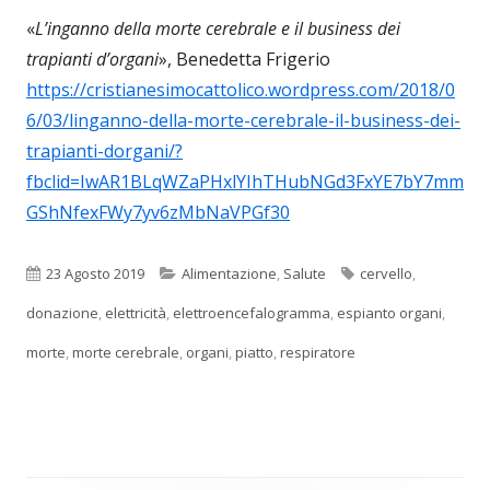
«
L’inganno della morte cerebrale e il business dei
trapianti d’organi
», Benedetta Frigerio
https://cristianesimocattolico.wordpress.com/2018/0
6/03/linganno-della-morte-cerebrale-il-business-dei-
trapianti-dorgani/?
fbclid=IwAR1BLqWZaPHxlYIhTHubNGd3FxYE7bY7mm
GShNfexFWy7yv6zMbNaVPGf30
Pubblicato
Categorie
Tag
23 Agosto 2019
Alimentazione
,
Salute
cervello
,
donazione
,
elettricità
,
elettroencefalogramma
,
espianto organi
,
morte
,
morte cerebrale
,
organi
,
piatto
,
respiratore