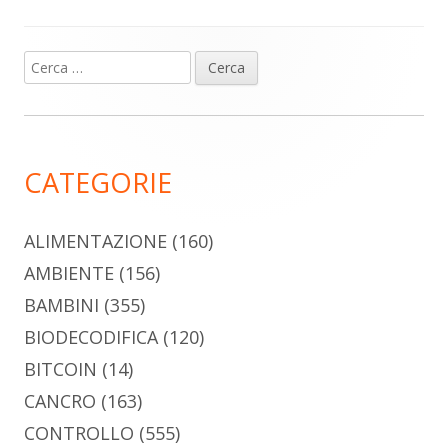
Ricerca
Barra
per:
laterale
principale
CATEGORIE
ALIMENTAZIONE
(160)
AMBIENTE
(156)
BAMBINI
(355)
BIODECODIFICA
(120)
BITCOIN
(14)
CANCRO
(163)
CONTROLLO
(555)