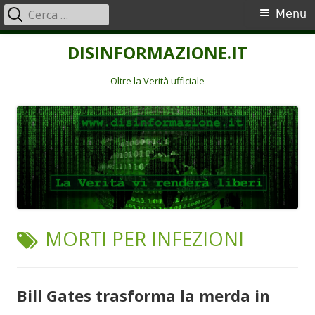
Ricerca
Menu
Menu
per:
principale
Vai
DISINFORMAZIONE.IT
al
contenuto
Oltre la Verità ufficiale
TAG:
MORTI PER INFEZIONI
Bill Gates trasforma la merda in