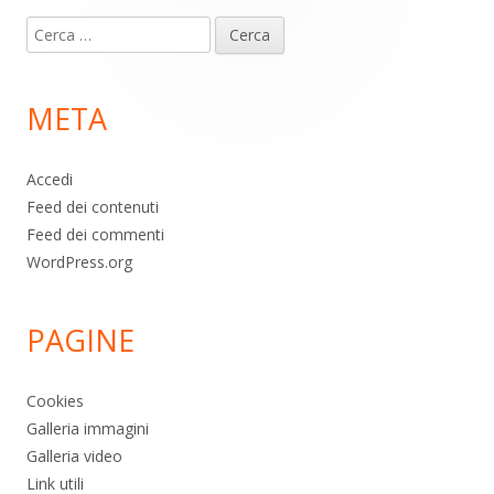
Contenuto
Ricerca
piè
per:
di
META
pagina
Accedi
Feed dei contenuti
Feed dei commenti
WordPress.org
PAGINE
Cookies
Galleria immagini
Galleria video
Link utili