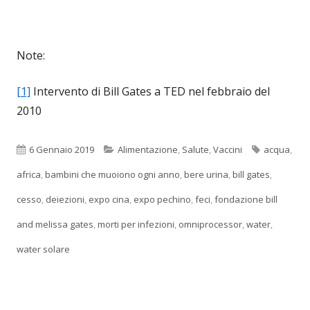
Note:
[1]
Intervento di Bill Gates a TED nel febbraio del
2010
Pubblicato
Categorie
Tag
6 Gennaio 2019
Alimentazione
,
Salute
,
Vaccini
acqua
,
africa
,
bambini che muoiono ogni anno
,
bere urina
,
bill gates
,
cesso
,
deiezioni
,
expo cina
,
expo pechino
,
feci
,
fondazione bill
and melissa gates
,
morti per infezioni
,
omniprocessor
,
water
,
water solare