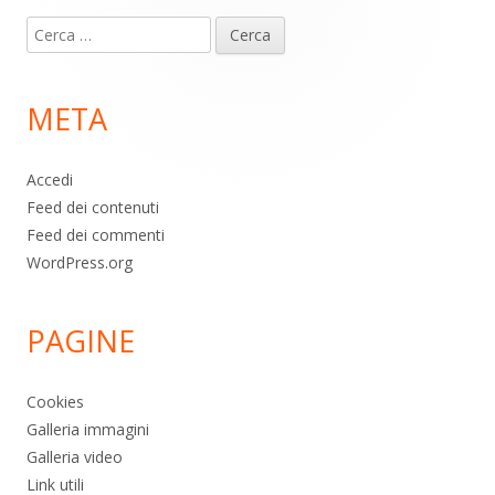
Contenuto
Ricerca
piè
per:
di
META
pagina
Accedi
Feed dei contenuti
Feed dei commenti
WordPress.org
PAGINE
Cookies
Galleria immagini
Galleria video
Link utili