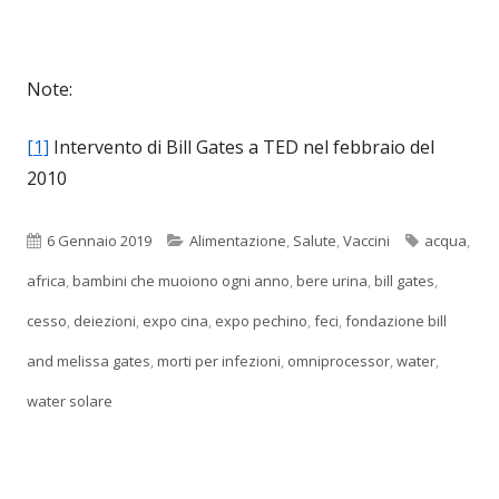
Note:
[1]
Intervento di Bill Gates a TED nel febbraio del
2010
Pubblicato
Categorie
Tag
6 Gennaio 2019
Alimentazione
,
Salute
,
Vaccini
acqua
,
africa
,
bambini che muoiono ogni anno
,
bere urina
,
bill gates
,
cesso
,
deiezioni
,
expo cina
,
expo pechino
,
feci
,
fondazione bill
and melissa gates
,
morti per infezioni
,
omniprocessor
,
water
,
water solare