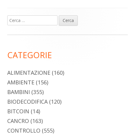
Ricerca
Barra
per:
laterale
principale
CATEGORIE
ALIMENTAZIONE
(160)
AMBIENTE
(156)
BAMBINI
(355)
BIODECODIFICA
(120)
BITCOIN
(14)
CANCRO
(163)
CONTROLLO
(555)