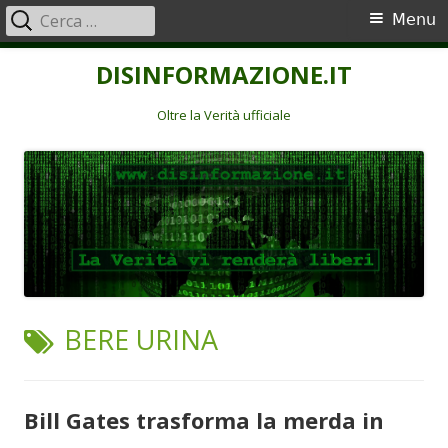
Ricerca
Menu
Menu
per:
principale
Vai
DISINFORMAZIONE.IT
al
contenuto
Oltre la Verità ufficiale
TAG:
BERE URINA
Bill Gates trasforma la merda in