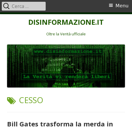
Ricerca
Menu
Menu
per:
principale
Vai
DISINFORMAZIONE.IT
al
contenuto
Oltre la Verità ufficiale
TAG:
CESSO
Bill Gates trasforma la merda in