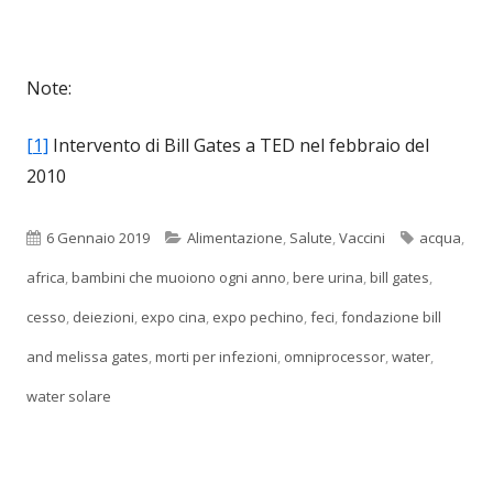
Note:
[1]
Intervento di Bill Gates a TED nel febbraio del
2010
Pubblicato
Categorie
Tag
6 Gennaio 2019
Alimentazione
,
Salute
,
Vaccini
acqua
,
africa
,
bambini che muoiono ogni anno
,
bere urina
,
bill gates
,
cesso
,
deiezioni
,
expo cina
,
expo pechino
,
feci
,
fondazione bill
and melissa gates
,
morti per infezioni
,
omniprocessor
,
water
,
water solare