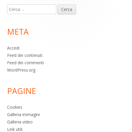
Contenuto
Ricerca
piè
per:
di
META
pagina
Accedi
Feed dei contenuti
Feed dei commenti
WordPress.org
PAGINE
Cookies
Galleria immagini
Galleria video
Link utili