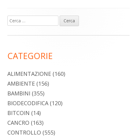
Ricerca
Barra
per:
laterale
principale
CATEGORIE
ALIMENTAZIONE
(160)
AMBIENTE
(156)
BAMBINI
(355)
BIODECODIFICA
(120)
BITCOIN
(14)
CANCRO
(163)
CONTROLLO
(555)