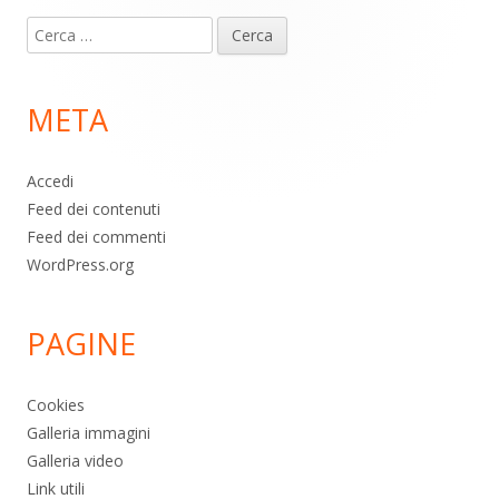
Contenuto
Ricerca
piè
per:
di
META
pagina
Accedi
Feed dei contenuti
Feed dei commenti
WordPress.org
PAGINE
Cookies
Galleria immagini
Galleria video
Link utili