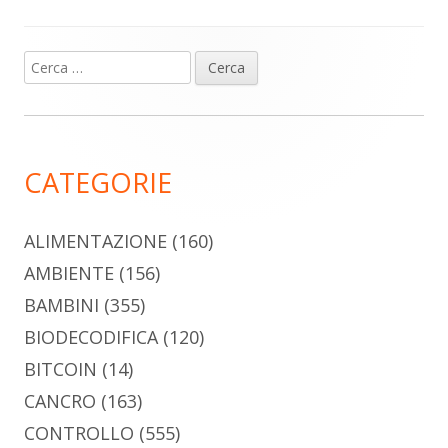
Ricerca
Barra
per:
laterale
principale
CATEGORIE
ALIMENTAZIONE
(160)
AMBIENTE
(156)
BAMBINI
(355)
BIODECODIFICA
(120)
BITCOIN
(14)
CANCRO
(163)
CONTROLLO
(555)