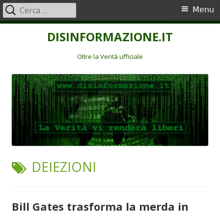
Ricerca
Menu
Menu
per:
principale
Vai
DISINFORMAZIONE.IT
al
contenuto
Oltre la Verità ufficiale
TAG:
DEIEZIONI
Bill Gates trasforma la merda in