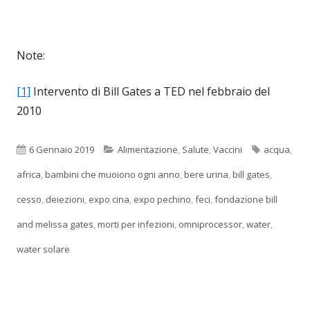
Note:
[1]
Intervento di Bill Gates a TED nel febbraio del
2010
Pubblicato
Categorie
Tag
6 Gennaio 2019
Alimentazione
,
Salute
,
Vaccini
acqua
,
africa
,
bambini che muoiono ogni anno
,
bere urina
,
bill gates
,
cesso
,
deiezioni
,
expo cina
,
expo pechino
,
feci
,
fondazione bill
and melissa gates
,
morti per infezioni
,
omniprocessor
,
water
,
water solare