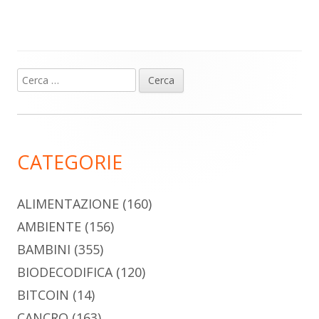
Ricerca
Barra
per:
laterale
principale
CATEGORIE
ALIMENTAZIONE
(160)
AMBIENTE
(156)
BAMBINI
(355)
BIODECODIFICA
(120)
BITCOIN
(14)
CANCRO
(163)