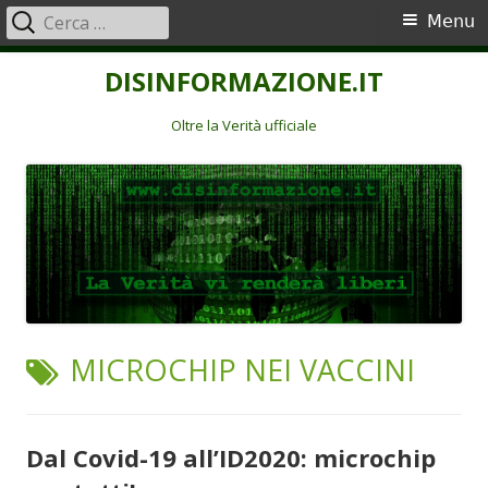
Ricerca
Menu
Menu
per:
principale
Vai
DISINFORMAZIONE.IT
al
contenuto
Oltre la Verità ufficiale
TAG:
MICROCHIP NEI VACCINI
Dal Covid-19 all’ID2020: microchip