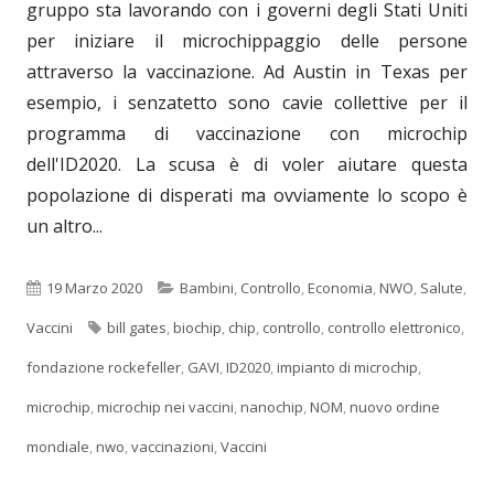
gruppo sta lavorando con i governi degli Stati Uniti
per iniziare il microchippaggio delle persone
attraverso la vaccinazione. Ad Austin in Texas per
esempio, i senzatetto sono cavie collettive per il
programma di vaccinazione con microchip
dell'ID2020. La scusa è di voler aiutare questa
popolazione di disperati ma ovviamente lo scopo è
un altro...
Pubblicato
Categorie
19 Marzo 2020
Bambini
,
Controllo
,
Economia
,
NWO
,
Salute
,
Tag
Vaccini
bill gates
,
biochip
,
chip
,
controllo
,
controllo elettronico
,
fondazione rockefeller
,
GAVI
,
ID2020
,
impianto di microchip
,
microchip
,
microchip nei vaccini
,
nanochip
,
NOM
,
nuovo ordine
mondiale
,
nwo
,
vaccinazioni
,
Vaccini