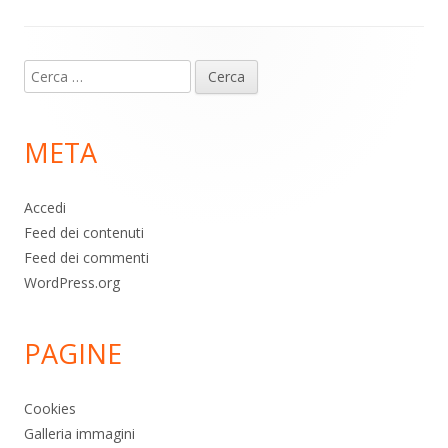
Contenuto
Ricerca
piè
per:
di
META
pagina
Accedi
Feed dei contenuti
Feed dei commenti
WordPress.org
PAGINE
Cookies
Galleria immagini