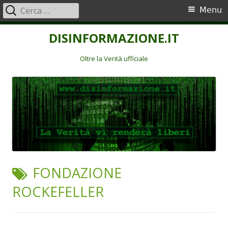
Ricerca
Menu
Menu
per:
principale
Vai
DISINFORMAZIONE.IT
al
contenuto
Oltre la Verità ufficiale
TAG:
FONDAZIONE
ROCKEFELLER