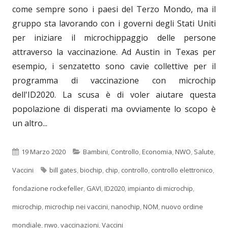
come sempre sono i paesi del Terzo Mondo, ma il
gruppo sta lavorando con i governi degli Stati Uniti
per iniziare il microchippaggio delle persone
attraverso la vaccinazione. Ad Austin in Texas per
esempio, i senzatetto sono cavie collettive per il
programma di vaccinazione con microchip
dell'ID2020. La scusa è di voler aiutare questa
popolazione di disperati ma ovviamente lo scopo è
un altro...
Pubblicato
Categorie
19 Marzo 2020
Bambini
,
Controllo
,
Economia
,
NWO
,
Salute
,
Tag
Vaccini
bill gates
,
biochip
,
chip
,
controllo
,
controllo elettronico
,
fondazione rockefeller
,
GAVI
,
ID2020
,
impianto di microchip
,
microchip
,
microchip nei vaccini
,
nanochip
,
NOM
,
nuovo ordine
mondiale
,
nwo
,
vaccinazioni
,
Vaccini