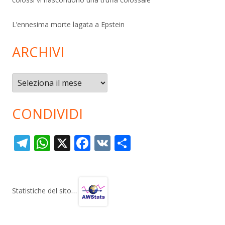
L’ennesima morte lagata a Epstein
ARCHIVI
Archivi
CONDIVIDI
T
W
X
F
V
C
el
h
ac
K
o
e
at
e
n
gr
s
b
di
Statistiche del sito…
a
A
o
vi
m
p
o
di