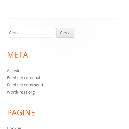
p
k
Contenuto
Ricerca
piè
per:
di
META
pagina
Accedi
Feed dei contenuti
Feed dei commenti
WordPress.org
PAGINE
Cookies