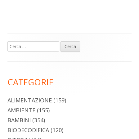
Ricerca
Barra
per:
laterale
principale
CATEGORIE
ALIMENTAZIONE
(159)
AMBIENTE
(155)
BAMBINI
(354)
BIODECODIFICA
(120)