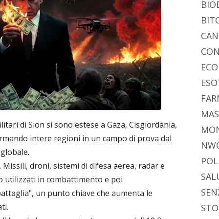
BIO
BIT
CAN
CON
ECO
ESO
FAR
MAS
litari di Sion si sono estese a Gaza, Cisgiordania,
MO
ormando intere regioni in un campo di prova dal
NW
 globale.
POL
 Missili, droni, sistemi di difesa aerea, radar e
SAL
 utilizzati in combattimento e poi
SEN
battaglia", un punto chiave che aumenta le
ti.
STO