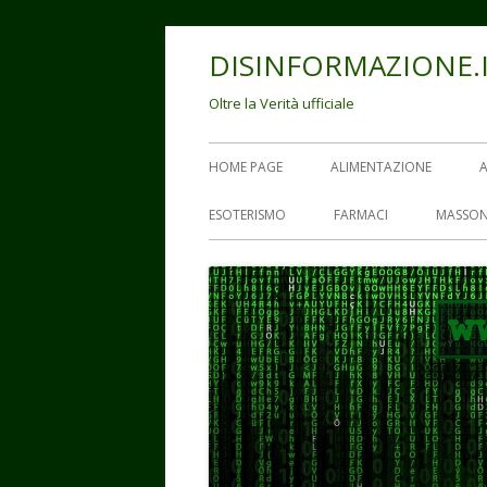
Vai
DISINFORMAZIONE.
al
contenuto
Oltre la Verità ufficiale
Menu
HOME PAGE
ALIMENTAZIONE
principale
ESOTERISMO
FARMACI
MASSON