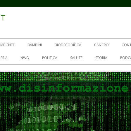
IT
AMBIENTE
BAMBINI
BIODECODIFICA
CANCRO
CON
ERIA
NWO
POLITICA
SALUTE
STORIA
PODC