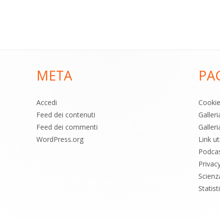
META
PA
Accedi
Cooki
Feed dei contenuti
Galler
Feed dei commenti
Galleri
WordPress.org
Link uti
Podca
Privac
Scienz
Statis