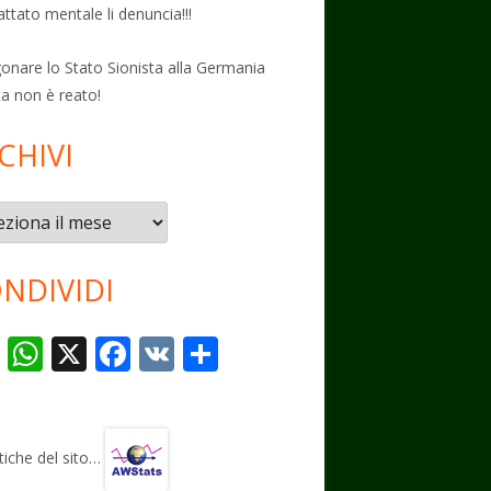
attato mentale li denuncia!!!
onare lo Stato Sionista alla Germania
ta non è reato!
CHIVI
vi
NDIVIDI
T
W
X
F
V
C
el
h
ac
K
o
e
at
e
n
gr
s
b
di
stiche del sito…