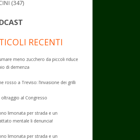
CINI
(347)
DCAST
TICOLI RECENTI
mare meno zucchero da piccoli riduce
schio di demenza
e rosso a Treviso: l’invasione dei grilli
: oltraggio al Congresso
no limonata per strada e un
attato mentale li denuncia!
no limonata per strada e un