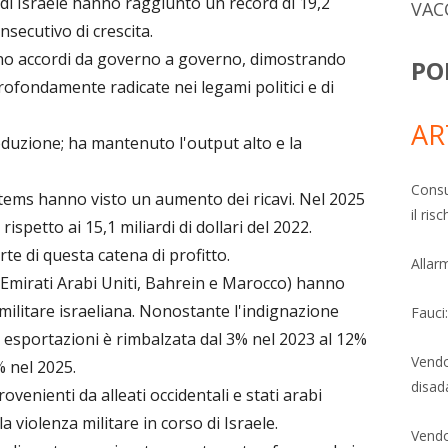
a di Israele hanno raggiunto un record di 19,2
VAC
onsecutivo di crescita.
rano accordi da governo a governo, dimostrando
PO
rofondamente radicate nei legami politici e di
AR
oduzione; ha mantenuto l'output alto e la
Consu
tems hanno visto un aumento dei ricavi. Nel 2025
il ri
, rispetto ai 15,1 miliardi di dollari del 2022.
te di questa catena di profitto.
Allarm
 (Emirati Arabi Uniti, Bahrein e Marocco) hanno
militare israeliana. Nonostante l'indignazione
Fauci
i esportazioni è rimbalzata dal 3% nel 2023 al 12%
Vendo
% nel 2025.
disad
rovenienti da alleati occidentali e stati arabi
 violenza militare in corso di Israele.
Vendo