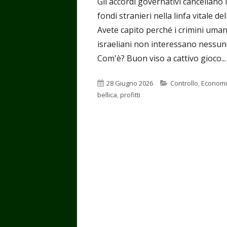
Gli accordi governativi cancellano 
fondi stranieri nella linfa vitale d
Avete capito perché i crimini uman
israeliani non interessano nessu
Com'è? Buon viso a cattivo gioco...
Pubblicato
Categorie
28 Giugno 2026
Controllo
,
Econom
bellica
,
profitti