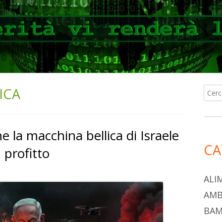
ICA
Ricer
Ba
per:
lat
e la macchina bellica di Israele
pri
CA
n profitto
ALI
AMB
BAM