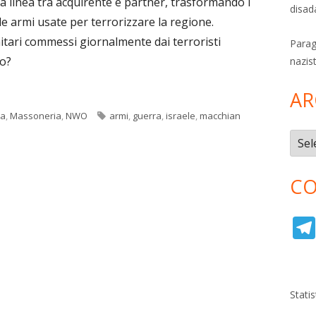
la linea tra acquirente e partner, trasformando i
disad
elle armi usate per terrorizzare la regione.
itari commessi giornalmente dai terroristi
Parag
no?
nazis
AR
Tag
ia
,
Massoneria
,
NWO
armi
,
guerra
,
israele
,
macchian
Archi
CO
Stati