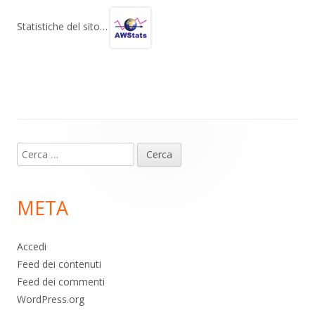
e
at
e
n
gr
s
b
di
Statistiche del sito…
a
A
o
vi
m
p
o
di
p
k
Contenuto
Ricerca
piè
per:
di
META
pagina
Accedi
Feed dei contenuti
Feed dei commenti
WordPress.org