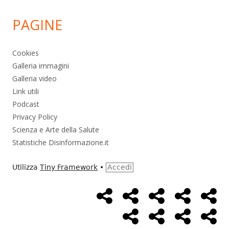
PAGINE
Cookies
Galleria immagini
Galleria video
Link utili
Podcast
Privacy Policy
Scienza e Arte della Salute
Statistiche Disinformazione.it
Utilizza
Tiny Framework
•
Accedi
Home
Alimentazione
Ambiente
Bambini
Bio
Menù
Page
social
Cancro
Controllo
Economia
Eso
link