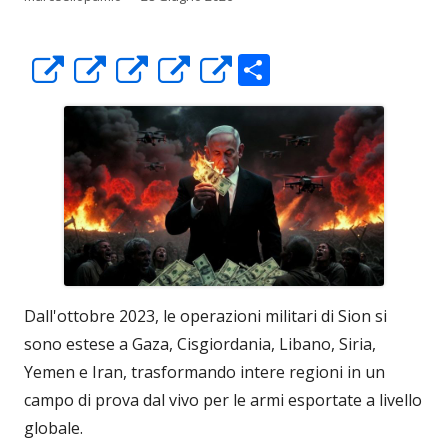
C
Apre
Apre
Apre
Apre
Apre
o
in
in
in
in
in
n
una
una
una
una
una
di
nuova
nuova
nuova
nuova
nuova
vi
finestra
finestra
finestra
finestra
finestra
di
Dall'ottobre 2023, le operazioni militari di Sion si
sono estese a Gaza, Cisgiordania, Libano, Siria,
Yemen e Iran, trasformando intere regioni in un
campo di prova dal vivo per le armi esportate a livello
globale.