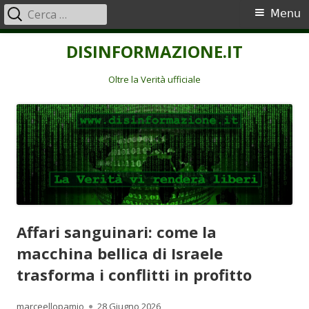
Ricerca
Menu
Menu
per:
principale
Vai
DISINFORMAZIONE.IT
al
contenuto
Oltre la Verità ufficiale
Affari sanguinari: come la
macchina bellica di Israele
trasforma i conflitti in profitto
Autore
Pubblicato
marceellopamio
28 Giugno 2026