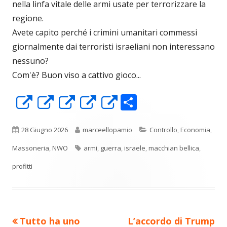
nella linfa vitale delle armi usate per terrorizzare la
regione.
Avete capito perché i crimini umanitari commessi
giornalmente dai terroristi israeliani non interessano
nessuno?
Com'è? Buon viso a cattivo gioco...
C
Apre
Apre
Apre
Apre
Apre
o
in
in
in
in
in
n
una
una
una
una
una
Pubblicato
Autore
Categorie
28 Giugno 2026
marceellopamio
Controllo
,
Economia
,
di
nuova
nuova
nuova
nuova
nuova
Tag
Massoneria
,
NWO
armi
,
guerra
,
israele
,
macchian bellica
,
vi
finestra
finestra
finestra
finestra
finestra
profitti
di
Precedente
Nuovo
Tutto ha uno
L’accordo di Trump
Navigazione