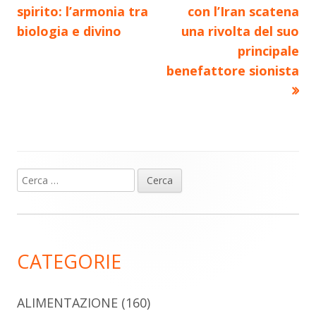
articolo:
articolo:
spirito: l’armonia tra
con l’Iran scatena
articoli
biologia e divino
una rivolta del suo
principale
benefattore sionista
Ricerca
Barra
per:
laterale
principale
CATEGORIE
ALIMENTAZIONE
(160)