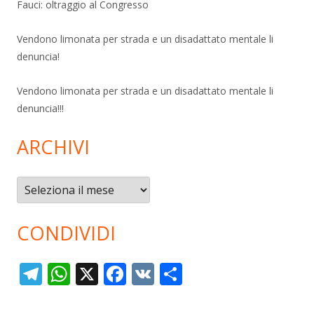
Fauci: oltraggio al Congresso
Vendono limonata per strada e un disadattato mentale li
denuncia!
Vendono limonata per strada e un disadattato mentale li
denuncia!!!
ARCHIVI
Archivi
CONDIVIDI
T
W
X
F
V
C
el
h
ac
K
o