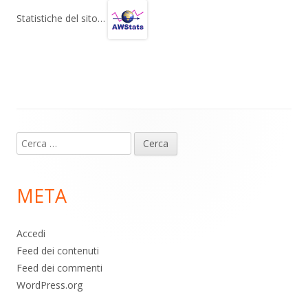
gr
s
b
di
Statistiche del sito…
a
A
o
vi
m
p
o
di
p
k
Contenuto
Ricerca
piè
per:
di
META
pagina
Accedi
Feed dei contenuti
Feed dei commenti
WordPress.org