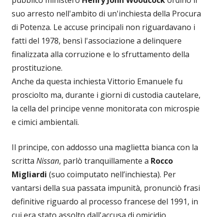
pubblico ministero
Henry John Woodcock
ordinò il
suo arresto nell'ambito di un'inchiesta della Procura
di Potenza. Le accuse principali non riguardavano i
fatti del 1978, bensì l'associazione a delinquere
finalizzata alla corruzione e lo sfruttamento della
prostituzione.
Anche da questa inchiesta Vittorio Emanuele fu
prosciolto ma, durante i giorni di custodia cautelare,
la cella del principe venne monitorata con microspie
e cimici ambientali.
Il principe, con addosso una maglietta bianca con la
scritta
Nissan
, parlò tranquillamente a
Rocco
Migliardi
(suo coimputato nell’inchiesta). Per
vantarsi della sua passata impunità, pronunciò frasi
definitive riguardo al processo francese del 1991, in
cui era stato assolto dall'accusa di omicidio