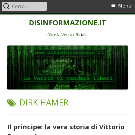
Ricerca
Menu
Menu
per:
principale
Vai
DISINFORMAZIONE.IT
al
contenuto
Oltre la Verità ufficiale
TAG:
DIRK HAMER
Il principe: la vera storia di Vittorio