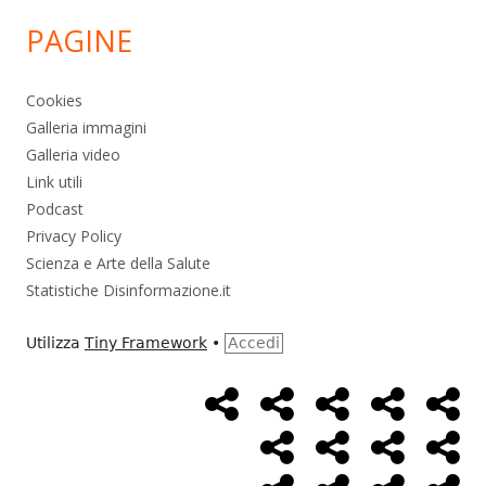
PAGINE
Cookies
Galleria immagini
Galleria video
Link utili
Podcast
Privacy Policy
Scienza e Arte della Salute
Statistiche Disinformazione.it
Utilizza
Tiny Framework
•
Accedi
Home
Alimentazione
Ambiente
Bambini
Bio
Menù
Page
social
Cancro
Controllo
Economia
Eso
link
Farmaci
Massoneria
NWO
Poli