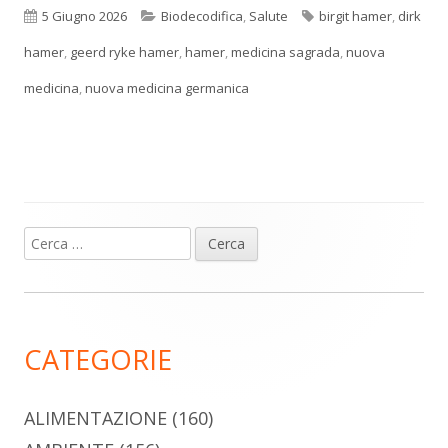
Pubblicato
Categorie
Tag
5 Giugno 2026
Biodecodifica
,
Salute
birgit hamer
,
dirk
hamer
,
geerd ryke hamer
,
hamer
,
medicina sagrada
,
nuova
medicina
,
nuova medicina germanica
Ricerca
Barra
per:
laterale
principale
CATEGORIE
ALIMENTAZIONE
(160)