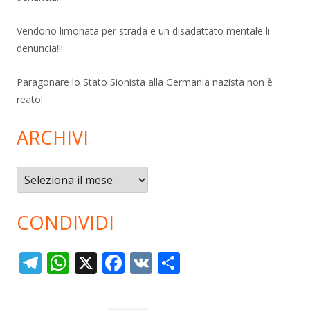
Vendono limonata per strada e un disadattato mentale li
denuncia!!!
Paragonare lo Stato Sionista alla Germania nazista non è
reato!
ARCHIVI
Archivi
CONDIVIDI
T
W
X
F
V
C
el
h
ac
K
o
e
at
e
n