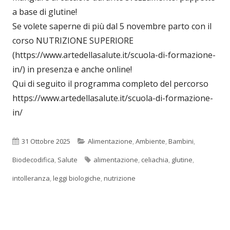
a base di glutine!
Se volete saperne di più dal 5 novembre parto con il
corso NUTRIZIONE SUPERIORE
(https://www.artedellasalute.it/scuola-di-formazione-
in/) in presenza e anche online!
Qui di seguito il programma completo del percorso
https://www.artedellasalute.it/scuola-di-formazione-
in/
Pubblicato
Categorie
31 Ottobre 2025
Alimentazione
,
Ambiente
,
Bambini
,
Tag
Biodecodifica
,
Salute
alimentazione
,
celiachia
,
glutine
,
intolleranza
,
leggi biologiche
,
nutrizione