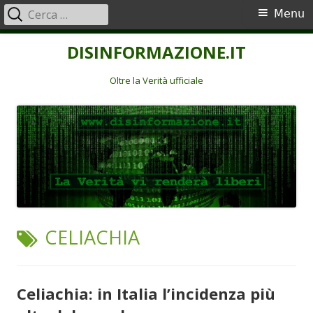
Ricerca
Menu
Menu
per:
principale
Vai
DISINFORMAZIONE.IT
al
contenuto
Oltre la Verità ufficiale
TAG:
CELIACHIA
Celiachia: in Italia l’incidenza più