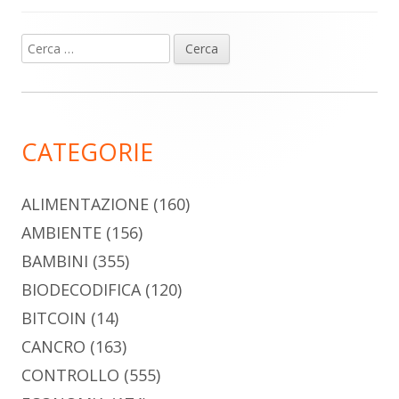
Ricerca
Barra
per:
laterale
principale
CATEGORIE
ALIMENTAZIONE
(160)
AMBIENTE
(156)
BAMBINI
(355)
BIODECODIFICA
(120)
BITCOIN
(14)
CANCRO
(163)
CONTROLLO
(555)