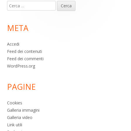
Ricerca
piè
per:
di
META
pagina
Accedi
Feed dei contenuti
Feed dei commenti
WordPress.org
PAGINE
Cookies
Galleria immagini
Galleria video
Link utili