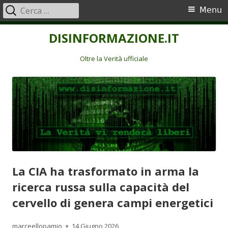
Ricerca
Menu
Menu
per:
principale
Vai
DISINFORMAZIONE.IT
al
contenuto
Oltre la Verità ufficiale
La CIA ha trasformato in arma la
ricerca russa sulla capacità del
cervello di genera campi energetici
Autore
Pubblicato
marceellopamio
14 Giugno 2026