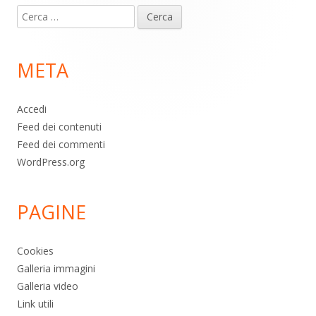
Ricerca
piè
per:
di
META
pagina
Accedi
Feed dei contenuti
Feed dei commenti
WordPress.org
PAGINE
Cookies
Galleria immagini
Galleria video
Link utili