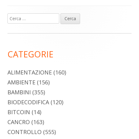
Ricerca
Barra
per:
laterale
principale
CATEGORIE
ALIMENTAZIONE
(160)
AMBIENTE
(156)
BAMBINI
(355)
BIODECODIFICA
(120)
BITCOIN
(14)
CANCRO
(163)
CONTROLLO
(555)