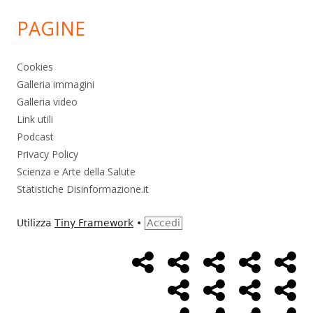
PAGINE
Cookies
Galleria immagini
Galleria video
Link utili
Podcast
Privacy Policy
Scienza e Arte della Salute
Statistiche Disinformazione.it
Utilizza
Tiny Framework
•
Accedi
Home
Alimentazione
Ambiente
Bambini
Bio
Menù
Page
social
Cancro
Controllo
Economia
Eso
link
Farmaci
Massoneria
NWO
Poli