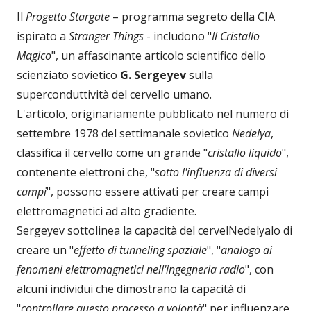
Il
Progetto Stargate
– programma segreto della CIA
ispirato a
Stranger Things
- includono "
Il Cristallo
Magico
", un affascinante articolo scientifico dello
scienziato sovietico
G. Sergeyev
sulla
superconduttività del cervello umano.
L'articolo, originariamente pubblicato nel numero di
settembre 1978 del settimanale sovietico
Nedelya
,
classifica il cervello come un grande "
cristallo liquido
",
contenente elettroni che, "
sotto l'influenza di diversi
campi
", possono essere attivati per creare campi
elettromagnetici ad alto gradiente.
Sergeyev sottolinea la capacità del cervelNedelyalo di
creare un "
effetto di tunneling spaziale
", "
analogo ai
fenomeni elettromagnetici nell'ingegneria radio
", con
alcuni individui che dimostrano la capacità di
"
controllare questo processo a volontà
" per influenzare