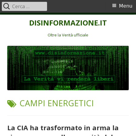
Ricerca
Menu
Menu
per:
principale
Vai
DISINFORMAZIONE.IT
al
contenuto
Oltre la Verità ufficiale
TAG:
CAMPI ENERGETICI
La CIA ha trasformato in arma la