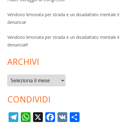
Vendono limonata per strada e un disadattato mentale li
denuncia!
Vendono limonata per strada e un disadattato mentale li
denuncia!!!
ARCHIVI
Archivi
CONDIVIDI
T
W
X
F
V
C
el
h
ac
K
o
e
at
e
n