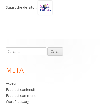
gr
s
b
di
Statistiche del sito…
a
A
o
vi
m
p
o
di
p
k
Contenuto
Ricerca
piè
per:
di
META
pagina
Accedi
Feed dei contenuti
Feed dei commenti
WordPress.org