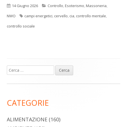
Pubblicato
Categorie
14 Giugno 2026
Controllo
,
Esoterismo
,
Massoneria
,
Tag
NWO
campi energetici
,
cervello
,
cia
,
controllo mentale
,
controllo sociale
Ricerca
Barra
per:
laterale
principale
CATEGORIE
ALIMENTAZIONE
(160)