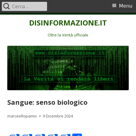
Ricerca
Menu
Menu
per:
principale
Vai
DISINFORMAZIONE.IT
al
contenuto
Oltre la Verità ufficiale
Sangue: senso biologico
Autore
Pubblicato
marceellopamio
9 Dicembre 2024