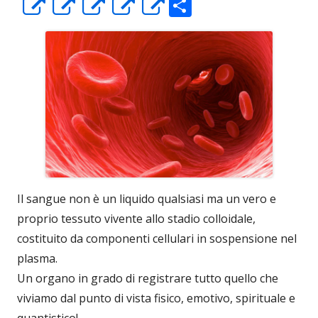
C
Apre
Apre
Apre
Apre
Apre
o
in
in
in
in
in
n
una
una
una
una
una
di
nuova
nuova
nuova
nuova
nuova
vi
finestra
finestra
finestra
finestra
finestra
di
Il sangue non è un liquido qualsiasi ma un vero e
proprio tessuto vivente allo stadio colloidale,
costituito da componenti cellulari in sospensione nel
plasma.
Un organo in grado di registrare tutto quello che
viviamo dal punto di vista fisico, emotivo, spirituale e
quantistico!