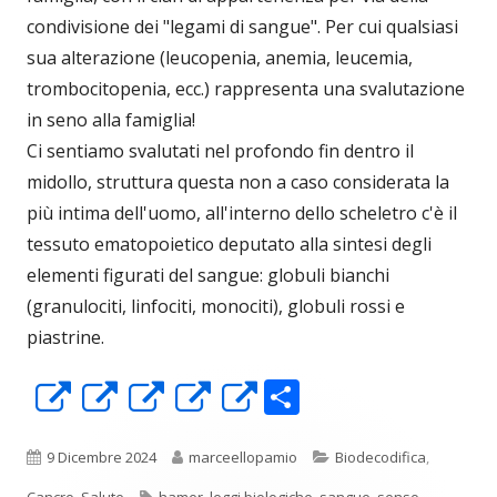
condivisione dei "legami di sangue". Per cui qualsiasi
sua alterazione (leucopenia, anemia, leucemia,
trombocitopenia, ecc.) rappresenta una svalutazione
in seno alla famiglia!
Ci sentiamo svalutati nel profondo fin dentro il
midollo, struttura questa non a caso considerata la
più intima dell'uomo, all'interno dello scheletro c'è il
tessuto ematopoietico deputato alla sintesi degli
elementi figurati del sangue: globuli bianchi
(granulociti, linfociti, monociti), globuli rossi e
piastrine.
C
Apre
Apre
Apre
Apre
Apre
o
in
in
in
in
in
n
una
una
una
una
una
Pubblicato
Autore
Categorie
9 Dicembre 2024
marceellopamio
Biodecodifica
,
Tag
Cancro
,
Salute
hamer
,
leggi biologiche
,
sangue
,
senso