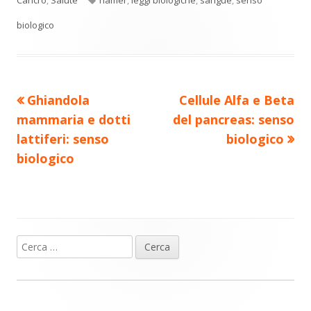
di
nuova
nuova
nuova
nuova
nuova
vi
finestra
finestra
finestra
finestra
finestra
biologico
di
Precedente
Nuovo
Ghiandola
Cellule Alfa e Beta
Navigazione
articolo:
articolo:
mammaria e dotti
del pancreas: senso
articoli
lattiferi: senso
biologico
biologico
Ricerca
Barra
per:
laterale
principale