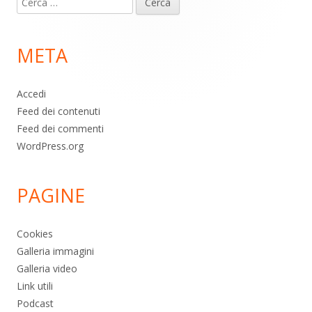
piè
per:
di
META
pagina
Accedi
Feed dei contenuti
Feed dei commenti
WordPress.org
PAGINE
Cookies
Galleria immagini
Galleria video
Link utili
Podcast