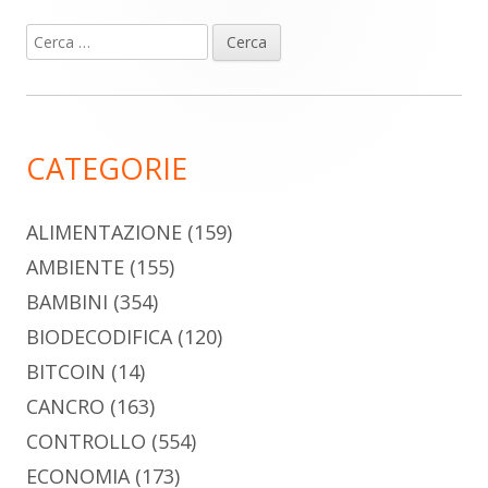
Ricerca
Barra
per:
laterale
principale
CATEGORIE
ALIMENTAZIONE
(159)
AMBIENTE
(155)
BAMBINI
(354)
BIODECODIFICA
(120)
BITCOIN
(14)
CANCRO
(163)
CONTROLLO
(554)
ECONOMIA
(173)