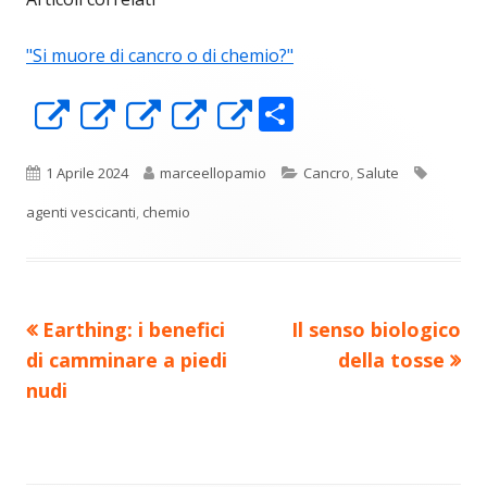
"Si muore di cancro o di chemio?"
C
Apre
Apre
Apre
Apre
Apre
o
in
in
in
in
in
n
una
una
una
una
una
Pubblicato
Autore
Categorie
Tag
1 Aprile 2024
marceellopamio
Cancro
,
Salute
di
nuova
nuova
nuova
nuova
nuova
agenti vescicanti
,
chemio
vi
finestra
finestra
finestra
finestra
finestra
di
Precedente
Nuovo
Earthing: i benefici
Il senso biologico
Navigazione
articolo:
articolo:
di camminare a piedi
della tosse
articoli
nudi