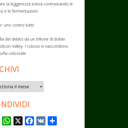
vare la leggerezza estiva contrastando le
osi e le fermentazioni
: uno contro tutti!
la del debito da un trilione di dollari
Silicon Valley. I colossi vi nascondono
ruffa colossale
CHIVI
vi
NDIVIDI
T
W
X
F
V
C