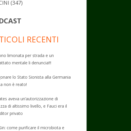
CINI
(347)
DCAST
TICOLI RECENTI
no limonata per strada e un
attato mentale li denuncia!!!
onare lo Stato Sionista alla Germania
ta non è reato!
Gates aveva un’autorizzazione di
zza di altissimo livello, e Fauci era il
ditor privato
Sin: come purificare il microbiota e