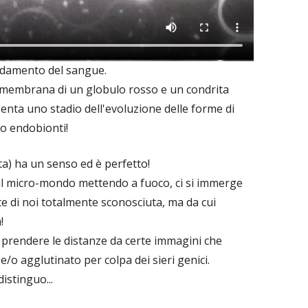
radamento del sangue.
lla membrana di un globulo rosso e un condrita
nta uno stadio dell'evoluzione delle forme di
no endobionti!
ita) ha un senso ed è perfetto!
 il micro-mondo mettendo a fuoco, ci si immerge
te di noi totalmente sconosciuta, ma da cui
!
r prendere le distanze da certe immagini che
/o agglutinato per colpa dei sieri genici.
istinguo...