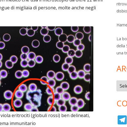
ritro
angue di migliaia di persone, molte anche negli
disbi
Hamer
La bol
della 
una t
AR
Archi
CO
viola eritrociti (globuli rossi) ben delineati,
istema immunitario