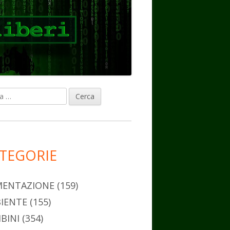
ca
rra
erale
ncipale
TEGORIE
MENTAZIONE
(159)
IENTE
(155)
BINI
(354)