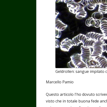
finestra
finestra
finestra
finest
fin
Geldrollen: sangue impilato
Marcello Pamio
Questo articolo l'ho dovuto scriv
visto che in totale buona fede anc