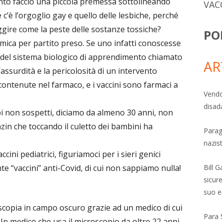
unto faccio una piccola premessa sottolineando
VAC
 c’è l’orgoglio gay e quello delle lesbiche, perché
uggire come la peste delle sostanze tossiche?
PO
 mica per partito preso. Se uno infatti conoscesse
 del sistema biologico di apprendimento chiamato
AR
assurdità e la pericolosità di un intervento
ontenute nel farmaco, e i vaccini sono farmaci a
Vendo
disad
i non sospetti, diciamo da almeno 30 anni, non
zin che toccando il culetto dei bambini ha
Parag
nazis
cini pediatrici, figuriamoci per i sieri genici
 “vaccini” anti-Covid, di cui non sappiamo nulla!
Bill 
sicure
suo e
copia in campo oscuro grazie ad un medico di cui
Para 
Un medico che usa il microscopio da oltre 22 anni