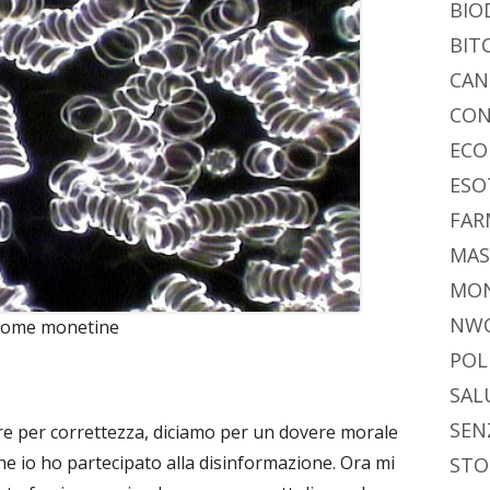
vi
ra
estra
BIO
di
BIT
CAN
CON
ECO
ESO
FAR
MAS
MO
NW
 come monetine
POL
SAL
SEN
ere per correttezza, diciamo per un dovere morale
he io ho partecipato alla disinformazione. Ora mi
STO