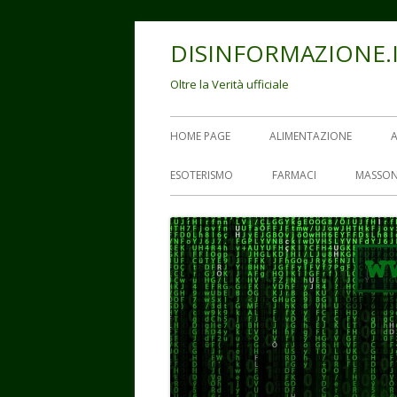
Vai
DISINFORMAZIONE.
al
contenuto
Oltre la Verità ufficiale
Menu
HOME PAGE
ALIMENTAZIONE
principale
ESOTERISMO
FARMACI
MASSON