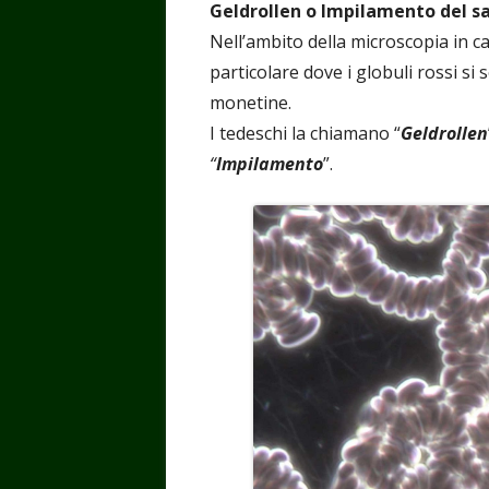
Geldrollen o Impilamento del 
Nell’ambito della microscopia in 
particolare dove i globuli rossi si
monetine.
I tedeschi la chiamano “
Geldrollen
“
Impilamento
”.