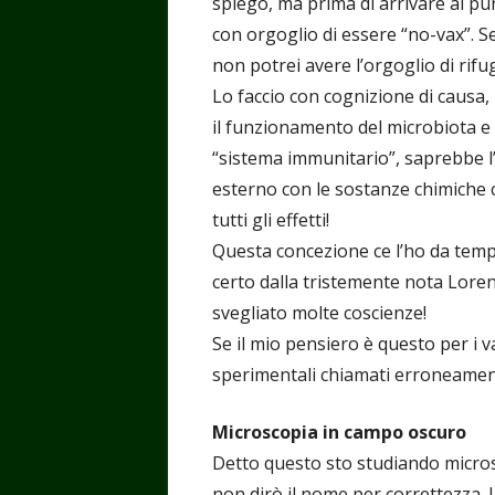
spiego, ma prima di arrivare al p
con orgoglio di essere “no-vax”. Se
non potrei avere l’orgoglio di rif
Lo faccio con cognizione di causa,
il funzionamento del microbiota e
“sistema immunitario”, saprebbe l’
esterno con le sostanze chimiche c
tutti gli effetti!
Questa concezione ce l’ho da temp
certo dalla tristemente nota Loren
svegliato molte coscienze!
Se il mio pensiero è questo per i vac
sperimentali chiamati erroneamente
Microscopia in campo oscuro
Detto questo sto studiando micros
non dirò il nome per correttezza. 