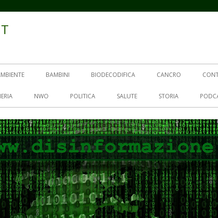
IT
AMBIENTE
BAMBINI
BIODECODIFICA
CANCRO
CON
ERIA
NWO
POLITICA
SALUTE
STORIA
PODC