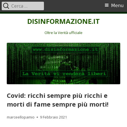
Ricerca
Menu
Menu
per:
principale
Vai
DISINFORMAZIONE.IT
al
contenuto
Oltre la Verità ufficiale
Covid: ricchi sempre più ricchi e
morti di fame sempre più morti!
Autore
Pubblicato
marceellopamio
9 Febbraio 2021