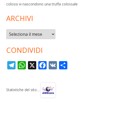
colossi vi nascondono una truffa colossale
ARCHIVI
Archivi
CONDIVIDI
T
W
X
F
V
C
el
h
ac
K
o
e
at
e
n
gr
s
b
di
Statistiche del sito…
a
A
o
vi
m
p
o
di
p
k