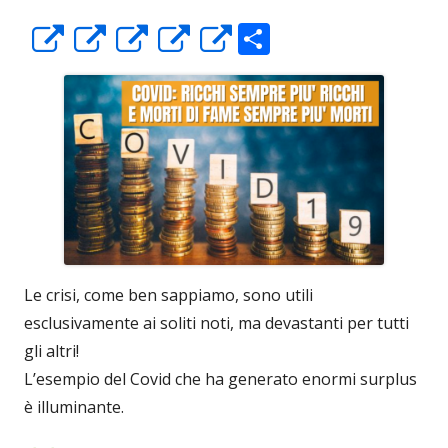
C
Apre
Apre
Apre
Apre
Apre
o
in
in
in
in
in
n
una
una
una
una
una
di
nuova
nuova
nuova
nuova
nuova
vi
finestra
finestra
finestra
finestra
finestra
di
Le crisi, come ben sappiamo, sono utili
esclusivamente ai soliti noti, ma devastanti per tutti
gli altri!
L’esempio del Covid che ha generato enormi surplus
è illuminante.