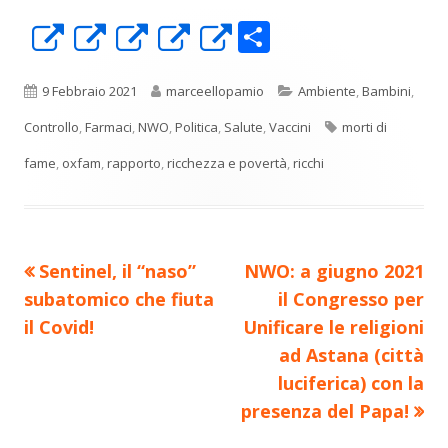
C
Apre
Apre
Apre
Apre
Apre
o
in
in
in
in
in
n
una
una
una
una
una
Pubblicato
Autore
Categorie
9 Febbraio 2021
marceellopamio
Ambiente
,
Bambini
,
di
nuova
nuova
nuova
nuova
nuova
Tag
Controllo
,
Farmaci
,
NWO
,
Politica
,
Salute
,
Vaccini
morti di
vi
finestra
finestra
finestra
finestra
finestra
fame
,
oxfam
,
rapporto
,
ricchezza e povertà
,
ricchi
di
Precedente
Nuovo
Sentinel, il “naso”
NWO: a giugno 2021
Navigazione
articolo:
articolo:
subatomico che fiuta
il Congresso per
articoli
il Covid!
Unificare le religioni
ad Astana (città
luciferica) con la
presenza del Papa!