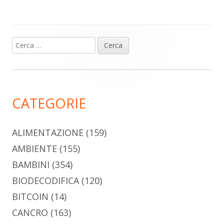
Ricerca
Barra
per:
laterale
principale
CATEGORIE
ALIMENTAZIONE
(159)
AMBIENTE
(155)
BAMBINI
(354)
BIODECODIFICA
(120)
BITCOIN
(14)
CANCRO
(163)