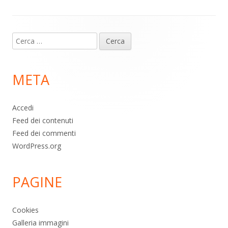
Contenuto
Ricerca
piè
per:
di
META
pagina
Accedi
Feed dei contenuti
Feed dei commenti
WordPress.org
PAGINE
Cookies
Galleria immagini