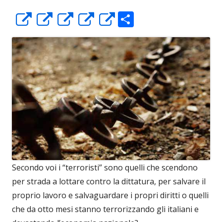
C
Apre
Apre
Apre
Apre
Apre
o
in
in
in
in
in
n
una
una
una
una
una
di
nuova
nuova
nuova
nuova
nuova
vi
finestra
finestra
finestra
finestra
finestra
di
Secondo voi i “terroristi” sono quelli che scendono
per strada a lottare contro la dittatura, per salvare il
proprio lavoro e salvaguardare i propri diritti o quelli
che da otto mesi stanno terrorizzando gli italiani e