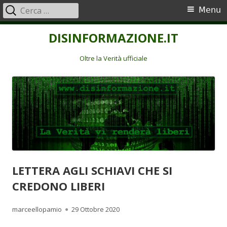
Ricerca
Menu
Menu
per:
principale
Vai
DISINFORMAZIONE.IT
al
contenuto
Oltre la Verità ufficiale
LETTERA AGLI SCHIAVI CHE SI
CREDONO LIBERI
Autore
Pubblicato
marceellopamio
29 Ottobre 2020