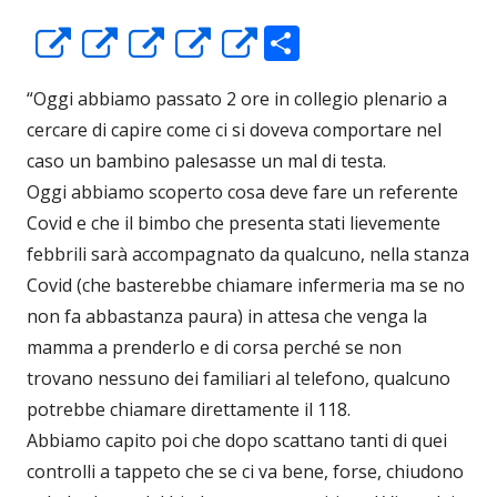
C
Apre
Apre
Apre
Apre
Apre
o
in
in
in
in
in
“Oggi abbiamo passato 2 ore in collegio plenario a
n
una
una
una
una
una
cercare di capire come ci si doveva comportare nel
di
nuova
nuova
nuova
nuova
nuova
caso un bambino palesasse un mal di testa.
vi
finestra
finestra
finestra
finestra
finestra
Oggi abbiamo scoperto cosa deve fare un referente
di
Covid e che il bimbo che presenta stati lievemente
febbrili sarà accompagnato da qualcuno, nella stanza
Covid (che basterebbe chiamare infermeria ma se no
non fa abbastanza paura) in attesa che venga la
mamma a prenderlo e di corsa perché se non
trovano nessuno dei familiari al telefono, qualcuno
potrebbe chiamare direttamente il 118.
Abbiamo capito poi che dopo scattano tanti di quei
controlli a tappeto che se ci va bene, forse, chiudono