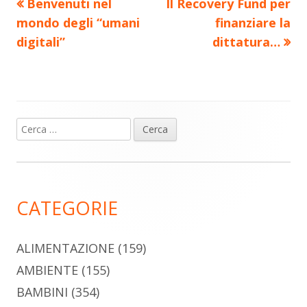
Precedente
Nuovo
Benvenuti nel
Il Recovery Fund per
Navigazione
articolo:
articolo:
mondo degli “umani
finanziare la
articoli
digitali”
dittatura…
Ricerca
Barra
per:
laterale
principale
CATEGORIE
ALIMENTAZIONE
(159)
AMBIENTE
(155)
BAMBINI
(354)