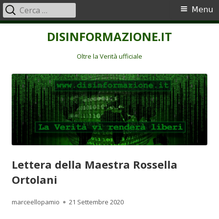
Ricerca
Menu
Menu
per:
principale
Vai
DISINFORMAZIONE.IT
al
contenuto
Oltre la Verità ufficiale
Lettera della Maestra Rossella
Ortolani
Autore
Pubblicato
marceellopamio
21 Settembre 2020