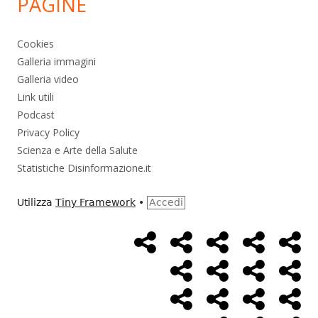
PAGINE
Cookies
Galleria immagini
Galleria video
Link utili
Podcast
Privacy Policy
Scienza e Arte della Salute
Statistiche Disinformazione.it
Utilizza
Tiny Framework
•
Accedi
Home
Alimentazione
Ambiente
Bambini
Bio
Menù
Page
social
Cancro
Controllo
Economia
Eso
link
Farmaci
Massoneria
NWO
Poli