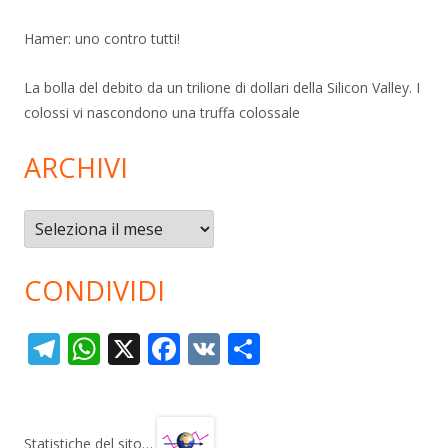
Hamer: uno contro tutti!
La bolla del debito da un trilione di dollari della Silicon Valley. I
colossi vi nascondono una truffa colossale
ARCHIVI
Archivi
CONDIVIDI
T
W
X
F
V
C
el
h
ac
K
o
e
at
e
n
gr
s
b
di
Statistiche del sito…