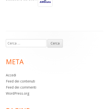
a
A
o
vi
m
p
o
di
p
k
Contenuto
Ricerca
piè
per:
di
META
pagina
Accedi
Feed dei contenuti
Feed dei commenti
WordPress.org