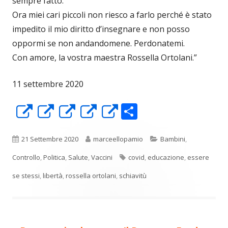
sempre fatto.
Ora miei cari piccoli non riesco a farlo perché è stato
impedito il mio diritto d’insegnare e non posso
oppormi se non andandomene. Perdonatemi.
Con amore, la vostra maestra Rossella Ortolani.”
11 settembre 2020
C
Apre
Apre
Apre
Apre
Apre
o
in
in
in
in
in
n
una
una
una
una
una
Pubblicato
Autore
Categorie
21 Settembre 2020
marceellopamio
Bambini
,
di
nuova
nuova
nuova
nuova
nuova
Tag
Controllo
,
Politica
,
Salute
,
Vaccini
covid
,
educazione
,
essere
vi
finestra
finestra
finestra
finestra
finestra
se stessi
,
libertà
,
rossella ortolani
,
schiavitù
di