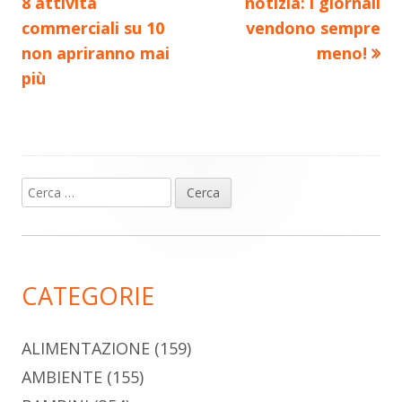
articolo:
articolo:
8 attività
notizia: i giornali
articoli
commerciali su 10
vendono sempre
non apriranno mai
meno!
più
Ricerca
Barra
per:
laterale
principale
CATEGORIE
ALIMENTAZIONE
(159)
AMBIENTE
(155)