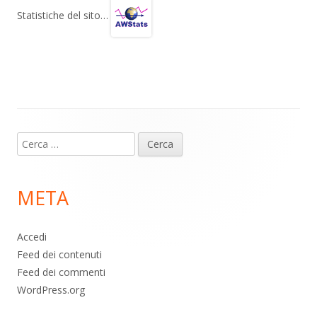
gr
s
b
di
Statistiche del sito…
a
A
o
vi
m
p
o
di
p
k
Contenuto
Ricerca
piè
per:
di
META
pagina
Accedi
Feed dei contenuti
Feed dei commenti
WordPress.org