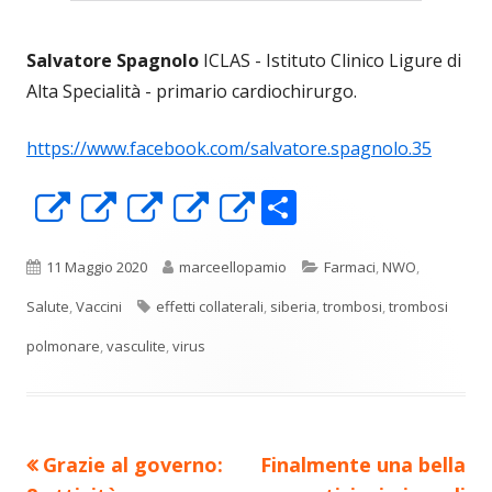
Salvatore Spagnolo
ICLAS - Istituto Clinico Ligure di
Alta Specialità - primario cardiochirurgo.
https://www.facebook.com/salvatore.spagnolo.35
C
Apre
Apre
Apre
Apre
Apre
o
in
in
in
in
in
n
una
una
una
una
una
Pubblicato
Autore
Categorie
11 Maggio 2020
marceellopamio
Farmaci
,
NWO
,
di
nuova
nuova
nuova
nuova
nuova
Tag
Salute
,
Vaccini
effetti collaterali
,
siberia
,
trombosi
,
trombosi
vi
finestra
finestra
finestra
finestra
finestra
polmonare
,
vasculite
,
virus
di
Precedente
Nuovo
Grazie al governo:
Finalmente una bella
Navigazione