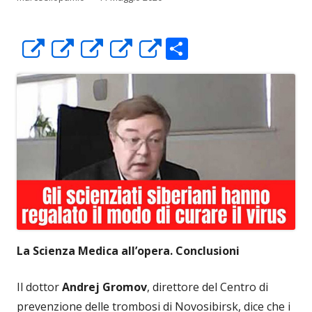
C
Apre
Apre
Apre
Apre
Apre
o
in
in
in
in
in
n
una
una
una
una
una
di
nuova
nuova
nuova
nuova
nuova
vi
finestra
finestra
finestra
finestra
finestra
di
La Scienza Medica all’opera. Conclusioni
Il dottor
Andrej Gromov
, direttore del Centro di
prevenzione delle trombosi di Novosibirsk, dice che i