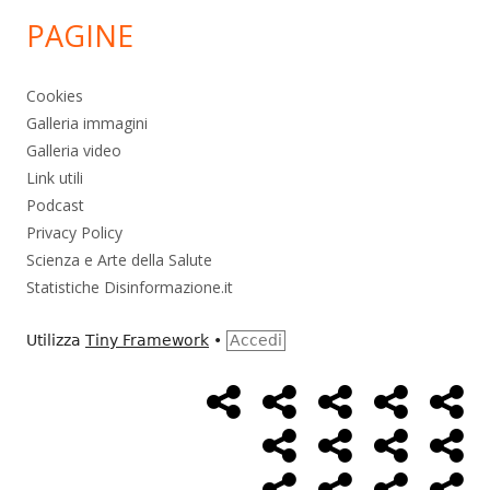
PAGINE
Cookies
Galleria immagini
Galleria video
Link utili
Podcast
Privacy Policy
Scienza e Arte della Salute
Statistiche Disinformazione.it
Utilizza
Tiny Framework
•
Accedi
Home
Alimentazione
Ambiente
Bambini
Bio
Menù
Page
social
Cancro
Controllo
Economia
Eso
link
Farmaci
Massoneria
NWO
Poli