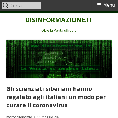
Ricerca
Menu
Menu
per:
principale
Vai
DISINFORMAZIONE.IT
al
contenuto
Oltre la Verità ufficiale
Gli scienziati siberiani hanno
regalato agli italiani un modo per
curare il coronavirus
Autore
Pubblicato
marceellopamio
11 Maggio 2020