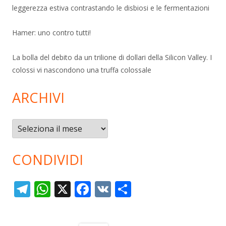
leggerezza estiva contrastando le disbiosi e le fermentazioni
Hamer: uno contro tutti!
La bolla del debito da un trilione di dollari della Silicon Valley. I
colossi vi nascondono una truffa colossale
ARCHIVI
Archivi
CONDIVIDI
T
W
X
F
V
C
el
h
ac
K
o
e
at
e
n