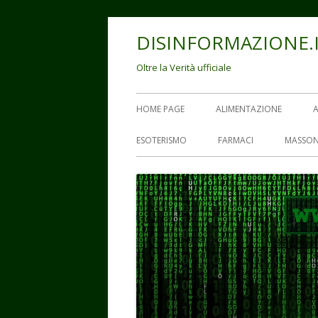
Vai
DISINFORMAZIONE.
al
contenuto
Oltre la Verità ufficiale
Menu
HOME PAGE
ALIMENTAZIONE
principale
ESOTERISMO
FARMACI
MASSON