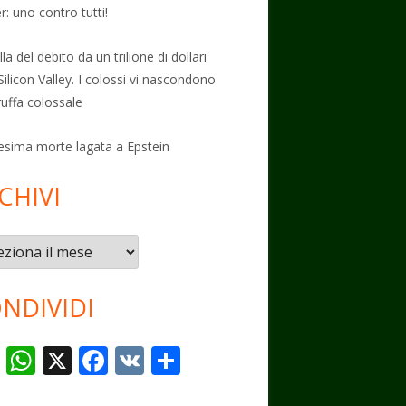
: uno contro tutti!
la del debito da un trilione di dollari
Silicon Valley. I colossi vi nascondono
ruffa colossale
esima morte lagata a Epstein
CHIVI
vi
NDIVIDI
T
W
X
F
V
C
el
h
ac
K
o