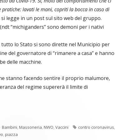
fetto da Covid-19. Si, molti dei comportamenti che ci
ratiche: lavati le mani, copriti la bocca in caso di
, si legge in un post sul sito web del gruppo.
" (ndt “michiganders” sono demoni per i nativi
tutto lo Stato si sono dirette nel Municipio per
rdine del governatore di “rimanere a casa” e hanno
mbe delle macchine.
e stanno facendo sentire il proprio malumore,
ranza del regime supererà il limite di
C
re
o
Categorie
Tag
Bambini
,
Massoneria
,
NWO
,
Vaccini
contro coronavirus
,
n
a
wo
,
piazza