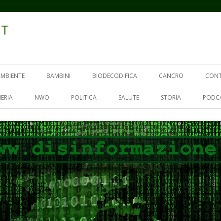
IT
AMBIENTE
BAMBINI
BIODECODIFICA
CANCRO
CON
ERIA
NWO
POLITICA
SALUTE
STORIA
PODC