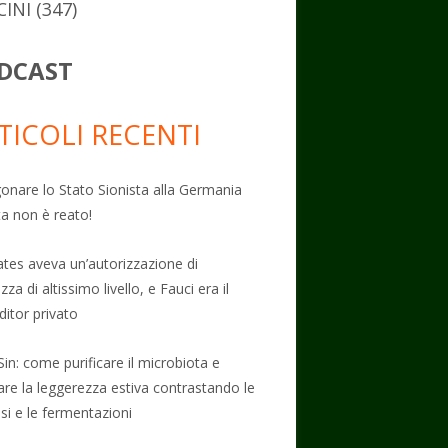
CINI
(347)
DCAST
TICOLI RECENTI
onare lo Stato Sionista alla Germania
ta non è reato!
Gates aveva un’autorizzazione di
zza di altissimo livello, e Fauci era il
ditor privato
Sin: come purificare il microbiota e
vare la leggerezza estiva contrastando le
osi e le fermentazioni