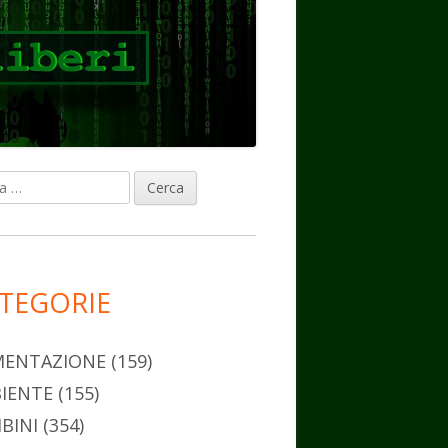
ca
rra
erale
ncipale
TEGORIE
MENTAZIONE
(159)
IENTE
(155)
BINI
(354)