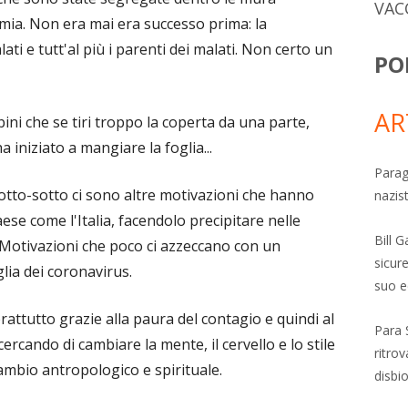
VAC
ia. Non era mai era successo prima: la
ati e tutt'al più i parenti dei malati. Non certo un
PO
AR
ni che se tiri troppo la coperta da una parte,
ha iniziato a mangiare la foglia...
Parag
otto-sotto ci sono altre motivazioni che hanno
nazis
aese come l'Italia, facendolo precipitare nelle
Bill 
 Motivazioni che poco ci azzeccano con un
sicure
lia dei coronavirus.
suo e
attutto grazie alla paura del contagio e quindi al
Para 
ercando di cambiare la mente, il cervello e lo stile
ritro
ambio antropologico e spirituale.
disbi