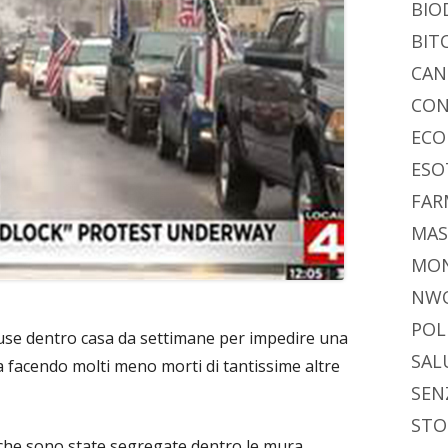
vi
ra
estra
BIO
di
BIT
CAN
CON
ECO
ESO
FAR
MAS
MO
NW
POL
hiuse dentro casa da settimane per impedire una
SAL
a facendo molti meno morti di tantissime altre
SEN
STO
che sono state segregate dentro le mura