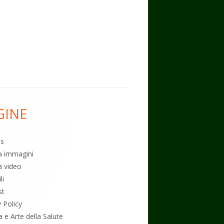
GINE
es
ia immagini
a video
li
st
y Policy
a e Arte della Salute