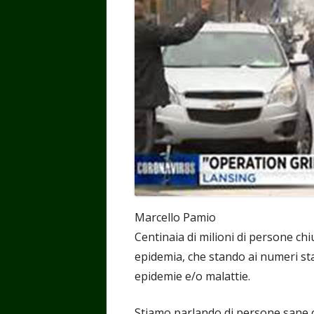
finestra
finestra
finestra
finest
fin
Marcello Pamio
Centinaia di milioni di persone c
epidemia, che stando ai numeri st
epidemie e/o malattie.
Stiamo parlando di persone sane 