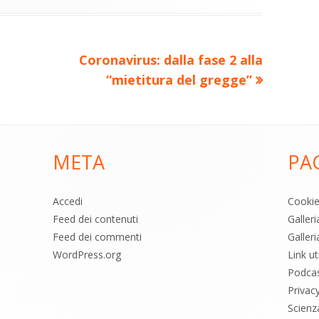
di
ova
vi
ra
estra
di
Nuovo
Coronavirus: dalla fase 2 alla
articolo:
“mietitura del gregge”
META
PA
Accedi
Cooki
Feed dei contenuti
Galler
Feed dei commenti
Galleri
WordPress.org
Link uti
Podca
Privac
Scienz