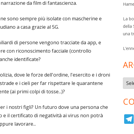
narrazione da film di fantascienza.
Hamer
ne sono sempre più isolate con mascherine e
La bol
della 
udiano a casa grazie al 5G.
una t
iardi di persone vengono tracciate da app, e
L’enn
re con riconoscimento facciale (controllo
anche identificate?
AR
zia, dove le forze dell'ordine, l'esercito e i droni
Archi
strade e i cieli per far rispettare le quarantene
e (ai primi colpi di tosse...)?
CO
er i nostri figli? Un futuro dove una persona che
 e il certificato di negatività ai virus non potrà
pure lavorare...