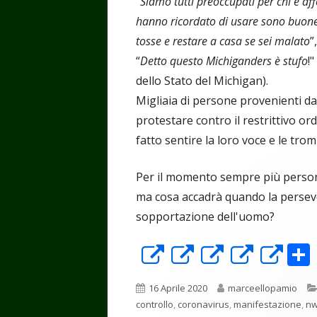
“
Siamo tutti preoccupati per chi è af
hanno ricordato di usare sono buone p
tosse e restare a casa se sei malato
”
“
Detto questo Michiganders è stufo
!
dello Stato del Michigan).
Migliaia di persone provenienti da 
protestare contro il restrittivo o
fatto sentire la loro voce e le tro
Per il momento sempre più person
ma cosa accadrà quando la perseve
sopportazione dell'uomo?
Apre
Apre
Apre
Apre
Ap
in
in
in
in
in
Pubblicato
Autore
16 Aprile 2020
marceellopamio
una
una
una
una
un
controllo
,
coronavirus
,
manifestazione
,
n