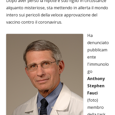
Dopo aver perso la nipote e suo figlio in circostanze
alquanto misteriose, sta mettendo in allerta il mondo
intero sui pericoli della veloce approvazione del
vaccino contro il coronavirus.
Ha
denunciato
pubblicam
ente
l'immunolo
go
Anthony
Stephen
Fauci
(foto)
membro
della task