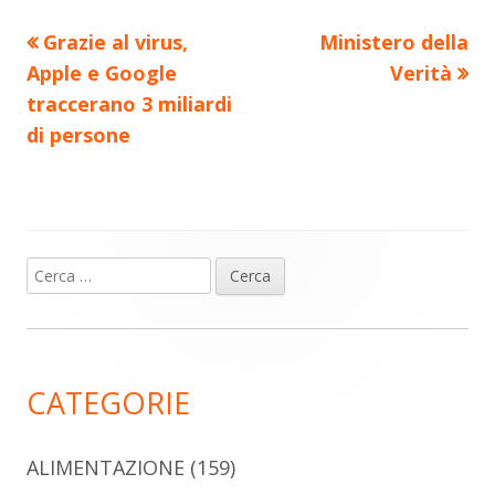
Precedente
Nuovo
Grazie al virus,
Ministero della
Navigazione
articolo:
articolo:
Apple e Google
Verità
articoli
traccerano 3 miliardi
di persone
Ricerca
Barra
per:
laterale
principale
CATEGORIE
ALIMENTAZIONE
(159)