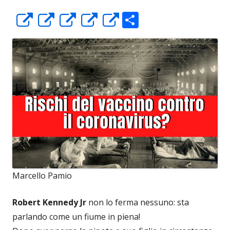
C
Apre
Apre
Apre
Apre
Apre
o
in
in
in
in
in
n
una
una
una
una
una
di
nuova
nuova
nuova
nuova
nuova
vi
finestra
finestra
finestra
finestra
finestra
di
Marcello Pamio
Robert Kennedy Jr
non lo ferma nessuno: sta
parlando come un fiume in piena!