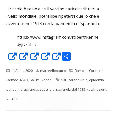
Il rischio è reale e se il vaccino sarà distribuito a
livello mondiale, potrebbe ripetersi quello che è
avvenuto nel 1918 con la pandemia di Spagnola...
https://www.instagram.com/robertfkenne
dyjr/?hl=it
C
Apre
Apre
Apre
Apre
Apre
o
in
in
in
in
in
n
una
una
una
una
una
Pubblicato
Autore
Categorie
11 Aprile 2020
marceellopamio
Bambini
,
Controllo
,
di
nuova
nuova
nuova
nuova
nuova
Tag
Farmaci
,
NWO
,
Salute
,
Vaccini
ADE
,
coronavirus
,
epidemia
,
vi
finestra
finestra
finestra
finestra
finestra
pandemia spagnola
,
spagnola
,
spagnola del 1918
,
vaccinazioni
,
di
Vaccini