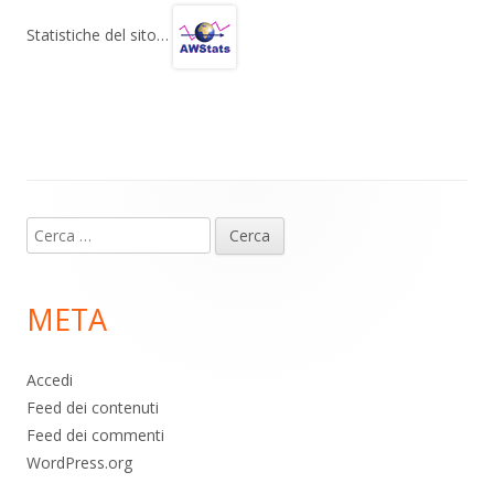
e
at
e
n
gr
s
b
di
Statistiche del sito…
a
A
o
vi
m
p
o
di
p
k
Contenuto
Ricerca
piè
per:
di
META
pagina
Accedi
Feed dei contenuti
Feed dei commenti
WordPress.org