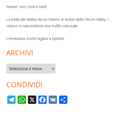
Hamer: uno contro tutti!
La bolla del debito da un trilione di dollari della Silicon Valley. I
colossi vi nascondono una truffa colossale
L’ennesima morte lagata a Epstein
ARCHIVI
Archivi
CONDIVIDI
T
W
X
F
V
C
el
h
ac
K
o