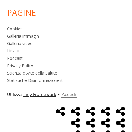
PAGINE
Cookies
Galleria immagini
Galleria video
Link utili
Podcast
Privacy Policy
Scienza e Arte della Salute
Statistiche Disinformazione.it
Utilizza
Tiny Framework
•
Accedi
Home
Alimentazione
Ambiente
Bambini
Bio
Menù
Page
social
Cancro
Controllo
Economia
Eso
link
Farmaci
Massoneria
NWO
Poli