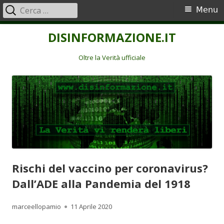
Ricerca
Menu
Menu
per:
principale
Vai
DISINFORMAZIONE.IT
al
contenuto
Oltre la Verità ufficiale
Rischi del vaccino per coronavirus?
Dall’ADE alla Pandemia del 1918
Autore
Pubblicato
marceellopamio
11 Aprile 2020