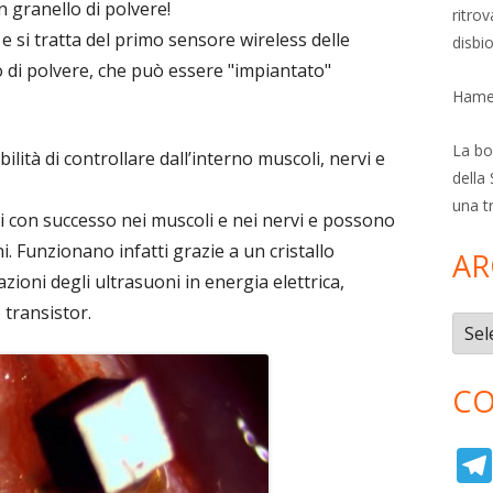
n granello di polvere!
ritro
 e si tratta del primo sensore wireless delle
disbi
 di polvere, che può essere "impiantato"
Hamer
La bol
ilità di controllare dall’interno muscoli, nervi e
della 
una t
ti con successo nei muscoli e nei nervi e possono
i. Funzionano infatti grazie a un cristallo
AR
azioni degli ultrasuoni in energia elettrica,
 transistor.
Archi
CO