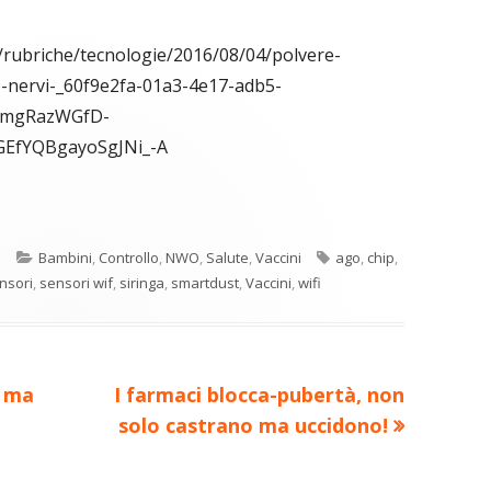
e/rubriche/tecnologie/2016/08/04/polvere-
e-nervi-_60f9e2fa-01a3-4e17-adb5-
1FmgRazWGfD-
EfYQBgayoSgJNi_-A
C
re
o
Categorie
Tag
o
Bambini
,
Controllo
,
NWO
,
Salute
,
Vaccini
ago
,
chip
,
n
a
nsori
,
sensori wif
,
siringa
,
smartdust
,
Vaccini
,
wifi
di
ova
vi
ra
estra
di
Nuovo
: ma
I farmaci blocca-pubertà, non
articolo:
solo castrano ma uccidono!