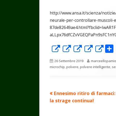
http://www.ansa.it/scienza/notizi
neurale-per-controllare-muscoli-
87de82649ae4.html?fbclid=IwAR
aLLpx76dfCZvVGEQPaPn9sFC1nYG
Apre
Apre
Apre
Apre
Ap
in
in
in
in
in
Pubblicato
Autore
26 Settembre 2019
marceellopami
una
una
una
una
un
microchip
,
polvere
,
polvere intelligente
,
se
nuova
nuova
nuova
nuova
nu
finestra
finestra
finestra
finest
fin
Precedente
Ennesimo ritiro di farmaci
Navigazione
articolo:
la strage continua!
articoli