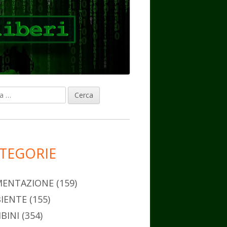
ca
rra
erale
ncipale
TEGORIE
MENTAZIONE
(159)
IENTE
(155)
BINI
(354)