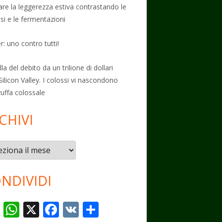
vare la leggerezza estiva contrastando le
osi e le fermentazioni
: uno contro tutti!
la del debito da un trilione di dollari
Silicon Valley. I colossi vi nascondono
ruffa colossale
CHIVI
vi
NDIVIDI
T
W
X
F
V
C