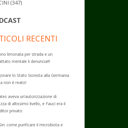
CINI
(347)
DCAST
TICOLI RECENTI
no limonata per strada e un
attato mentale li denuncia!!!
onare lo Stato Sionista alla Germania
ta non è reato!
Gates aveva un’autorizzazione di
zza di altissimo livello, e Fauci era il
ditor privato
Sin: come purificare il microbiota e