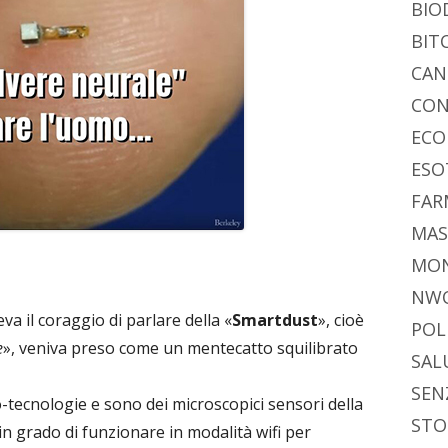
vi
ra
estra
BIO
di
BIT
CAN
CON
ECO
ESO
FAR
MAS
MO
NW
a il coraggio di parlare della «
Smartdust
», cioè
POL
e
», veniva preso come un mentecatto squilibrato
SAL
SEN
-tecnologie e sono dei microscopici sensori della
STO
in grado di funzionare in modalità wifi per