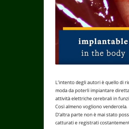
L’intento degli autori è quello di 
moda da poterli impiantare diretta
attività elettriche cerebrali in fun
Così almeno vogliono vendercela.
D’altra parte non è mai stato poss
catturati e registrati costantement