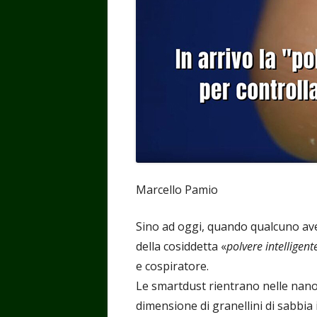
finestra
finestra
finestra
finest
fin
Marcello Pamio
Sino ad oggi, quando qualcuno avev
della cosiddetta «
polvere intelligent
e cospiratore.
Le smartdust rientrano nelle nano
dimensione di granellini di sabbia 