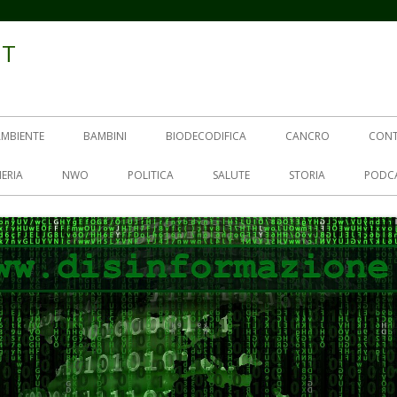
IT
AMBIENTE
BAMBINI
BIODECODIFICA
CANCRO
CON
ERIA
NWO
POLITICA
SALUTE
STORIA
PODC