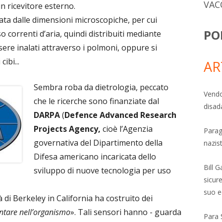
VAC
n ricevitore esterno.
data dalle dimensioni microscopiche, per cui
PO
 correnti d’aria, quindi distribuiti mediante
sere inalati attraverso i polmoni, oppure si
ibi...
AR
Sembra roba da dietrologia, peccato
Vendo
che le ricerche sono finanziate dal
disad
DARPA
(
Defence Advanced Research
Projects Agency,
cioè l’Agenzia
Parag
governativa del Dipartimento della
nazis
Difesa americano incaricata dello
Bill 
sviluppo di nuove tecnologia per uso
sicure
suo e
à di Berkeley in California ha costruito dei
antare nell’organismo
». Tali sensori hanno - guarda
Para 