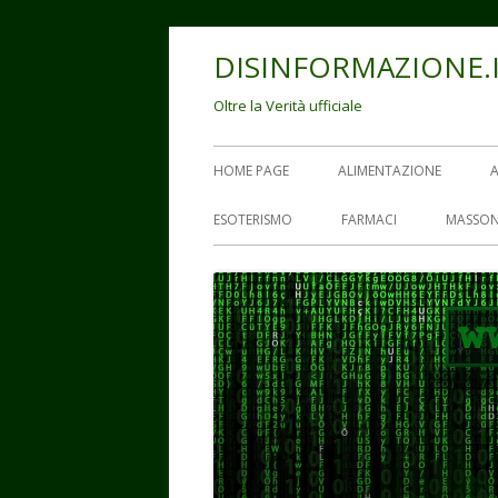
Vai
DISINFORMAZIONE.
al
contenuto
Oltre la Verità ufficiale
Menu
HOME PAGE
ALIMENTAZIONE
principale
ESOTERISMO
FARMACI
MASSON